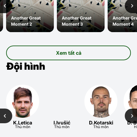
Another Great
Another Great
Another Gr
Moment 2
Moment 3
Moment 4
Xem tất cả
Đội hình
K.Letica
I.Ivušić
D.Kotarski
D. B
Thủ môn
Thủ môn
Thủ môn
H