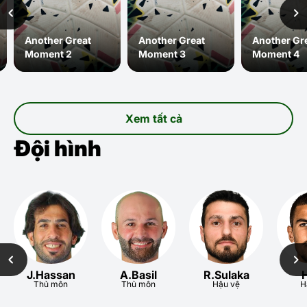
Another Great
Another Great
Another Gr
Moment 2
Moment 3
Moment 4
Xem tất cả
Đội hình
J.Hassan
A.Basil
R.Sulaka
H
Thủ môn
Thủ môn
Hậu vệ
H