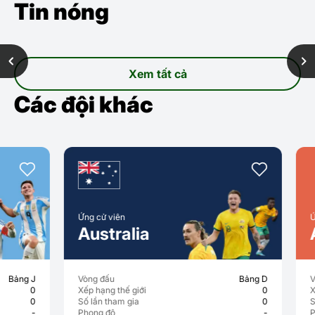
Tin nóng
Xem tất cả
Các đội khác
Ứng cử viên
Ứng cử viên
Australia
Austri
Vòng đấu
Bảng D
Vòng đấu
Xếp hạng thế giới
0
Xếp hạng thế
Số lần tham gia
0
Số lần tham 
Phong độ
-
Phong độ