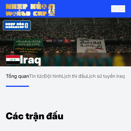
Iraq
Tổng quan
Tin tức
Đội hình
Lịch thi đấu
Lịch sử tuyển Iraq
Các trận đấu