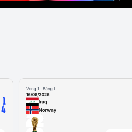
Vòng 1 · Bảng I
16/06/2026
1
Iraq
4
Norway