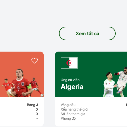
Xem tất cả
Ứng cử viên
Argentina
Bảng J
Vòng đấu
0
Xếp hạng thế giới
0
Số lần tham gia
-
Phong độ