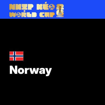
Norway