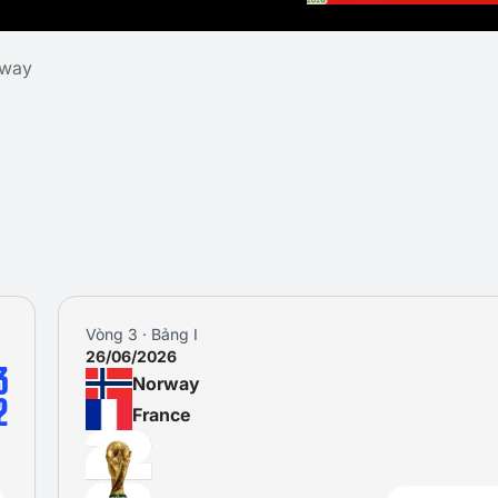
rway
Vòng 3 · Bảng I
26/06/2026
3
Norway
2
France