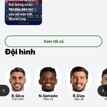
Đội bóng châu
Phi đầu tiên lọt
vào tới bán kết
World Cup
Xem tất cả
Đội hình
R.Silva
N.Semedo
R.Dias
T.
Thủ môn
Hậu vệ
Hậu vệ
H