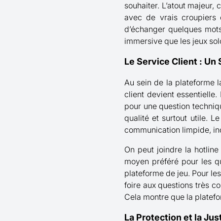
souhaiter. L’atout majeur,
avec de vrais croupiers 
d’échanger quelques mots 
immersive que les jeux solo
Le Service Client : Un
Au sein de la plateforme 
client devient essentielle
pour une question techniqu
qualité et surtout utile. L
communication limpide, in
On peut joindre la hotline
moyen préféré pour les qu
plateforme de jeu. Pour les
foire aux questions très 
Cela montre que la platefo
La Protection et la Jus