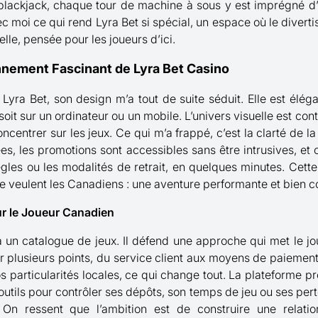
blackjack, chaque tour de machine à sous y est imprégné d’u
c moi ce qui rend Lyra Bet si spécial, un espace où le diverti
lle, pensée pour les joueurs d’ici.
nnement Fascinant de Lyra Bet Casino
ra Bet, son design m’a tout de suite séduit. Elle est élégant
oit sur un ordinateur ou un mobile. L’univers visuelle est c
concentrer sur les jeux. Ce qui m’a frappé, c’est la clarté de l
es, les promotions sont accessibles sans être intrusives, et o
gles ou les modalités de retrait, en quelques minutes. Cett
e veulent les Canadiens : une aventure performante et bien 
r le Joueur Canadien
 à un catalogue de jeux. Il défend une approche qui met le 
sur plusieurs points, du service client aux moyens de paiement
s particularités locales, ce qui change tout. La plateforme pr
utils pour contrôler ses dépôts, son temps de jeu ou ses perte
On ressent que l’ambition est de construire une relatio