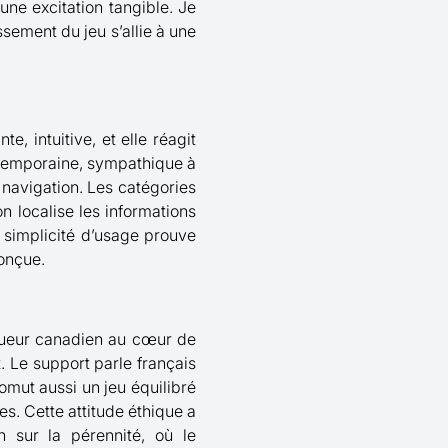
ne excitation tangible. Je
ssement du jeu s’allie à une
e, intuitive, et elle réagit
ontemporaine, sympathique à
a navigation. Les catégories
n localise les informations
e simplicité d’usage prouve
conçue.
joueur canadien au cœur de
. Le support parle français
omut aussi un jeu équilibré
s. Cette attitude éthique a
n sur la pérennité, où le