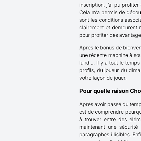
inscription, j’ai pu profi
Cela m’a permis de découv
sont les conditions associ
clairement et demeurent ra
pour profiter des avantag
Après le bonus de bienvenu
une récente machine à sou
lundi… Il y a tout le temp
profils, du joueur du dima
votre façon de jouer.
Pour quelle raison Ch
Après avoir passé du temps 
est de comprendre pourquoi
à trouver entre des élém
maintenant une sécurité 
paragraphes illisibles. En