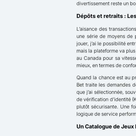
divertissement reste un bo
Dépôts et retraits : L
L’aisance des transactions
une série de moyens de p
jouer, j’ai le possibilité 
mais la plateforme va plus
au Canada pour sa vitesse.
mieux, en termes de confort
Quand la chance est au pr
Bet traite les demandes d
que j’ai sélectionnée, so
de vérification d’identité 
plutôt sécurisante. Une foi
logique de service perform
Un Catalogue de Jeux 