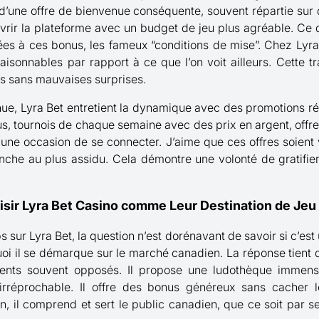
ter d’une offre de bienvenue conséquente, souvent répartie su
rir la plateforme avec un budget de jeu plus agréable. Ce
ées à ces bonus, les fameux “conditions de mise”. Chez Lyra
isonnables par rapport à ce que l’on voit ailleurs. Cette t
es sans mauvaises surprises.
e, Lyra Bet entretient la dynamique avec des promotions rég
s, tournois de chaque semaine avec des prix en argent, offr
s une occasion de se connecter. J’aime que ces offres soient v
nche au plus assidu. Cela démontre une volonté de gratifier l
oisir Lyra Bet Casino comme Leur Destination de Je
sur Lyra Bet, la question n’est dorénavant de savoir si c’est 
 il se démarque sur le marché canadien. La réponse tient dan
ents souvent opposés. Il propose une ludothèque immense
irréprochable. Il offre des bonus généreux sans cacher 
fin, il comprend et sert le public canadien, que ce soit pa