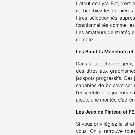
L’atout de Lyra Bet, c’es
recherchiez les dernières 
titres sélectionnés auprè
fonctionnalités comme les 
Les amateurs de stratégie 
compte.
Les Bandits Manchots et 
Dans la sélection de jeux
des titres aux graphisme
jackpots progressifs. De
capables de bouleverser u
l’ensemble des joueurs su
ajoute une montée d’adrénal
Les Jeux de Plateau et l’
Si vous privilégiez la stra
vous. On y retrouve tout