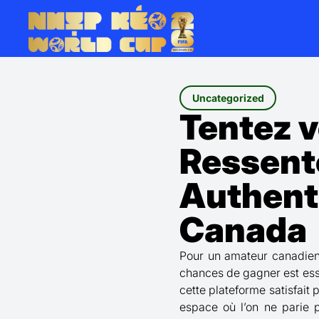
Uncategorized
Tentez 
Ressent
Authenti
Canada
Pour un amateur canadien, 
chances de gagner est ess
cette plateforme satisfait
espace où l’on ne parie p