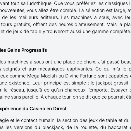
t avant tout sa ludothèque. Que vous préfériez les classique
nouveautés, vous allez être comblé. La sélection est large, 
s de les meilleurs éditeurs. Les machines à sous, avec le
tours gratuits, offrent des heures d’amusement. Mais la pla
et de jeux de table y trouveront aussi une gamme complète. 
les Gains Progressifs
, les machines à sous ont une place de choix. J’ai passé be
s soignés et aux mécaniques captivantes. Ce qui m’a le p
s jeux comme Mega Moolah ou Divine Fortune sont capables 
ne existence. Leur principe est simple : le jackpot grossi
r le réseau, jusqu’à ce qu’un chanceux l’emporte. Essayer
ine sans pareille. À chaque tour, on se dit que ce pourrait êt
Expérience du Casino en Direct
tégie et le contact humain, la section des jeux de table et du
es les versions du blackjack, de la roulette, du baccarat 