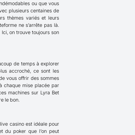
s indémodables ou que vous
avec plusieurs centaines de
urs thèmes variés et leurs
teforme ne s’arrête pas là.
Ici, on trouve toujours son
aucoup de temps à explorer
lus accroché, ce sont les
de vous offrir des sommes
t à chaque mise placée par
 ces machines sur Lyra Bet
re le bon.
 live casino est idéale pour
et du poker que l’on peut