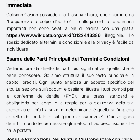
immediata
Golisimo Casino possiede una filosofia chiara, che chiameremo
“trasparenza a colpo d’occhio”. I collegamenti ai documenti
importanti non sono celati a piè di pagina con una grafia
https://www.wikidata.org/wiki/Q122443386
illeggibile. Lo
spazio dedicato ai termini e condizioni e alla privacy è facile da
individuare
Esame delle Parti Principali dei Termini e Condizioni
Vediamo ora da diretto le parti più significative, quelle che è
bene conoscere. Golisimo struttura il suo testo principale in
capitoli precisi. Ogni punto analizza un aspetto specifico del
sito. La sezione sull’account è basilare. Illustra i tuoi compiti per
la conferma dell’identità (KYC), una prassi standard e
obbligatoria per legge, e le regole per la sicurezza della tua
credenziale. Un’altra sezione determinante è quella sull’impiego
corretto del portale e sul “gioco consapevole”. Qui vengono
definiti i condotte permessi e gli metodi di autoesclusione che
hai a portata.
Bonus e Promozioni: Nei Punti in Cui Consultare con Cura