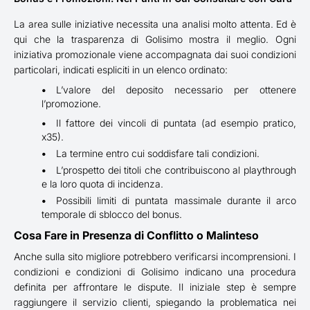
La area sulle iniziative necessita una analisi molto attenta. Ed è
qui che la trasparenza di Golisimo mostra il meglio. Ogni
iniziativa promozionale viene accompagnata dai suoi condizioni
particolari, indicati espliciti in un elenco ordinato:
L’valore del deposito necessario per ottenere
l’promozione.
Il fattore dei vincoli di puntata (ad esempio pratico,
x35).
La termine entro cui soddisfare tali condizioni.
L’prospetto dei titoli che contribuiscono al playthrough
e la loro quota di incidenza.
Possibili limiti di puntata massimale durante il arco
temporale di sblocco del bonus.
Cosa Fare in Presenza di Conflitto o Malinteso
Anche sulla sito migliore potrebbero verificarsi incomprensioni. I
condizioni e condizioni di Golisimo indicano una procedura
definita per affrontare le dispute. Il iniziale step è sempre
raggiungere il servizio clienti, spiegando la problematica nei