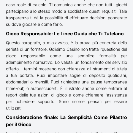
caso reale di calcolo. Ti comunica anche che non tutti i giochi
partecipano allo stesso modo a soddisfare questi requisiti. Tale
trasparenza ti dà la possibilità di effettuare decisioni ponderate
su dove giocare e come farlo.
Gioco Responsabile: Le Linee Guida che Ti Tutelano
Questo paragrafo, a mio avviso, è la prova più concreta della
serietà di un fornitore. Golisimo Casino non tratta l’questione del
gioco responsabile come una semplice formalità per
adempimento normativo. Lo valuta un fondamento del servizio
offerto. I termini mostrano con chiarezza gli strumenti di tutela
a tua portata. Puoi impostare soglie di deposito quotidiani,
ebdomadari o mensili. Puoi richiedere una pausa temporanea
(time-out) o autoescluderti. È illustrato anche come entrare al
report delle tue azioni di gioco e come chiamare l’assistenza
per richiedere supporto. Sono risorse pensati per essere
utilizzati.
Considerazione finale: La Semplicità Come Pilastro
per il Gioco