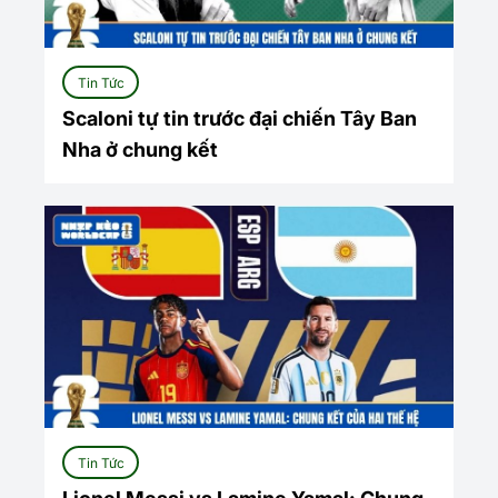
Tin Tức
Scaloni tự tin trước đại chiến Tây Ban
Nha ở chung kết
Tin Tức