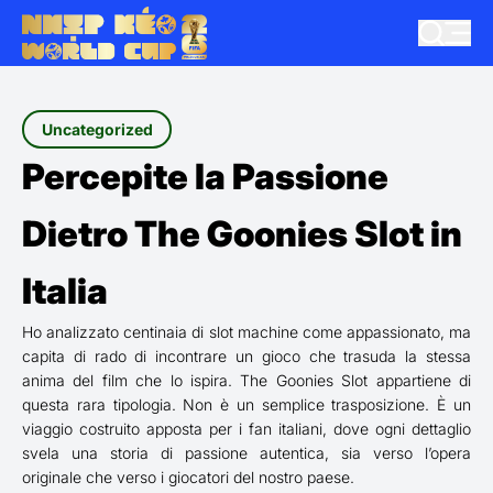
Uncategorized
Percepite la Passione
Dietro The Goonies Slot in
Italia
Ho analizzato centinaia di slot machine come appassionato, ma
capita di rado di incontrare un gioco che trasuda la stessa
anima del film che lo ispira. The Goonies Slot appartiene di
questa rara tipologia. Non è un semplice trasposizione. È un
viaggio costruito apposta per i fan italiani, dove ogni dettaglio
svela una storia di passione autentica, sia verso l’opera
originale che verso i giocatori del nostro paese.