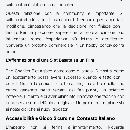
sviluppatori è stato colto dal pubblico.
Questa relazione con la community è importante. Gli
sviluppatori più attenti ascoltano i feedback per apportare
modifiche, dimostrando che la dedizione non finisce con il
lancio. Per un giocatore, sapere che la propria opinione può
influenzare rende l’esperienza più intima e gratificante.
Converte un prodotto commerciale in un hobby condiviso tra
amanti.
L’Affermazione di una Slot Basata su un Film
The Goonies Slot agisce come caso di studio. Dimostra come
un adattamento possa avere successo quando è fatto con il
cuore. Non è la prima slot a tema film, ma è tra quelle che
hanno generato meno reclami dai fan puristi, un obiettivo
notevole. Il merito è di aver bilanciato l’innovazione tecnica con
la preservazione dell’anima originale. Un prodotto che piace sia
ai nostalgici che ai nuovi giocatori.
Accessibilità e Gioco Sicuro nel Contesto Italiano
L’impegno non si ferma all’intrattenimento. Riguarda