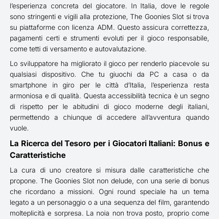
l’esperienza concreta del giocatore. In Italia, dove le regole
sono stringenti e vigili alla protezione, The Goonies Slot si trova
su piattaforme con licenza ADM. Questo assicura correttezza,
pagamenti certi e strumenti evoluti per il gioco responsabile,
come tetti di versamento e autovalutazione.
Lo sviluppatore ha migliorato il gioco per renderlo piacevole su
qualsiasi dispositivo. Che tu giuochi da PC a casa o da
smartphone in giro per le città d’Italia, l’esperienza resta
armoniosa e di qualità. Questa accessibilità tecnica è un segno
di rispetto per le abitudini di gioco moderne degli italiani,
permettendo a chiunque di accedere all’avventura quando
vuole.
La Ricerca del Tesoro per i Giocatori Italiani: Bonus e
Caratteristiche
La cura di uno creatore si misura dalle caratteristiche che
propone. The Goonies Slot non delude, con una serie di bonus
che ricordano a missioni. Ogni round speciale ha un tema
legato a un personaggio o a una sequenza del film, garantendo
molteplicità e sorpresa. La noia non trova posto, proprio come