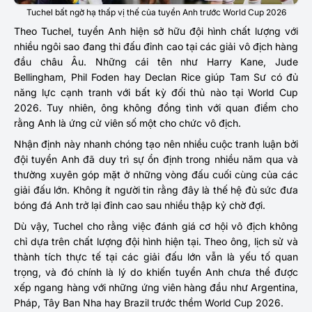
Tuchel bất ngờ hạ thấp vị thế của tuyển Anh trước World Cup 2026
Theo Tuchel, tuyển Anh hiện sở hữu đội hình chất lượng với
nhiều ngôi sao đang thi đấu đỉnh cao tại các giải vô địch hàng
đầu châu Âu. Những cái tên như Harry Kane, Jude
Bellingham, Phil Foden hay Declan Rice giúp Tam Sư có đủ
năng lực cạnh tranh với bất kỳ đối thủ nào tại World Cup
2026. Tuy nhiên, ông không đồng tình với quan điểm cho
rằng Anh là ứng cử viên số một cho chức vô địch.
Nhận định này nhanh chóng tạo nên nhiều cuộc tranh luận bởi
đội tuyển Anh đã duy trì sự ổn định trong nhiều năm qua và
thường xuyên góp mặt ở những vòng đấu cuối cùng của các
giải đấu lớn. Không ít người tin rằng đây là thế hệ đủ sức đưa
bóng đá Anh trở lại đỉnh cao sau nhiều thập kỷ chờ đợi.
Dù vậy, Tuchel cho rằng việc đánh giá cơ hội vô địch không
chỉ dựa trên chất lượng đội hình hiện tại. Theo ông, lịch sử và
thành tích thực tế tại các giải đấu lớn vẫn là yếu tố quan
trọng, và đó chính là lý do khiến tuyển Anh chưa thể được
xếp ngang hàng với những ứng viên hàng đầu như Argentina,
Pháp, Tây Ban Nha hay Brazil trước thềm World Cup 2026.