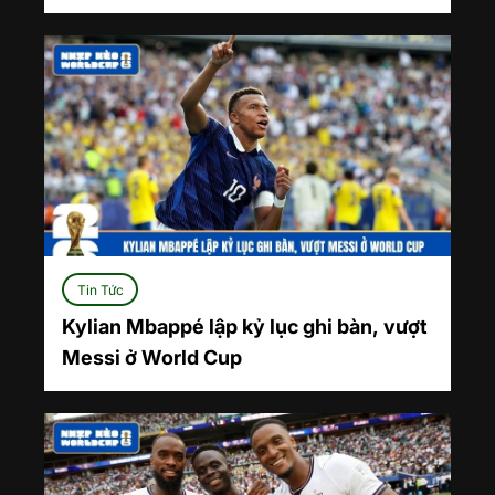
Tin Tức
Kylian Mbappé lập kỷ lục ghi bàn, vượt
Messi ở World Cup