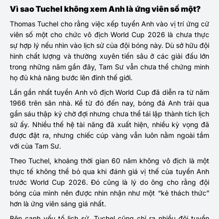
Vì sao Tuchel không xem Anh là ứng viên số một?
Thomas Tuchel cho rằng việc xếp tuyển Anh vào vị trí ứng cử
viên số một cho chức vô địch World Cup 2026 là chưa thực
sự hợp lý nếu nhìn vào lịch sử của đội bóng này. Dù sở hữu đội
hình chất lượng và thường xuyên tiến sâu ở các giải đấu lớn
trong những năm gần đây, Tam Sư vẫn chưa thể chứng minh
họ đủ khả năng bước lên đỉnh thế giới.
Lần gần nhất tuyển Anh vô địch World Cup đã diễn ra từ năm
1966 trên sân nhà. Kể từ đó đến nay, bóng đá Anh trải qua
gần sáu thập kỷ chờ đợi nhưng chưa thể tái lập thành tích lịch
sử ấy. Nhiều thế hệ tài năng đã xuất hiện, nhiều kỳ vọng đã
được đặt ra, nhưng chiếc cúp vàng vẫn luôn nằm ngoài tầm
với của Tam Sư.
Theo Tuchel, khoảng thời gian 60 năm không vô địch là một
thực tế không thể bỏ qua khi đánh giá vị thế của tuyển Anh
trước World Cup 2026. Đó cũng là lý do ông cho rằng đội
bóng của mình nên được nhìn nhận như một “kẻ thách thức”
hơn là ứng viên sáng giá nhất.
Bên cạnh yếu tố lịch sử, Tuchel cũng chỉ ra nhiều đội tuyển