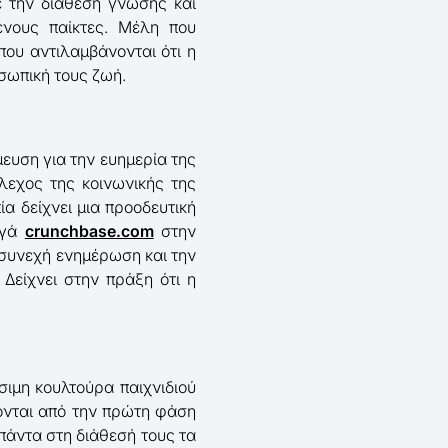
ε την διάθεση γνώσης και
μένους παίκτες. Μέλη που
 που αντιλαμβάνονται ότι η
οσωπική τους ζωή.
ευση για την ευημερία της
έλεχος της κοινωνικής της
α δείχνει μια προοδευτική
ργά
crunchbase.com
στην
 συνεχή ενημέρωση και την
 Δείχνει στην πράξη ότι η
σιμη κουλτούρα παιχνιδιού
νονται από την πρώτη φάση
πάντα στη διάθεσή τους τα