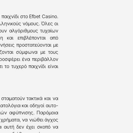
παιχνίδι στο Efbet Casino.
λληνικούς νόμους. Όλες οι
νουν αλγόριθμους τυχαίων
η και επιβλέπονται από
ινήσεις προστατεύονται με
ίζονται σύμφωνα με τους
Προσφέρει ένα περιβάλλον
 το τυχερό παιχνίδι είναι
 σταματούν τακτικά και να
ατολόγια και οδηγοί αυτο-
ιών αφύπνισης. Παρόμοια
α χρήματα, να νιώθει άγχος
ία αυτή δεν έχει σκοπό να