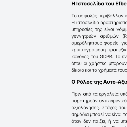
Η Ιστοσελίδα του Efbe
Το ασφαλές περιβάλλον και
Η ιστοσελίδα δραστηριοπο
υπηρεσίες της είναι νόμ
γεννητριών αριθμών (R
αμερόληπτους φορείς, για
κρυπτογράφηση τραπεζικ
κανόνες του GDPR. Το εν
όπου οι χρήστες μπορούν 
δίκαιο και τα χρήματά του
Ο Ρόλος της Αυτο-Αξ
Πριν από τα εργαλεία υπά
παρατηρούν αντικειμενικά
αξιολόγησης. Στόχος το
σημάδια μπορεί να είναι τ
όταν δεν παίζει, ή να υπ