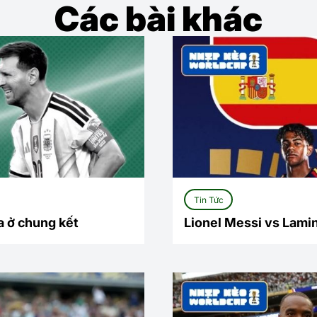
Các bài khác
Tin Tức
a ở chung kết
Lionel Messi vs Lamin