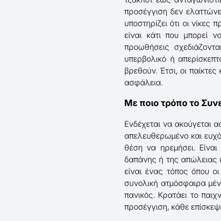
προσέγγιση δεν ελαττώνει
υποστηρίζει ότι οι νίκες
είναι κάτι που μπορεί ν
προωθήσεις σχεδιάζοντα
υπερβολικό ή απερίσκεπτ
βρεθούν. Έτσι, οι παίκτε
ασφάλεια.
Με ποιο τρόπο το Συν
Ενδέχεται να ακούγεται ασ
απελευθερωμένο και ευχάρ
θέση να ηρεμήσει. Είναι
δαπάνης ή της απώλειας ε
είναι ένας τόπος όπου οι
συνολική ατμόσφαιρα μέν
πανικός. Κρατάει το παιχ
προσέγγιση, κάθε επίσκεψ