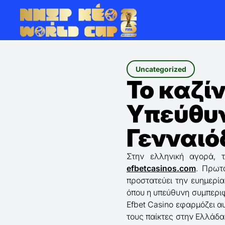
Uncategorized
Το καζί
Υπεύθυν
Γενναιό
Στην ελληνική αγορά, τ
efbetcasinos.com
. Πρωτ
προστατεύει την ευημερί
όπου η υπεύθυνη συμπεριφ
Efbet Casino εφαρμόζει α
τους παίκτες στην Ελλάδα