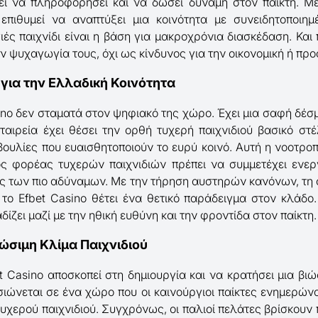
ει να πληροφορήσει και να δώσει δύναμη στον παίκτη. Μ
επιθυμεί να αναπτύξει μια κοινότητα με συνειδητοποιη
ιές παιχνίδι είναι η βάση για μακροχρόνια διασκέδαση. Και
ν ψυχαγωγία τους, όχι ως κίνδυνος για την οικονομική ή πρ
 για την Ελλαδική Κοινότητα
ino δεν σταματά στον ψηφιακό της χώρο. Έχει μια σαφή δέσμ
ταιρεία έχει θέσει την ορθή τυχερή παιχνιδιού βασικό στ
υλίες που ευαισθητοποιούν το ευρύ κοινό. Αυτή η νοοτροπί
ος φορέας τυχερών παιχνιδιών πρέπει να συμμετέχει ενε
ς των πιο αδύναμων. Με την τήρηση αυστηρών κανόνων, τη
 το Efbet Casino θέτει ένα θετικό παράδειγμα στον κλάδο.
ίζει μαζί με την ηθική ευθύνη και την φροντίδα στον παίκτη.
ώσιμη Κλίμα Παιχνιδιού
t Casino αποσκοπεί στη δημιουργία και να κρατήσει μια βιώ
ιώνεται σε ένα χώρο που οι καινούργιοι παίκτες ενημερώ
τυχερού παιχνιδιού. Συγχρόνως, οι παλιοί πελάτες βρίσκουν 