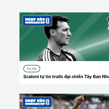
Tin Tức
Scaloni tự tin trước đại chiến Tây Ban Nh