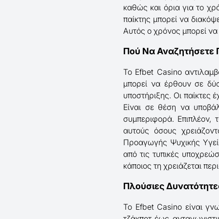
καθώς και όρια για το χρ
παίκτης μπορεί να διακόψ
Αυτός ο χρόνος μπορεί να
Πού Να Αναζητήσετε 
Το Efbet Casino αντιλαμβ
μπορεί να έρθουν σε δύ
υποστήριξης. Οι παίκτες 
Είναι σε θέση να υποβά
συμπεριφορά. Επιπλέον, 
αυτούς όσους χρειάζοντ
Προαγωγής Ψυχικής Υγείας
από τις τυπικές υποχρεώσ
κάποιος τη χρειάζεται περ
Πλούσιες Δυνατότητε
Το Efbet Casino είναι γν
τζάκποτ έως ανταγωνιστικ