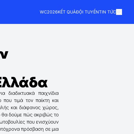
WC2026
KẾT QUẢ
ĐỘI TUYỂN
TIN TỨC
ην
Ελλάδα
α διαδικτυακά παιχνίδια
 που τιμά τον παίκτη και
αλής και διάφανος χώρος,
ο θα δούμε πώς ακριβώς το
ρωτοβουλίες που ενισχύουν
αυτόχρονα πρόσβαση σε μια