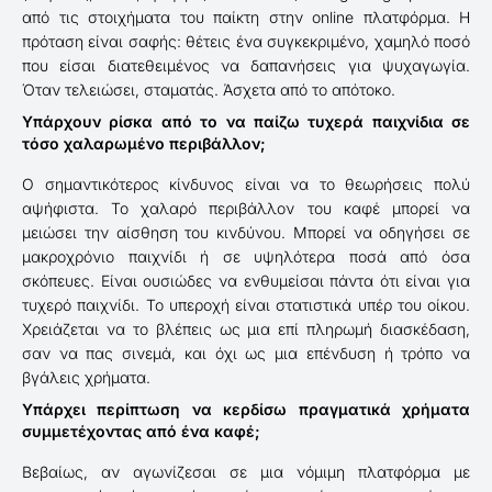
από τις στοιχήματα του παίκτη στην online πλατφόρμα. Η
πρόταση είναι σαφής: θέτεις ένα συγκεκριμένο, χαμηλό ποσό
που είσαι διατεθειμένος να δαπανήσεις για ψυχαγωγία.
Όταν τελειώσει, σταματάς. Άσχετα από το απότοκο.
Υπάρχουν ρίσκα από το να παίζω τυχερά παιχνίδια σε
τόσο χαλαρωμένο περιβάλλον;
Ο σημαντικότερος κίνδυνος είναι να το θεωρήσεις πολύ
αψήφιστα. Το χαλαρό περιβάλλον του καφέ μπορεί να
μειώσει την αίσθηση του κινδύνου. Μπορεί να οδηγήσει σε
μακροχρόνιο παιχνίδι ή σε υψηλότερα ποσά από όσα
σκόπευες. Είναι ουσιώδες να ενθυμείσαι πάντα ότι είναι για
τυχερό παιχνίδι. Το υπεροχή είναι στατιστικά υπέρ του οίκου.
Χρειάζεται να το βλέπεις ως μια επί πληρωμή διασκέδαση,
σαν να πας σινεμά, και όχι ως μια επένδυση ή τρόπο να
βγάλεις χρήματα.
Υπάρχει περίπτωση να κερδίσω πραγματικά χρήματα
συμμετέχοντας από ένα καφέ;
Βεβαίως, αν αγωνίζεσαι σε μια νόμιμη πλατφόρμα με