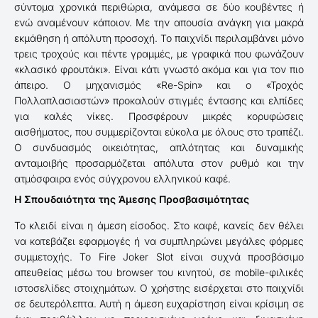
σύντομα χρονικά περιθώρια, ανάμεσα σε δύο κουβέντες ή
ενώ αναμένουν κάποιον. Με την απουσία ανάγκη για μακρά
εκμάθηση ή απόλυτη προσοχή. Το παιχνίδι περιλαμβάνει μόνο
τρεις τροχούς και πέντε γραμμές, με γραφικά που φωνάζουν
«κλασικό φρουτάκι». Είναι κάτι γνωστό ακόμα και για τον πιο
άπειρο. Ο μηχανισμός «Re-Spin» και ο «Τροχός
Πολλαπλασιαστών» προκαλούν στιγμές έντασης και ελπίδες
για καλές νίκες. Προσφέρουν μικρές κορυφώσεις
αισθήματος, που συμμερίζονται εύκολα με όλους στο τραπέζι.
Ο συνδυασμός οικειότητας, απλότητας και δυναμικής
ανταμοιβής προσαρμόζεται απόλυτα στον ρυθμό και την
ατμόσφαιρα ενός σύγχρονου ελληνικού καφέ.
Η Σπουδαιότητα της Άμεσης Προσβασιμότητας
Το κλειδί είναι η άμεση είσοδος. Στο καφέ, κανείς δεν θέλει
να κατεβάζει εφαρμογές ή να συμπληρώνει μεγάλες φόρμες
συμμετοχής. Το Fire Joker Slot είναι συχνά προσβάσιμο
απευθείας μέσω του browser του κινητού, σε mobile-φιλικές
ιστοσελίδες στοιχημάτων. Ο χρήστης εισέρχεται στο παιχνίδι
σε δευτερόλεπτα. Αυτή η άμεση ευχαρίστηση είναι κρίσιμη σε