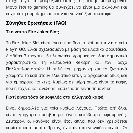
στοιχείο για τη μακροζωία αυτής της τάσης μακροχρόνια.
Μόνο έτσι το gaming θα συνεχίσει να είναι μια ακίνδυνη και
ευχάριστη συμπλήρωμα στην κοινωνική ζωή του καφέ.
Σύνηθες Ερωτήσεις (FAQ)
Τι είναι το Fire Joker Slot;
Το Fire Joker Slot είναι ένα online βιντεο-slot από την εταιρεία
Play’n GO. Είναι σχεδιασμένο με βάση τα κλασικά φρουτάκια.
Διαθέτει 3 τροχούς, 5 πληρωτέες γραμμές και δύο σημαντικά
χαρακτηριστικά: τη λειτουργία Re-Spin και τον Τροχό
Πολλαπλασιαστών. Η απλή του μηχανική και τα ζωντανά
χρώματα το καθιστούν ελκυστικό είτε για αρχάριους όπως και
για έμπειρους παίκτες. Κυρίως σε μέρη όπως είναι το καφέ,
που η ταχεία και ανέξοδη διασκέδαση είναι σημαντική.
Γιατί είναι τόσο δημοφιλές στα ελληνικά καφέ;
Είναι δημοφιλές για τρία κυρίως λόγους. Πρώτα απ’ όλα,
είναι γρήγορα προσβάσιμο άνευ κατέβασμα εφαρμογής.
Δεύτερον, οι κανόνες είναι έτσι απλοί που δεν χρειάζεται
καμία προετοιμασία. Τρίτον, έχει ένα κοινωνικό στοιχείο. Οι