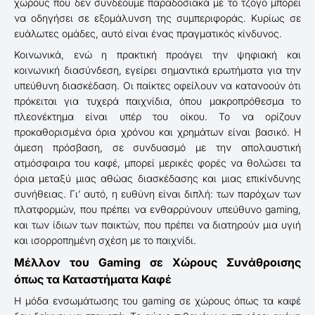
χώρους που δεν συνδέουμε παραδοσιακά με το τζόγο μπορεί
να οδηγήσει σε εξομάλυνση της συμπεριφοράς. Κυρίως σε
ευάλωτες ομάδες, αυτό είναι ένας πραγματικός κίνδυνος.
Κοινωνικά, ενώ η πρακτική προάγει την ψηφιακή και
κοινωνική διασύνδεση, εγείρει σημαντικά ερωτήματα για την
υπεύθυνη διασκέδαση. Οι παίκτες οφείλουν να κατανοούν ότι
πρόκειται για τυχερά παιχνίδια, όπου μακροπρόθεσμα το
πλεονέκτημα είναι υπέρ του οίκου. Το να ορίζουν
προκαθορισμένα όρια χρόνου και χρημάτων είναι βασικό. Η
άμεση πρόσβαση, σε συνδυασμό με την απολαυστική
ατμόσφαιρα του καφέ, μπορεί μερικές φορές να θολώσει τα
όρια μεταξύ μιας αθώας διασκέδασης και μιας επικίνδυνης
συνήθειας. Γι’ αυτό, η ευθύνη είναι διπλή: των παρόχων των
πλατφορμών, που πρέπει να ενθαρρύνουν υπεύθυνο gaming,
και των ίδιων των παικτών, που πρέπει να διατηρούν μια υγιή
και ισορροπημένη σχέση με το παιχνίδι.
Μέλλον του Gaming σε Χώρους Συνάθροισης
όπως τα Καταστήματα Καφέ
Η μόδα ενσωμάτωσης του gaming σε χώρους όπως τα καφέ