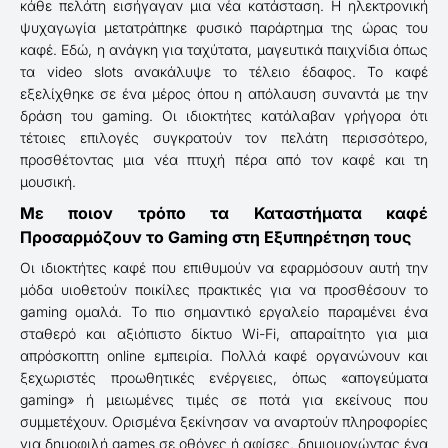
κάθε πελάτη εισήγαγαν μια νέα κατάσταση. Η ηλεκτρονική
ψυχαγωγία μετατράπηκε φυσικό παράρτημα της ώρας του
καφέ. Εδώ, η ανάγκη για ταχύτατα, μαγευτικά παιχνίδια όπως
τα video slots ανακάλυψε το τέλειο έδαφος. Το καφέ
εξελίχθηκε σε ένα μέρος όπου η απόλαυση συναντά με την
δράση του gaming. Οι ιδιοκτήτες κατάλαβαν γρήγορα ότι
τέτοιες επιλογές συγκρατούν τον πελάτη περισσότερο,
προσθέτοντας μια νέα πτυχή πέρα από τον καφέ και τη
μουσική.
Με ποιον τρόπο τα Καταστήματα καφέ
Προσαρμόζουν το Gaming στη Εξυπηρέτηση τους
Οι ιδιοκτήτες καφέ που επιθυμούν να εφαρμόσουν αυτή την
μόδα υιοθετούν ποικίλες πρακτικές για να προσθέσουν το
gaming ομαλά. Το πιο σημαντικό εργαλείο παραμένει ένα
σταθερό και αξιόπιστο δίκτυο Wi-Fi, απαραίτητο για μια
απρόσκοπτη online εμπειρία. Πολλά καφέ οργανώνουν και
ξεχωριστές προωθητικές ενέργειες, όπως «απογεύματα
gaming» ή μειωμένες τιμές σε ποτά για εκείνους που
συμμετέχουν. Ορισμένα ξεκίνησαν να αναρτούν πληροφορίες
για δημοφιλή games σε οθόνες ή αφίσες, δημιουργώντας ένα