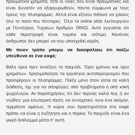
πραγματικά χρήματα, τότε οι νίκες σου είναι πραγματικές και
είναι δυνατόν να εξαργυρωθούν, πάντα σύμφωνα με τους
όρους της πλατφόρμας. Αλλά είναι εξίσου πιθανό να χάσεις
όλο το ποσό που πόνταρες. Όλα τα online slots λειτουργούν
με Γεννήτριες Τυχαίων Αριθμών (RNG). Αυτό εγγυάται ότι
κάθε περιστροφή είναι τυχαία και ισότιμη. Κανένας
άνθρωπος δεν μπορεί να σου υποσχεθεί κέρδη.
Με ποιον τρόπο μπορώ να διασφαλίσω ότι παίζω
υπεύθυνα σε ένα καφέ;
Βάλε όρια πριν ανοίξεις το παιχνίδι. Όριο χρόνου και όριο
χρημάτων. Χρησιμοποίησε τα εργαλεία αυτοπεριορισμού που
προσφέρουν οι πλατφόρμες. Παίξε μόνο όταν είσαι σε καλή
διάθεση, όχι για να αποφύγεις από προβλήματα ή από κακή
ψυχολογία. Αν παρατηρήσεις ότι δεν περνάς καλά πια, ή αν
νιώθεις μια εσωτερική πίεση να συνεχίσεις «για ένα ακόμη»,
τερμάτισε αμέσως. Η κύρια σου δραστηριότητα στο καφέ
πρέπει να είναι η συζήτηση και η παρέα. Το παιχνίδι είναι ένα
μικρό διάλειμμα μέσα σ’ αυτή.