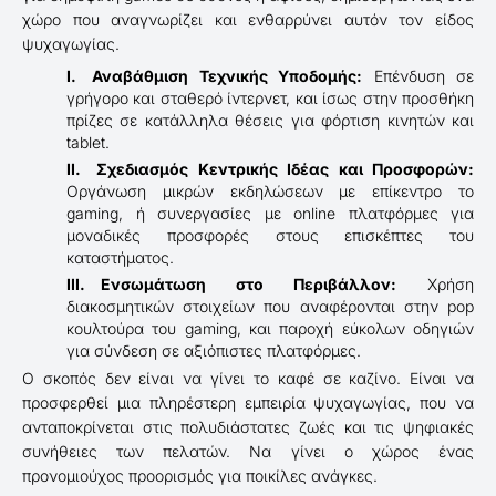
χώρο που αναγνωρίζει και ενθαρρύνει αυτόν τον είδος
ψυχαγωγίας.
Αναβάθμιση Τεχνικής Υποδομής:
Επένδυση σε
γρήγορο και σταθερό ίντερνετ, και ίσως στην προσθήκη
πρίζες σε κατάλληλα θέσεις για φόρτιση κινητών και
tablet.
Σχεδιασμός Κεντρικής Ιδέας και Προσφορών:
Οργάνωση μικρών εκδηλώσεων με επίκεντρο το
gaming, ή συνεργασίες με online πλατφόρμες για
μοναδικές προσφορές στους επισκέπτες του
καταστήματος.
Ενσωμάτωση στο Περιβάλλον:
Χρήση
διακοσμητικών στοιχείων που αναφέρονται στην pop
κουλτούρα του gaming, και παροχή εύκολων οδηγιών
για σύνδεση σε αξιόπιστες πλατφόρμες.
Ο σκοπός δεν είναι να γίνει το καφέ σε καζίνο. Είναι να
προσφερθεί μια πληρέστερη εμπειρία ψυχαγωγίας, που να
ανταποκρίνεται στις πολυδιάστατες ζωές και τις ψηφιακές
συνήθειες των πελατών. Να γίνει ο χώρος ένας
προνομιούχος προορισμός για ποικίλες ανάγκες.