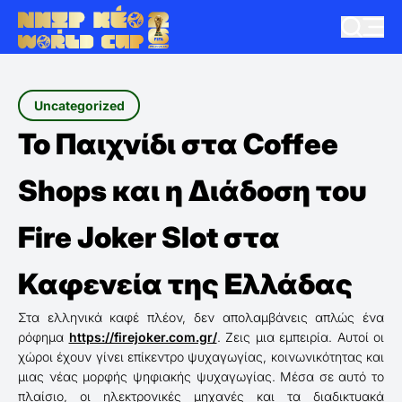
Uncategorized
Το Παιχνίδι στα Coffee
Shops και η Διάδοση του
Fire Joker Slot στα
Καφενεία της Ελλάδας
Στα ελληνικά καφέ πλέον, δεν απολαμβάνεις απλώς ένα
ρόφημα
https://firejoker.com.gr/
. Ζεις μια εμπειρία. Αυτοί οι
χώροι έχουν γίνει επίκεντρο ψυχαγωγίας, κοινωνικότητας και
μιας νέας μορφής ψηφιακής ψυχαγωγίας. Μέσα σε αυτό το
πλαίσιο, οι ηλεκτρονικές μηχανές και τα διαδικτυακά