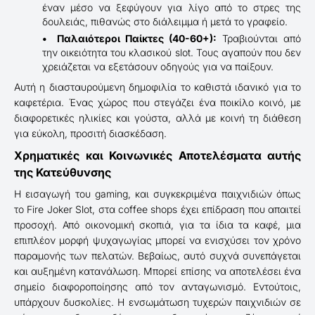
έναν μέσο να ξεφύγουν για λίγο από το στρες της
δουλειάς, πιθανώς στο διάλειμμα ή μετά το γραφείο.
Παλαιότεροι Παίκτες (40-60+):
Τραβιούνται από
την οικειότητα του κλασικού slot. Τους αγαπούν που δεν
χρειάζεται να εξετάσουν οδηγούς για να παίξουν.
Αυτή η διασταυρούμενη δημοφιλία το καθιστά ιδανικό για το
καφετέρια. Ένας χώρος που στεγάζει ένα ποικίλο κοινό, με
διαφορετικές ηλικίες και γούστα, αλλά με κοινή τη διάθεση
για εύκολη, προσιτή διασκέδαση.
Χρηματικές και Κοινωνικές Αποτελέσματα αυτής
της Κατεύθυνσης
Η εισαγωγή του gaming, και συγκεκριμένα παιχνιδιών όπως
το Fire Joker Slot, στα coffee shops έχει επίδραση που απαιτεί
προσοχή. Από οικονομική σκοπιά, για τα ίδια τα καφέ, μια
επιπλέον μορφή ψυχαγωγίας μπορεί να ενισχύσει τον χρόνο
παραμονής των πελατών. Βεβαίως, αυτό συχνά συνεπάγεται
και αυξημένη κατανάλωση. Μπορεί επίσης να αποτελέσει ένα
σημείο διαφοροποίησης από τον ανταγωνισμό. Εντούτοις,
υπάρχουν δυσκολίες. Η ενσωμάτωση τυχερών παιχνιδιών σε