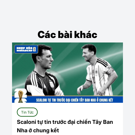
Các bài khác
Tin Tức
Scaloni tự tin trước đại chiến Tây Ban
Nha ở chung kết