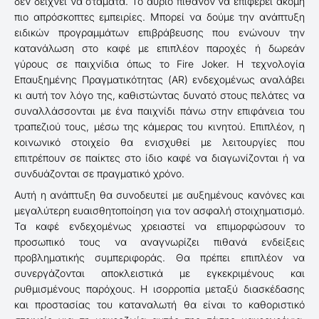
δεν δείχνει να σταματά. Το αύριο πιθανόν να επιφέρει ακόμη
πιο απρόσκοπτες εμπειρίες. Μπορεί να δούμε την ανάπτυξη
ειδικών προγραμμάτων επιβράβευσης που ενώνουν την
κατανάλωση στο καφέ με επιπλέον παροχές ή δωρεάν
γύρους σε παιχνίδια όπως το Fire Joker. Η τεχνολογία
Επαυξημένης Πραγματικότητας (AR) ενδεχομένως αναλάβει
κι αυτή τον λόγο της, καθιστώντας δυνατό στους πελάτες να
συναλλάσσονται με ένα παιχνίδι πάνω στην επιφάνεια του
τραπεζιού τους, μέσω της κάμερας του κινητού. Επιπλέον, η
κοινωνικό στοιχείο θα ενισχυθεί με λειτουργίες που
επιτρέπουν σε παίκτες στο ίδιο καφέ να διαγωνίζονται ή να
συνδυάζονται σε πραγματικό χρόνο.
Αυτή η ανάπτυξη θα συνοδευτεί με αυξημένους κανόνες και
μεγαλύτερη ευαισθητοποίηση για τον ασφαλή στοιχηματισμό.
Τα καφέ ενδεχομένως χρειαστεί να επιμορφώσουν το
προσωπικό τους να αναγνωρίζει πιθανά ενδείξεις
προβληματικής συμπεριφοράς. Θα πρέπει επιπλέον να
συνεργάζονται αποκλειστικά με εγκεκριμένους και
ρυθμισμένους παρόχους. Η ισορροπία μεταξύ διασκέδασης
και προστασίας του καταναλωτή θα είναι το καθοριστικό