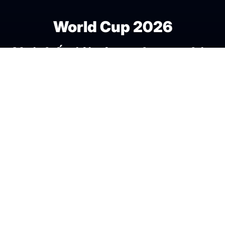
World Cup 2026
Nơi thế giới cùng chung nhịp
đập bóng đá.
Fan Zone
Theo nhịp kèo World
Cup
Media
Bảng xếp hạng
Đội tuyển
Tin tức