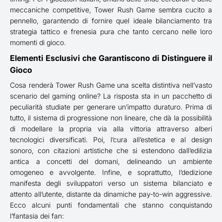
meccaniche competitive, Tower Rush Game sembra cucito a
pennello, garantendo di fornire quel ideale bilanciamento tra
strategia tattico e frenesia pura che tanto cercano nelle loro
momenti di gioco.
Elementi Esclusivi che Garantiscono di Distinguere il
Gioco
Cosa renderà Tower Rush Game una scelta distintiva nell’vasto
scenario del gaming online? La risposta sta in un pacchetto di
peculiarità studiate per generare un’impatto duraturo. Prima di
tutto, il sistema di progressione non lineare, che dà la possibilità
di modellare la propria via alla vittoria attraverso alberi
tecnologici diversificati. Poi, l’cura all’estetica e al design
sonoro, con citazioni artistiche che si estendono dall’edilizia
antica a concetti del domani, delineando un ambiente
omogeneo e avvolgente. Infine, e soprattutto, l’dedizione
manifesta degli sviluppatori verso un sistema bilanciato e
attento all’utente, distante da dinamiche pay-to-win aggressive.
Ecco alcuni punti fondamentali che stanno conquistando
l’fantasia dei fan: