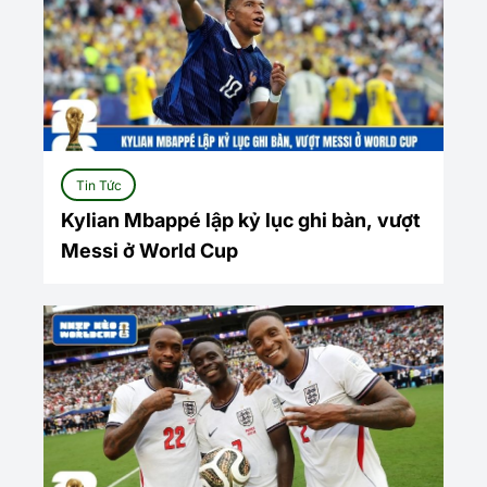
Tin Tức
Kylian Mbappé lập kỷ lục ghi bàn, vượt
Messi ở World Cup