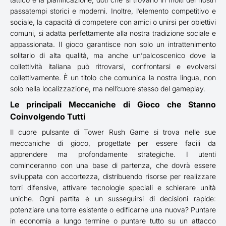
passatempi storici e moderni. Inoltre, l’elemento competitivo e
sociale, la capacità di competere con amici o unirsi per obiettivi
comuni, si adatta perfettamente alla nostra tradizione sociale e
appassionata. Il gioco garantisce non solo un intrattenimento
solitario di alta qualità, ma anche un’palcoscenico dove la
collettività italiana può ritrovarsi, confrontarsi e evolversi
collettivamente. È un titolo che comunica la nostra lingua, non
solo nella localizzazione, ma nell’cuore stesso del gameplay.
Le principali Meccaniche di Gioco che Stanno
Coinvolgendo Tutti
Il cuore pulsante di Tower Rush Game si trova nelle sue
meccaniche di gioco, progettate per essere facili da
apprendere ma profondamente strategiche. I utenti
cominceranno con una base di partenza, che dovrà essere
sviluppata con accortezza, distribuendo risorse per realizzare
torri difensive, attivare tecnologie speciali e schierare unità
uniche. Ogni partita è un susseguirsi di decisioni rapide:
potenziare una torre esistente o edificarne una nuova? Puntare
in economia a lungo termine o puntare tutto su un attacco