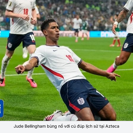
Jude Bellingham bùng nổ với cú đúp lịch sử tại Azteca