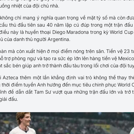
uồng nhiệt của đội chủ nhà.
p không chỉ mang ý nghĩa quan trọng về mặt tỷ số mà còn đưa
cầu thủ đầu tiên sau 40 năm lập cú đúp trong một trận đấu
iều này là huyền thoại Diego Maradona trong kỳ World Cup 1
hủ của danh thủ người Argentina.
àn mà còn xuất hiện ở mọi điểm nóng trên sân. Tiền vệ 23 tu
 hỗ trợ phòng ngự và tạo ra sức ép lớn lên hàng tiền vệ Mexic
t sắc bén giúp anh trở thành đầu tàu trong lối chơi của đội tu
ại Azteca thêm một lần khẳng định vai trò không thể thay th
 thời điểm tuyển Anh hướng đến mục tiêu chinh phục World C
ĩnh để dẫn dắt Tam Sư vượt qua những trận đấu lớn và trở 
giải đấu.