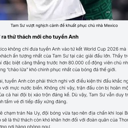
Tam Sư vượt nghịch cảnh để khuất phục chủ nhà Mexico
 ra thử thách mới cho tuyển Anh
xico không chỉ đưa tuyển Anh vào tứ kết World Cup 2026 mà 
khách ấn tượng nhất của Tam Sư tại các giải đấu lớn. Thầy 
hí đặc biệt căng thẳng trước hơn 80.000 cổ động viên chủ nhà
g “chảo lửa” khó chinh phục nhất của bóng đá thế giới.
, tuyển Anh còn phải thích nghi với điều kiện thi đấu khắc ng
với mực nước biển. Không chỉ vậy, trận đấu còn bị hoãn một g
ủa cả hai đội bị xáo trộn đáng kể. Dù vậy, Tam Sư vẫn duy t
nh tấm vé đi tiếp đầy xứng đáng.
ẽ chạm trán Na Uy, đội bóng vừa tạo nên địa chấn khi loại B
sẽ là thử thách còn khó khăn hơn đối với đoàn quân của Thom
ợng nơi hàng phòng ngự.