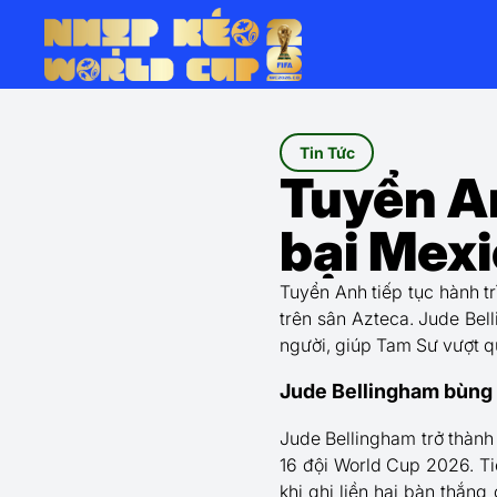
Tin Tức
Tuyển A
bại Mexi
Tuyển Anh tiếp tục hành t
trên sân Azteca. Jude Bell
người, giúp Tam Sư vượt q
Jude Bellingham bùng n
Jude Bellingham trở thành
16 đội World Cup 2026. Ti
khi ghi liền hai bàn thắn