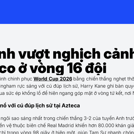
nh vượt nghịch cản
co ở vòng 16 đội
rình chinh phục
World Cup 2026
bằng chiến thắng nghẹt thở
ingham rực sáng với cú đúp lịch sử, Harry Kane ghi bàn quyế
ua sức ép khổng lồ để hiên ngang góp mặt ở vòng tứ kết, nơi
ổ với cú đúp lịch sử tại Azteca
 ngôi sao sáng nhất trong chiến thắng 3-2 của tuyển Anh trư
ền vệ thuộc biên chế Real Madrid khiến hơn 80.000 khán giả
g chỉ trong vòng 98 giây ở hiệp một, giúp Tam Sư nhanh chóng