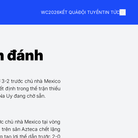
WC2026
KẾT QUẢ
ĐỘI TUYỂN
TIN TỨC
h đánh
 3-2 trước chủ nhà Mexico
t định trong thế trận thiếu
 Na Uy đang chờ sẵn.
ớc chủ nhà Mexico tại vòng
 trên sân Azteca chết lặng
 tạo lợi thế dẫn trước 2-0