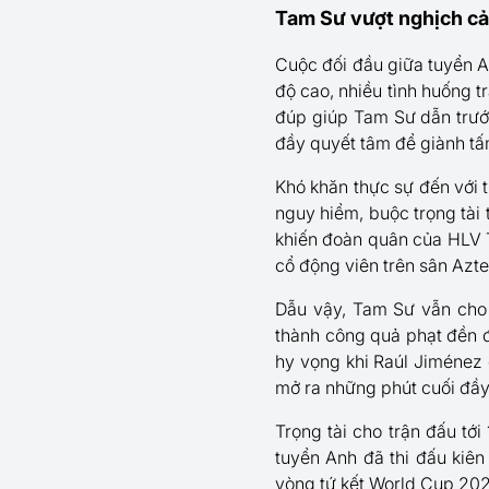
Tam Sư vượt nghịch cả
Cuộc đối đầu giữa tuyển A
độ cao, nhiều tình huống t
đúp giúp Tam Sư dẫn trước
đầy quyết tâm để giành tấm
Khó khăn thực sự đến với 
nguy hiểm, buộc trọng tài 
khiến đoàn quân của HLV T
cổ động viên trên sân Azte
Dẫu vậy, Tam Sư vẫn cho t
thành công quả phạt đền đ
hy vọng khi Raúl Jiménez 
mở ra những phút cuối đầy
Trọng tài cho trận đấu tớ
tuyển Anh đã thi đấu kiê
vòng tứ kết World Cup 202