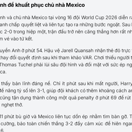
nh để khuất phục chủ nhà Mexico
nh và chủ nhà Mexico tại vòng 16 đội World Cup 2026 diễn r
ranh chấp quyết liệt và liên tục tạo ra những bước ngoặt. Sau
 2-0 trong hiệp một, trận đấu trở nên căng thẳng hơn rất nhi
 vé vào tứ kết.
tuyển Anh ở phút 54. Hậu vệ Jarell Quansah nhận thẻ đỏ trực
thay đổi quyết định sau khi tham khảo VAR. Chơi thiếu người 
homas Tuchel phải lùi sâu đội hình và đối mặt với sức ép n
ca.
hấy bản lĩnh đáng nể. Chỉ ít phút sau khi mất người, Harr
ể nâng tỷ số lên 3-1, giúp đội khách có thêm khoảng cách a
cũng tận dụng thành công một quả penalty ở phút 69 để rút
 nghẹt thở.
i 11 phút bù giờ và Mexico liên tục dồn ép nhằm tìm bàn gỡ.
n cường, bảo toàn chiến thắng 3-2 đầy cảm xúc để hiên ng
6.