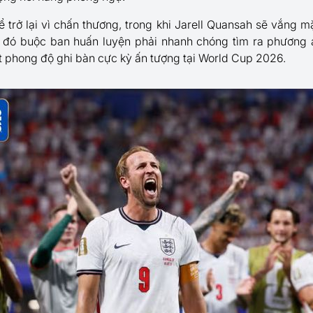
trở lại vì chấn thương, trong khi Jarell Quansah sẽ vắng mặ
u đó buộc ban huấn luyện phải nhanh chóng tìm ra phương á
t phong độ ghi bàn cực kỳ ấn tượng tại World Cup 2026.