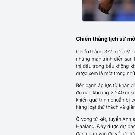
Chiến thắng lịch sử mở
Chiến thắng 3-2 trước Me
những màn trình diễn sân 
thi đấu trong bầu không k
được xem là một trong nhữn
Bên cạnh áp lực từ khán đài
độ cao khoảng 2.240 m so 
khiến quá trình chuẩn bị c
hàng loạt thử thách và già
Ở vòng tứ kết, tuyển Anh s
Haaland. Đây được dự báo 
đang gặp vấn đề về lực lư