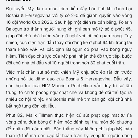
Đội tuyển Mỹ đã có màn trình diễn đầy bản lĩnh khi đánh bại
Bosnia & Herzegovina với tỷ số 2-0 để giành quyền vào vòng
16 đội World Cup 2026. Sau hiệp một diễn ra cân bằng, Folarin
Balogun trở thành người hùng khi ghi bàn mở tỷ số ở phút 45,
giúp đội chủ nhà bước vào giờ nghỉ với lợi thế quan trọng. Tuy
nhiên, cục diện trận đấu thay đổi đáng kể ở phút 64 khi trọng tài
tham khảo VAR và xác định Balogun có pha vào bóng nguy
hiểm. Tiền đạo chủ lực của Mỹ phải nhận thẻ đỏ trực tiếp, buộc
đội chủ nhà thi đấu với 10 người trong hơn 30 phút cuối trận.
Việc mất chân sút số một khiến Mỹ chịu sức ép rất lớn trước
những nỗ lực dâng cao của Bosnia & Herzegovina. Dẫu vậy,
các học trò của HLV Mauricio Pochettino vẫn duy trì sự tập
trung, tổ chức phòng ngự chặt chẽ và không để đối thủ tạo ra
nhiều cơ hội rõ rệt. Khi Bosnia mải mê tìm bàn gỡ, đội chủ nhà
bất ngờ tung đòn kết liễu.
Phút 82, Malik Tillman thực hiện cú sút phạt đẹp mắt từ rìa
vòng cấm, đưa bóng đi hiểm hóc đánh bại thủ môn đối phương
để nhân đôi cách biệt. Bàn thắng này không chỉ giúp Mỹ bảo
toàn lợi thế mà còn dập tắt hoàn toàn hy vọng lội ngược dòng