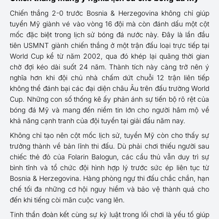
Chiến thắng 2-0 trước Bosnia & Herzegovina không chỉ giúp
tuyển Mỹ giành vé vào vòng 16 đội mà còn đánh dấu một cột
mốc đặc biệt trong lịch sử bóng đá nước này. Đây là lần đầu
tiên USMNT giành chiến thắng ở một trận đấu loại trực tiếp tại
World Cup kể từ năm 2002, qua đó khép lại quãng thời gian
chờ đợi kéo dài suốt 24 năm. Thành tích này càng trở nên ý
nghĩa hơn khi đội chủ nhà chấm dứt chuỗi 12 trận liên tiếp
không thể đánh bại các đại diện châu Âu trên đấu trường World
Cup. Những con số thống kê ấy phản ánh sự tiến bộ rõ rệt của
bóng đá Mỹ và mang đến niềm tin lớn cho người hâm mộ về
khả năng cạnh tranh của đội tuyển tại giải đấu năm nay.
Không chỉ tạo nên cột mốc lịch sử, tuyển Mỹ còn cho thấy sự
trưởng thành về bản lĩnh thi đấu. Dù phải chơi thiếu người sau
chiếc thẻ đỏ của Folarin Balogun, các cầu thủ vẫn duy trì sự
bình tĩnh và tổ chức đội hình hợp lý trước sức ép liên tục từ
Bosnia & Herzegovina. Hàng phòng ngự thi đấu chắc chắn, hạn
chế tối đa những cơ hội nguy hiểm và bảo vệ thành quả cho
đến khi tiếng còi mãn cuộc vang lên.
Tinh thần đoàn kết cùng sự kỷ luật trong lối chơi là yếu tố giúp