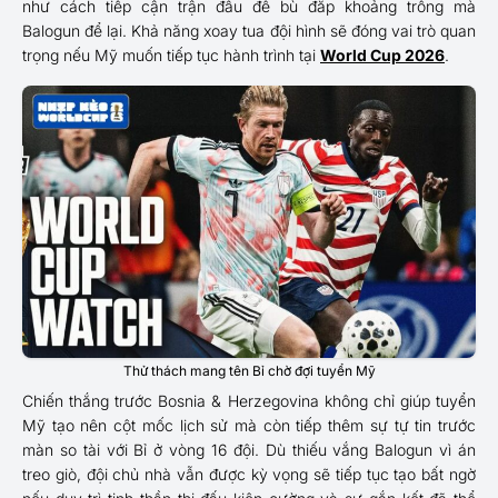
như cách tiếp cận trận đấu để bù đắp khoảng trống mà
Balogun để lại. Khả năng xoay tua đội hình sẽ đóng vai trò quan
trọng nếu Mỹ muốn tiếp tục hành trình tại
World Cup 2026
.
Thử thách mang tên Bỉ chờ đợi tuyển Mỹ
Chiến thắng trước Bosnia & Herzegovina không chỉ giúp tuyển
Mỹ tạo nên cột mốc lịch sử mà còn tiếp thêm sự tự tin trước
màn so tài với Bỉ ở vòng 16 đội. Dù thiếu vắng Balogun vì án
treo giò, đội chủ nhà vẫn được kỳ vọng sẽ tiếp tục tạo bất ngờ