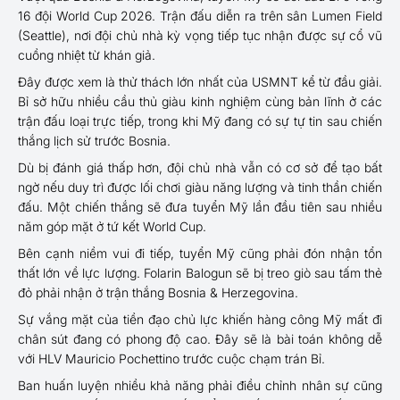
16 đội World Cup 2026. Trận đấu diễn ra trên sân Lumen Field
(Seattle), nơi đội chủ nhà kỳ vọng tiếp tục nhận được sự cổ vũ
cuồng nhiệt từ khán giả.
Đây được xem là thử thách lớn nhất của USMNT kể từ đầu giải.
Bỉ sở hữu nhiều cầu thủ giàu kinh nghiệm cùng bản lĩnh ở các
trận đấu loại trực tiếp, trong khi Mỹ đang có sự tự tin sau chiến
thắng lịch sử trước Bosnia.
Dù bị đánh giá thấp hơn, đội chủ nhà vẫn có cơ sở để tạo bất
ngờ nếu duy trì được lối chơi giàu năng lượng và tinh thần chiến
đấu. Một chiến thắng sẽ đưa tuyển Mỹ lần đầu tiên sau nhiều
năm góp mặt ở tứ kết World Cup.
Bên cạnh niềm vui đi tiếp, tuyển Mỹ cũng phải đón nhận tổn
thất lớn về lực lượng. Folarin Balogun sẽ bị treo giò sau tấm thẻ
đỏ phải nhận ở trận thắng Bosnia & Herzegovina.
Sự vắng mặt của tiền đạo chủ lực khiến hàng công Mỹ mất đi
chân sút đang có phong độ cao. Đây sẽ là bài toán không dễ
với HLV Mauricio Pochettino trước cuộc chạm trán Bỉ.
Ban huấn luyện nhiều khả năng phải điều chỉnh nhân sự cũng