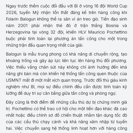
Ngay trước thềm cuộc đối đầu với Bỉ ở vòng 16 đội World Cup
2026, tuyển Mỹ nhận tổn thất đáng kể trên hàng công khi
Folarin Balogun không thể ra sân vì án treo giò. Tiền đạo sinh
năm 2001 phải nhận thẻ đỏ ở trận thắng Bosnia và
Herzegovina tại vòng 32 đội, khiến HLV Mauricio Pochettino
buộc phải tính toán lại phương án tấn công cho một trong
những trận đấu quan trọng nhất của giải.
Balogun là mẫu trung phong có khả năng di chuyển rộng, tạo
khoảng trống và gây áp lực liên tục lên hàng thủ đối phương.
Việc thiếu vắng chân sút này không chỉ ảnh hưởng đến khả
năng ghi bàn mà còn khiến hệ thống tấn công quen thuộc của
USMNT mất đi một mắt xích quan trọng. Trước đối thủ giàu kinh
nghiệm như Bỉ, mọi sự điều chỉnh đều cần được tính toán kỹ
lưỡng để duy trì sự cân bằng giữa tấn công và phòng ngự.
Đây cũng là thời điểm để những cầu thủ dự bị chứng minh giá
trị. Pochettino có thể trao cơ hội cho một tiền đạo khác đá cao
nhất hoặc điều chỉnh sơ đồ chiến thuật nhằm tận dụng tốc độ
của các cầu thủ chạy cánh và khả năng xâm nhập từ tuyến
hai. Việc chuyển sang hệ thống linh hoạt hơn với hàng công