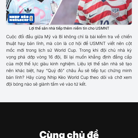
Lợi thế sân nhà tiếp thêm niềm tin cho USMNT
Cuộc đối đầu giữa Mỹ và Bỉ không chỉ là bài kiểm tra về chiến
thuật hay bản lĩnh, mà còn là cơ hội để USMNT viết nên cột
mốc mới trong lịch sử World Cup. Trong khi đội chủ nhà kỳ
vọng phá dớp vòng 16 đội, Bỉ lại muốn khẳng định đẳng cấp
của một thế lực giàu kinh nghiệm. Liệu lợi thế sân nhà sẽ tạo
nên khác biệt, hay “Quỷ đỏ” châu Âu sẽ tiếp tục chứng minh
bản lĩnh? Hãy cùng Nhịp Kèo World Cup theo dõi và chờ xem
đội bóng nào sẽ giành tấm vé vào tứ kết.
Cùng chủ đề