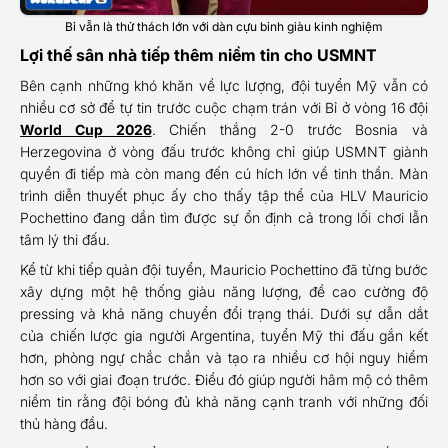
Bỉ vẫn là thử thách lớn với dàn cựu binh giàu kinh nghiệm
Lợi thế sân nhà tiếp thêm niềm tin cho USMNT
Bên cạnh những khó khăn về lực lượng, đội tuyển Mỹ vẫn có
nhiều cơ sở để tự tin trước cuộc chạm trán với Bỉ ở vòng 16 đội
World Cup 2026
. Chiến thắng 2-0 trước Bosnia và
Herzegovina ở vòng đấu trước không chỉ giúp USMNT giành
quyền đi tiếp mà còn mang đến cú hích lớn về tinh thần. Màn
trình diễn thuyết phục ấy cho thấy tập thể của HLV Mauricio
Pochettino đang dần tìm được sự ổn định cả trong lối chơi lẫn
tâm lý thi đấu.
Kể từ khi tiếp quản đội tuyển, Mauricio Pochettino đã từng bước
xây dựng một hệ thống giàu năng lượng, đề cao cường độ
pressing và khả năng chuyển đổi trạng thái. Dưới sự dẫn dắt
của chiến lược gia người Argentina, tuyển Mỹ thi đấu gắn kết
hơn, phòng ngự chắc chắn và tạo ra nhiều cơ hội nguy hiểm
hơn so với giai đoạn trước. Điều đó giúp người hâm mộ có thêm
niềm tin rằng đội bóng đủ khả năng cạnh tranh với những đối
thủ hàng đầu.