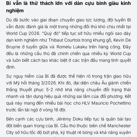
Bỉ vẫn là thử thách lớn với dàn cựu binh giàu kinh
nghiệm
Dù đã bước vào giai đoạn chuyển giao lực lượng, đội tuyển Bỉ
vẫn được đánh giá là một trong những đối thủ khó chịu nhất tại
World Cup 2026. “Quỷ đỏ” tiếp tục sở hữu nhiều ngôi sao dày
dạn kinh nghiệm như Thibaut Courtois trong khung gỗ, Kevin De
Bruyne ở tuyến giữa và Romelu Lukaku trên hàng công. Đây
đều là những cầu thủ đã chinh chiến qua nhiều kỳ World Cup
và luôn biết cách tạo khác biệt ở các trận đấu mang tính quyết
định.
Sự nguy hiểm của Bỉ đã được thể hiện rõ trong trận giao hữu
với Mỹ hồi tháng 3/2026. Khi đó, đại diện châu Âu giành chiến
thắng thuyết phục 5-2 nhờ khả năng chuyển đổi trạng thái
nhanh và tận dụng hiệu quả những sai lầm của đối phương. Kết
quả này mang đến nhiều bài học cho HLV Mauricio Pochettino
trước lần tái ngộ ở vòng 16 đội.
Bên cạnh các cựu binh, Jérémy Doku tiếp tục là quân bài tạo
đột biến quan trọng của Bỉ. Cầu thủ thuộc biên chế Manchester
City sở hữu tốc độ bứt phá, kỹ thuật rê bóng và khả năng xuyên