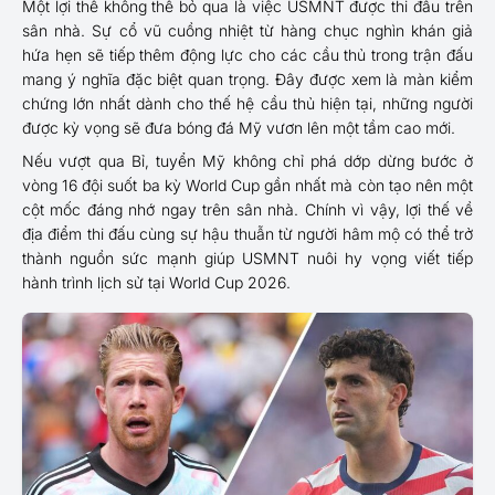
Một lợi thế không thể bỏ qua là việc USMNT được thi đấu trên
sân nhà. Sự cổ vũ cuồng nhiệt từ hàng chục nghìn khán giả
hứa hẹn sẽ tiếp thêm động lực cho các cầu thủ trong trận đấu
mang ý nghĩa đặc biệt quan trọng. Đây được xem là màn kiểm
chứng lớn nhất dành cho thế hệ cầu thủ hiện tại, những người
được kỳ vọng sẽ đưa bóng đá Mỹ vươn lên một tầm cao mới.
Nếu vượt qua Bỉ, tuyển Mỹ không chỉ phá dớp dừng bước ở
vòng 16 đội suốt ba kỳ World Cup gần nhất mà còn tạo nên một
cột mốc đáng nhớ ngay trên sân nhà. Chính vì vậy, lợi thế về
địa điểm thi đấu cùng sự hậu thuẫn từ người hâm mộ có thể trở
thành nguồn sức mạnh giúp USMNT nuôi hy vọng viết tiếp
hành trình lịch sử tại World Cup 2026.