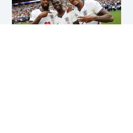
Tin Tức
Saka lập hat-trick, Anh giành hạng ba
World Cup 2026
Xem tất cả