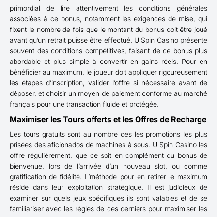
primordial de lire attentivement les conditions générales
associées à ce bonus, notamment les exigences de mise, qui
fixent le nombre de fois que le montant du bonus doit être joué
avant qu’un retrait puisse être effectué. U Spin Casino présente
souvent des conditions compétitives, faisant de ce bonus plus
abordable et plus simple à convertir en gains réels. Pour en
bénéficier au maximum, le joueur doit appliquer rigoureusement
les étapes d’inscription, valider l’offre si nécessaire avant de
déposer, et choisir un moyen de paiement conforme au marché
français pour une transaction fluide et protégée.
Maximiser les Tours offerts et les Offres de Recharge
Les tours gratuits sont au nombre des les promotions les plus
prisées des aficionados de machines à sous. U Spin Casino les
offre régulièrement, que ce soit en complément du bonus de
bienvenue, lors de l’arrivée d’un nouveau slot, ou comme
gratification de fidélité. L’méthode pour en retirer le maximum
réside dans leur exploitation stratégique. Il est judicieux de
examiner sur quels jeux spécifiques ils sont valables et de se
familiariser avec les règles de ces derniers pour maximiser les