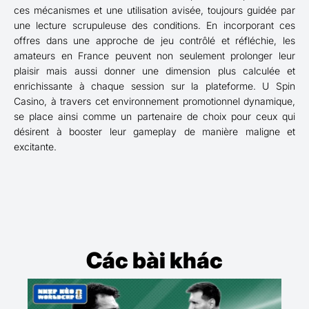
ces mécanismes et une utilisation avisée, toujours guidée par
une lecture scrupuleuse des conditions. En incorporant ces
offres dans une approche de jeu contrôlé et réfléchie, les
amateurs en France peuvent non seulement prolonger leur
plaisir mais aussi donner une dimension plus calculée et
enrichissante à chaque session sur la plateforme. U Spin
Casino, à travers cet environnement promotionnel dynamique,
se place ainsi comme un partenaire de choix pour ceux qui
désirent à booster leur gameplay de manière maligne et
excitante.
Các bài khác