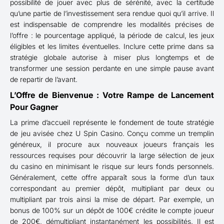
possibilité de jouer avec plus de sérénité, avec la certitude
qu’une partie de l’investissement sera rendue quoi qu’il arrive. Il
est indispensable de comprendre les modalités précises de
l’offre : le pourcentage appliqué, la période de calcul, les jeux
éligibles et les limites éventuelles. Inclure cette prime dans sa
stratégie globale autorise à miser plus longtemps et de
transformer une session perdante en une simple pause avant
de repartir de l’avant.
L’Offre de Bienvenue : Votre Rampe de Lancement
Pour Gagner
La prime d’accueil représente le fondement de toute stratégie
de jeu avisée chez U Spin Casino. Conçu comme un tremplin
généreux, il procure aux nouveaux joueurs français les
ressources requises pour découvrir la large sélection de jeux
du casino en minimisant le risque sur leurs fonds personnels.
Généralement, cette offre apparaît sous la forme d’un taux
correspondant au premier dépôt, multipliant par deux ou
multipliant par trois ainsi la mise de départ. Par exemple, un
bonus de 100% sur un dépôt de 100€ crédite le compte joueur
de 200€, démultipliant instantanément les possibilités. Il est