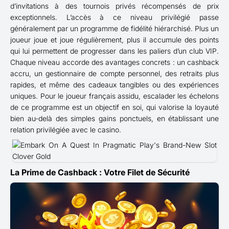
d’invitations à des tournois privés récompensés de prix
exceptionnels. L’accès à ce niveau privilégié passe
généralement par un programme de fidélité hiérarchisé. Plus un
joueur joue et joue régulièrement, plus il accumule des points
qui lui permettent de progresser dans les paliers d’un club VIP.
Chaque niveau accorde des avantages concrets : un cashback
accru, un gestionnaire de compte personnel, des retraits plus
rapides, et même des cadeaux tangibles ou des expériences
uniques. Pour le joueur français assidu, escalader les échelons
de ce programme est un objectif en soi, qui valorise la loyauté
bien au-delà des simples gains ponctuels, en établissant une
relation privilégiée avec le casino.
La Prime de Cashback : Votre Filet de Sécurité