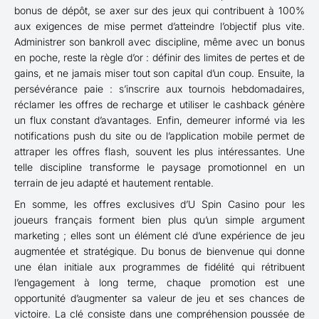
bonus de dépôt, se axer sur des jeux qui contribuent à 100%
aux exigences de mise permet d’atteindre l’objectif plus vite.
Administrer son bankroll avec discipline, même avec un bonus
en poche, reste la règle d’or : définir des limites de pertes et de
gains, et ne jamais miser tout son capital d’un coup. Ensuite, la
persévérance paie : s’inscrire aux tournois hebdomadaires,
réclamer les offres de recharge et utiliser le cashback génère
un flux constant d’avantages. Enfin, demeurer informé via les
notifications push du site ou de l’application mobile permet de
attraper les offres flash, souvent les plus intéressantes. Une
telle discipline transforme le paysage promotionnel en un
terrain de jeu adapté et hautement rentable.
En somme, les offres exclusives d’U Spin Casino pour les
joueurs français forment bien plus qu’un simple argument
marketing ; elles sont un élément clé d’une expérience de jeu
augmentée et stratégique. Du bonus de bienvenue qui donne
une élan initiale aux programmes de fidélité qui rétribuent
l’engagement à long terme, chaque promotion est une
opportunité d’augmenter sa valeur de jeu et ses chances de
victoire. La clé consiste dans une compréhension poussée de