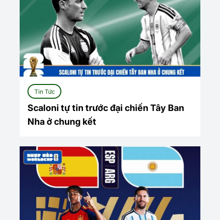
Tin Tức
Scaloni tự tin trước đại chiến Tây Ban
Nha ở chung kết