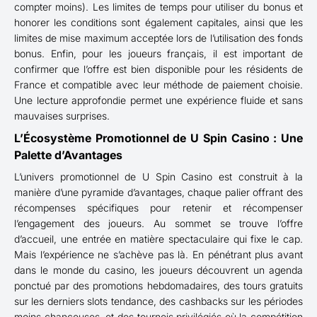
compter moins). Les limites de temps pour utiliser du bonus et
honorer les conditions sont également capitales, ainsi que les
limites de mise maximum acceptée lors de l’utilisation des fonds
bonus. Enfin, pour les joueurs français, il est important de
confirmer que l’offre est bien disponible pour les résidents de
France et compatible avec leur méthode de paiement choisie.
Une lecture approfondie permet une expérience fluide et sans
mauvaises surprises.
L’Écosystème Promotionnel de U Spin Casino : Une
Palette d’Avantages
L’univers promotionnel de U Spin Casino est construit à la
manière d’une pyramide d’avantages, chaque palier offrant des
récompenses spécifiques pour retenir et récompenser
l’engagement des joueurs. Au sommet se trouve l’offre
d’accueil, une entrée en matière spectaculaire qui fixe le cap.
Mais l’expérience ne s’achève pas là. En pénétrant plus avant
dans le monde du casino, les joueurs découvrent un agenda
ponctué par des promotions hebdomadaires, des tours gratuits
sur les derniers slots tendance, des cashbacks sur les périodes
moins chanceuses, et des tournois privilégiés où la compétition