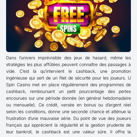
Dans l’univers imprévisible des jeux de hasard, même les
stratégies les plus affûtées peuvent connaître des passages à
vide. C’est là qu’intervient le cashback, une promotion
ingénieuse qui sert de un filet de sécurité pour les joueurs. U
Spin Casino met en place régulièrement des programmes de
cashback, remboursant un petit pourcentage des pertes
encourues sur une période donnée (en général hebdomadaire
ou mensuelle). Ce crédit, versée en bonus ou d’argent réel
selon les conditions, donne une seconde chance et atténue la
frustration d’une mauvaise série. Du point de vue des joueurs
français qui apprécient la régularité et la gestion prudente de
leur bankroll, le cashback est une valeur sûre. Il offre la