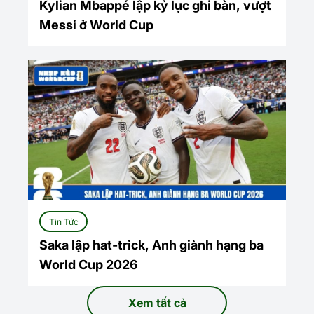
Kylian Mbappé lập kỷ lục ghi bàn, vượt
Messi ở World Cup
Tin Tức
Saka lập hat-trick, Anh giành hạng ba
World Cup 2026
Xem tất cả