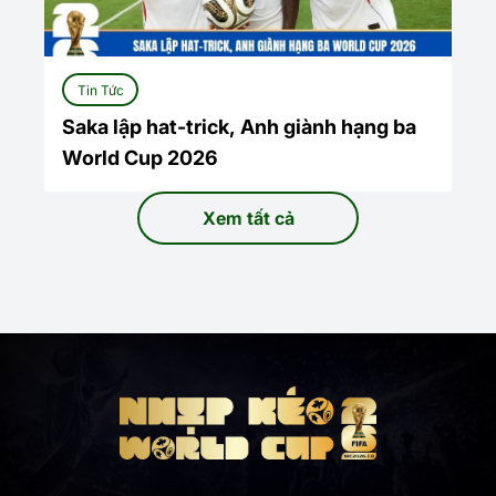
Tin Tức
Saka lập hat-trick, Anh giành hạng ba
World Cup 2026
Xem tất cả