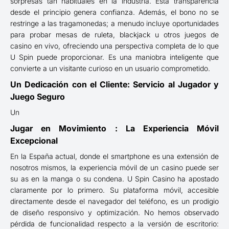
sorpresas tan habituales en la industria. Esta transparencia
desde el principio genera confianza. Además, el bono no se
restringe a las tragamonedas; a menudo incluye oportunidades
para probar mesas de ruleta, blackjack u otros juegos de
casino en vivo, ofreciendo una perspectiva completa de lo que
U Spin puede proporcionar. Es una maniobra inteligente que
convierte a un visitante curioso en un usuario comprometido.
Un Dedicación con el Cliente: Servicio al Jugador y
Juego Seguro
Un
Jugar en Movimiento : La Experiencia Móvil
Excepcional
En la España actual, donde el smartphone es una extensión de
nosotros mismos, la experiencia móvil de un casino puede ser
su as en la manga o su condena. U Spin Casino ha apostado
claramente por lo primero. Su plataforma móvil, accesible
directamente desde el navegador del teléfono, es un prodigio
de diseño responsivo y optimización. No hemos observado
pérdida de funcionalidad respecto a la versión de escritorio: