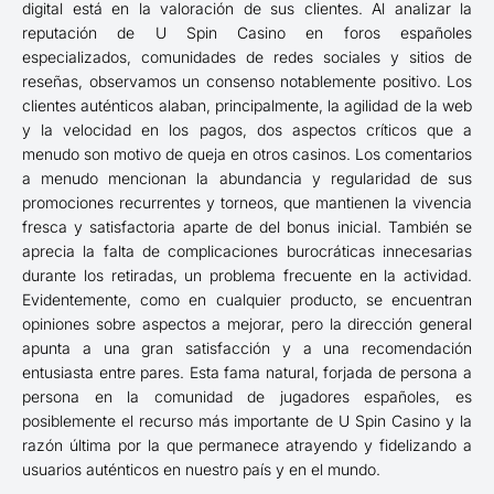
digital está en la valoración de sus clientes. Al analizar la
reputación de U Spin Casino en foros españoles
especializados, comunidades de redes sociales y sitios de
reseñas, observamos un consenso notablemente positivo. Los
clientes auténticos alaban, principalmente, la agilidad de la web
y la velocidad en los pagos, dos aspectos críticos que a
menudo son motivo de queja en otros casinos. Los comentarios
a menudo mencionan la abundancia y regularidad de sus
promociones recurrentes y torneos, que mantienen la vivencia
fresca y satisfactoria aparte de del bonus inicial. También se
aprecia la falta de complicaciones burocráticas innecesarias
durante los retiradas, un problema frecuente en la actividad.
Evidentemente, como en cualquier producto, se encuentran
opiniones sobre aspectos a mejorar, pero la dirección general
apunta a una gran satisfacción y a una recomendación
entusiasta entre pares. Esta fama natural, forjada de persona a
persona en la comunidad de jugadores españoles, es
posiblemente el recurso más importante de U Spin Casino y la
razón última por la que permanece atrayendo y fidelizando a
usuarios auténticos en nuestro país y en el mundo.