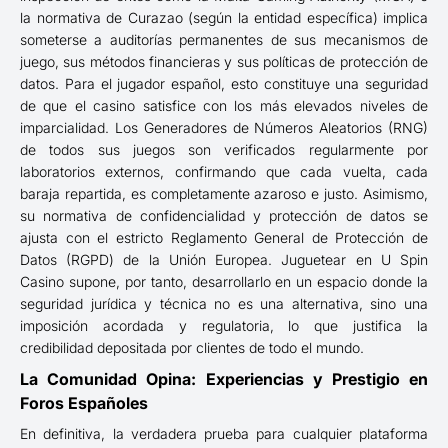
la normativa de Curazao (según la entidad específica) implica
someterse a auditorías permanentes de sus mecanismos de
juego, sus métodos financieras y sus políticas de protección de
datos. Para el jugador español, esto constituye una seguridad
de que el casino satisfice con los más elevados niveles de
imparcialidad. Los Generadores de Números Aleatorios (RNG)
de todos sus juegos son verificados regularmente por
laboratorios externos, confirmando que cada vuelta, cada
baraja repartida, es completamente azaroso e justo. Asimismo,
su normativa de confidencialidad y protección de datos se
ajusta con el estricto Reglamento General de Protección de
Datos (RGPD) de la Unión Europea. Juguetear en U Spin
Casino supone, por tanto, desarrollarlo en un espacio donde la
seguridad jurídica y técnica no es una alternativa, sino una
imposición acordada y regulatoria, lo que justifica la
credibilidad depositada por clientes de todo el mundo.
La Comunidad Opina: Experiencias y Prestigio en
Foros Españoles
En definitiva, la verdadera prueba para cualquier plataforma