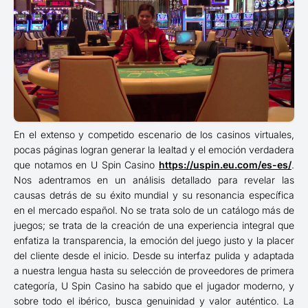
En el extenso y competido escenario de los casinos virtuales,
pocas páginas logran generar la lealtad y el emoción verdadera
que notamos en U Spin Casino
https://uspin.eu.com/es-es/
.
Nos adentramos en un análisis detallado para revelar las
causas detrás de su éxito mundial y su resonancia específica
en el mercado español. No se trata solo de un catálogo más de
juegos; se trata de la creación de una experiencia integral que
enfatiza la transparencia, la emoción del juego justo y la placer
del cliente desde el inicio. Desde su interfaz pulida y adaptada
a nuestra lengua hasta su selección de proveedores de primera
categoría, U Spin Casino ha sabido que el jugador moderno, y
sobre todo el ibérico, busca genuinidad y valor auténtico. La