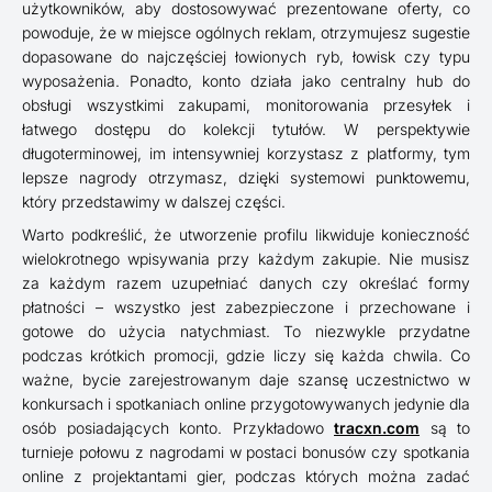
użytkowników, aby dostosowywać prezentowane oferty, co
powoduje, że w miejsce ogólnych reklam, otrzymujesz sugestie
dopasowane do najczęściej łowionych ryb, łowisk czy typu
wyposażenia. Ponadto, konto działa jako centralny hub do
obsługi wszystkimi zakupami, monitorowania przesyłek i
łatwego dostępu do kolekcji tytułów. W perspektywie
długoterminowej, im intensywniej korzystasz z platformy, tym
lepsze nagrody otrzymasz, dzięki systemowi punktowemu,
który przedstawimy w dalszej części.
Warto podkreślić, że utworzenie profilu likwiduje konieczność
wielokrotnego wpisywania przy każdym zakupie. Nie musisz
za każdym razem uzupełniać danych czy określać formy
płatności – wszystko jest zabezpieczone i przechowane i
gotowe do użycia natychmiast. To niezwykle przydatne
podczas krótkich promocji, gdzie liczy się każda chwila. Co
ważne, bycie zarejestrowanym daje szansę uczestnictwo w
konkursach i spotkaniach online przygotowywanych jedynie dla
osób posiadających konto. Przykładowo
tracxn.com
są to
turnieje połowu z nagrodami w postaci bonusów czy spotkania
online z projektantami gier, podczas których można zadać