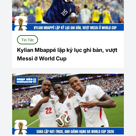
Tin Tức
Kylian Mbappé lập kỷ lục ghi bàn, vượt
Messi ở World Cup