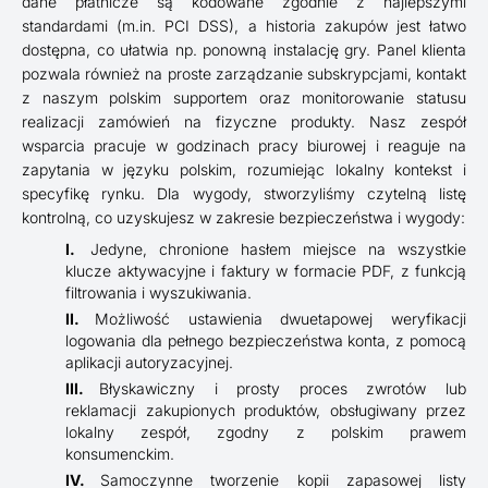
dane płatnicze są kodowane zgodnie z najlepszymi
standardami (m.in. PCI DSS), a historia zakupów jest łatwo
dostępna, co ułatwia np. ponowną instalację gry. Panel klienta
pozwala również na proste zarządzanie subskrypcjami, kontakt
z naszym polskim supportem oraz monitorowanie statusu
realizacji zamówień na fizyczne produkty. Nasz zespół
wsparcia pracuje w godzinach pracy biurowej i reaguje na
zapytania w języku polskim, rozumiejąc lokalny kontekst i
specyfikę rynku. Dla wygody, stworzyliśmy czytelną listę
kontrolną, co uzyskujesz w zakresie bezpieczeństwa i wygody:
Jedyne, chronione hasłem miejsce na wszystkie
klucze aktywacyjne i faktury w formacie PDF, z funkcją
filtrowania i wyszukiwania.
Możliwość ustawienia dwuetapowej weryfikacji
logowania dla pełnego bezpieczeństwa konta, z pomocą
aplikacji autoryzacyjnej.
Błyskawiczny i prosty proces zwrotów lub
reklamacji zakupionych produktów, obsługiwany przez
lokalny zespół, zgodny z polskim prawem
konsumenckim.
Samoczynne tworzenie kopii zapasowej listy