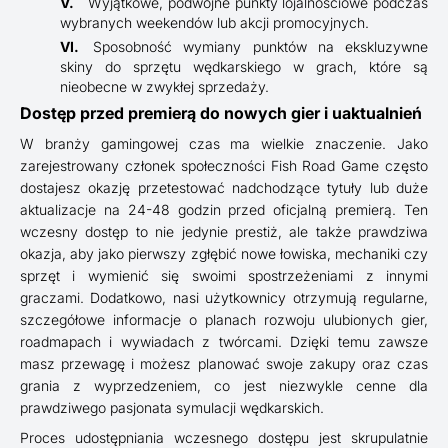
Wyjątkowe, podwójne punkty lojalnościowe podczas
wybranych weekendów lub akcji promocyjnych.
Sposobność wymiany punktów na ekskluzywne
skiny do sprzętu wędkarskiego w grach, które są
nieobecne w zwykłej sprzedaży.
Dostęp przed premierą do nowych gier i uaktualnień
W branży gamingowej czas ma wielkie znaczenie. Jako
zarejestrowany członek społeczności Fish Road Game często
dostajesz okazję przetestować nadchodzące tytuły lub duże
aktualizacje na 24-48 godzin przed oficjalną premierą. Ten
wczesny dostęp to nie jedynie prestiż, ale także prawdziwa
okazja, aby jako pierwszy zgłębić nowe łowiska, mechaniki czy
sprzęt i wymienić się swoimi spostrzeżeniami z innymi
graczami. Dodatkowo, nasi użytkownicy otrzymują regularne,
szczegółowe informacje o planach rozwoju ulubionych gier,
roadmapach i wywiadach z twórcami. Dzięki temu zawsze
masz przewagę i możesz planować swoje zakupy oraz czas
grania z wyprzedzeniem, co jest niezwykle cenne dla
prawdziwego pasjonata symulacji wędkarskich.
Proces udostępniania wczesnego dostępu jest skrupulatnie