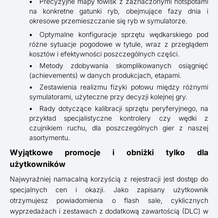
Precyzyjne mapy łowisk z zaznaczonymi hotspotami
na konkretne gatunki ryb, obejmujące fazy dnia i
okresowe przemieszczanie się ryb w symulatorze.
Optymalne konfiguracje sprzętu wędkarskiego pod
różne sytuacje pogodowe w tytule, wraz z przeglądem
kosztów i efektywności poszczególnych części.
Metody zdobywania skomplikowanych osiągnięć
(achievements) w danych produkcjach, etapami.
Zestawienia realizmu fizyki połowu między różnymi
symulatorami, użyteczne przy decyzji kolejnej gry.
Rady dotyczące kalibracji sprzętu peryferyjnego, na
przykład specjalistyczne kontrolery czy wędki z
czujnikiem ruchu, dla poszczególnych gier z naszej
asortymentu.
Wyjątkowe promocje i obniżki tylko dla
użytkowników
Najwyraźniej namacalną korzyścią z rejestracji jest dostęp do
specjalnych cen i okazji. Jako zapisany użytkownik
otrzymujesz powiadomienia o flash sale, cyklicznych
wyprzedażach i zestawach z dodatkową zawartością (DLC) w