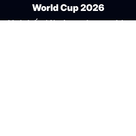
World Cup 2026
Nơi thế giới cùng chung nhịp
đập bóng đá.
Fan Zone
Theo nhịp kèo World
Cup
Media
Bảng xếp hạng
Đội tuyển
Tin tức