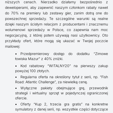
niższych cenach. Nierzadko działamy bezpośrednio z
deweloperami, aby zapewnić naszym członkom rabaty nawet
do 70% na premiery lub zestawy gier, zanim dotrą one do
powszechnej sprzedaży. Te szczególne warunki są realne
dzięki naszym ścisłym relacjom z producentami i znacznemu
wolumenowi sprzedaży w Polsce, co zapewnia nam moc
negocjacyjną, z której potem używają nasi użytkownicy. Oto
przykłady ofert, które mogą się ukazać w Twojej poczcie
mailowej:
Przedpremierowy dostęp do dodatku “Zimowe
łowiska Mazur” z 40% zniżki.
Kod rabatowy “WITALNY20” na pierwszy zakup
powyżej 100 złotych.
Regularna oferta na określony tytuł z serii, np. “Fish
Road: Atlantic Challenge”, za niewielką cenę.
Wyłączne pakiety obejmujące grę, przewodnik
strategii i wirtualny sprzęt w pojedynczej ograniczonej
ofercie.
Oferty “Kup 2, trzecia gra gratis” na konkretne
symulatory z danej serii, np. wszystkie części dotyczące