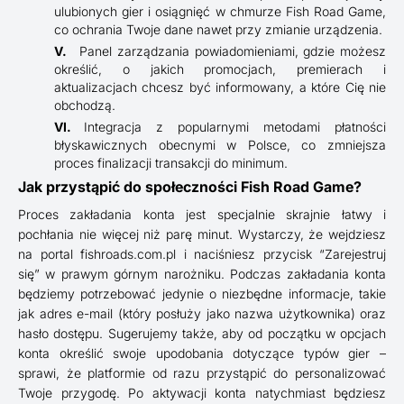
ulubionych gier i osiągnięć w chmurze Fish Road Game,
co ochrania Twoje dane nawet przy zmianie urządzenia.
Panel zarządzania powiadomieniami, gdzie możesz
określić, o jakich promocjach, premierach i
aktualizacjach chcesz być informowany, a które Cię nie
obchodzą.
Integracja z popularnymi metodami płatności
błyskawicznych obecnymi w Polsce, co zmniejsza
proces finalizacji transakcji do minimum.
Jak przystąpić do społeczności Fish Road Game?
Proces zakładania konta jest specjalnie skrajnie łatwy i
pochłania nie więcej niż parę minut. Wystarczy, że wejdziesz
na portal fishroads.com.pl i naciśniesz przycisk “Zarejestruj
się” w prawym górnym narożniku. Podczas zakładania konta
będziemy potrzebować jedynie o niezbędne informacje, takie
jak adres e-mail (który posłuży jako nazwa użytkownika) oraz
hasło dostępu. Sugerujemy także, aby od początku w opcjach
konta określić swoje upodobania dotyczące typów gier –
sprawi, że platformie od razu przystąpić do personalizować
Twoje przygodę. Po aktywacji konta natychmiast będziesz