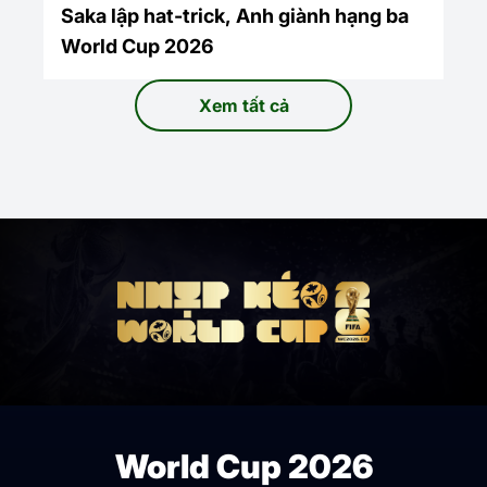
Saka lập hat-trick, Anh giành hạng ba
World Cup 2026
Xem tất cả
World Cup 2026