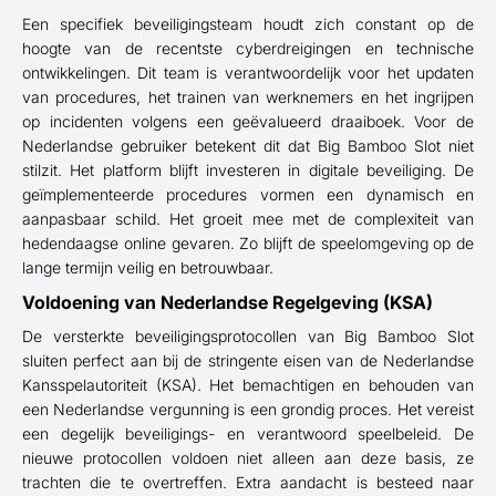
Een specifiek beveiligingsteam houdt zich constant op de
hoogte van de recentste cyberdreigingen en technische
ontwikkelingen. Dit team is verantwoordelijk voor het updaten
van procedures, het trainen van werknemers en het ingrijpen
op incidenten volgens een geëvalueerd draaiboek. Voor de
Nederlandse gebruiker betekent dit dat Big Bamboo Slot niet
stilzit. Het platform blijft investeren in digitale beveiliging. De
geïmplementeerde procedures vormen een dynamisch en
aanpasbaar schild. Het groeit mee met de complexiteit van
hedendaagse online gevaren. Zo blijft de speelomgeving op de
lange termijn veilig en betrouwbaar.
Voldoening van Nederlandse Regelgeving (KSA)
De versterkte beveiligingsprotocollen van Big Bamboo Slot
sluiten perfect aan bij de stringente eisen van de Nederlandse
Kansspelautoriteit (KSA). Het bemachtigen en behouden van
een Nederlandse vergunning is een grondig proces. Het vereist
een degelijk beveiligings- en verantwoord speelbeleid. De
nieuwe protocollen voldoen niet alleen aan deze basis, ze
trachten die te overtreffen. Extra aandacht is besteed naar