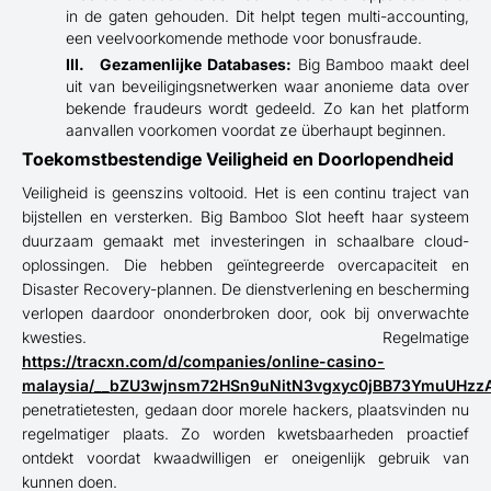
in de gaten gehouden. Dit helpt tegen multi-accounting,
een veelvoorkomende methode voor bonusfraude.
Gezamenlijke Databases:
Big Bamboo maakt deel
uit van beveiligingsnetwerken waar anonieme data over
bekende fraudeurs wordt gedeeld. Zo kan het platform
aanvallen voorkomen voordat ze überhaupt beginnen.
Toekomstbestendige Veiligheid en Doorlopendheid
Veiligheid is geenszins voltooid. Het is een continu traject van
bijstellen en versterken. Big Bamboo Slot heeft haar systeem
duurzaam gemaakt met investeringen in schaalbare cloud-
oplossingen. Die hebben geïntegreerde overcapaciteit en
Disaster Recovery-plannen. De dienstverlening en bescherming
verlopen daardoor ononderbroken door, ook bij onverwachte
kwesties. Regelmatige
https://tracxn.com/d/companies/online-casino-
malaysia/__bZU3wjnsm72HSn9uNitN3vgxyc0jBB73YmuUHzz
penetratietesten, gedaan door morele hackers, plaatsvinden nu
regelmatiger plaats. Zo worden kwetsbaarheden proactief
ontdekt voordat kwaadwilligen er oneigenlijk gebruik van
kunnen doen.