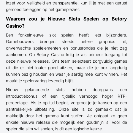
inzet voor veiligheid en transparantie, kun jij je met een gerust
gemoed toeleggen op het gameplezier.
Waarom zou je Nieuwe Slots Spelen op Betory
Casino?
Een fonkelnieuwe slot spelen heeft iets bijzonders.
Gamebouwers brengen steeds betere graphics uit,
onverwachte spelelementen en bonusrondes die je niet zag
aankomen. Op Betory Casino krijg je als primeur toegang tot
deze nieuwe releases. Ons team selecteert zorgvuldig games
uit die er niet louter goed uitzien, maar die je ook langdurig
kunnen bezig houden en waar je aardig mee kunt winnen. Het
maakt je spelervaring levendig blijft.
Nieuw gelanceerde slots hebben doorgaans een
introductiebonus of een tijdelijk verhoogd hoger RTP-
percentage. Als je op tijd begint, vergroot je je kansen op een
aantrekkelijke uitbetaling. Onze site is zo gemaakt dat je
makkelijk door het gamma kunt surfen. Je ontgaat zo geen
enkele nieuwe release die mogelijk een goudmijn is. Voor de
speler die slim wil spelen, is dit een logische keuze.