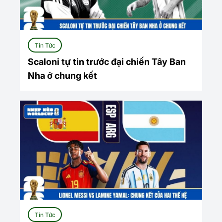
Tin Tức
Scaloni tự tin trước đại chiến Tây Ban
Nha ở chung kết
Tin Tức