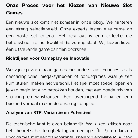
Onze Proces voor het Kiezen van Nieuwe Slot
Games
Een nieuwe slot komt niet zomaar in onze lobby. We hanteren
een streng selectiebeleid. Onze experts testen elke game op
een vaste set criteria. Het resultaat is een collectie die
betrouwbaar is, met kwaliteit die voorop staat. Wij kiezen liever
één uitstekende game dan tien doorsnee.
Richtlijnen voor Gameplay en Innovatie
We zijn op zoek naar games die anders zijn. Functies zoals
cascading wins, mega-symbolen of bonusgames waar je zelf
kunt sturen, maken het verschil. Het spel moet soepel lopen en
je van begin tot eind betrokken houden, met een goede mix van
spanning en winstkansen. Een overtuigend thema en een
boeiend verhaal maken de ervaring compleet.
Analyse van RTP, Variantie en Potentieel
De technische kant is even belangrijk. We kijken kritisch naar
het theoretische terugbetalingspercentage (RTP) en kiezen
voor games met een transparante, speler-vriendelijke RTP. Ook