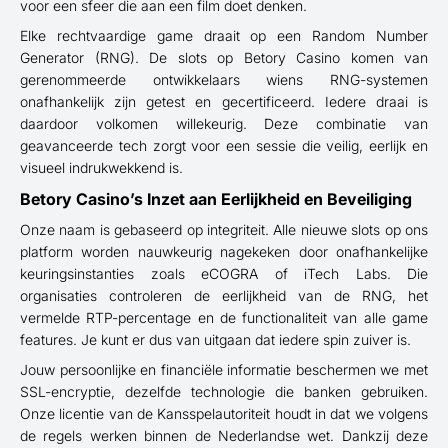
voor een sfeer die aan een film doet denken.
Elke rechtvaardige game draait op een Random Number
Generator (RNG). De slots op Betory Casino komen van
gerenommeerde ontwikkelaars wiens RNG-systemen
onafhankelijk zijn getest en gecertificeerd. Iedere draai is
daardoor volkomen willekeurig. Deze combinatie van
geavanceerde tech zorgt voor een sessie die veilig, eerlijk en
visueel indrukwekkend is.
Betory Casino’s Inzet aan Eerlijkheid en Beveiliging
Onze naam is gebaseerd op integriteit. Alle nieuwe slots op ons
platform worden nauwkeurig nagekeken door onafhankelijke
keuringsinstanties zoals eCOGRA of iTech Labs. Die
organisaties controleren de eerlijkheid van de RNG, het
vermelde RTP-percentage en de functionaliteit van alle game
features. Je kunt er dus van uitgaan dat iedere spin zuiver is.
Jouw persoonlijke en financiële informatie beschermen we met
SSL-encryptie, dezelfde technologie die banken gebruiken.
Onze licentie van de Kansspelautoriteit houdt in dat we volgens
de regels werken binnen de Nederlandse wet. Dankzij deze