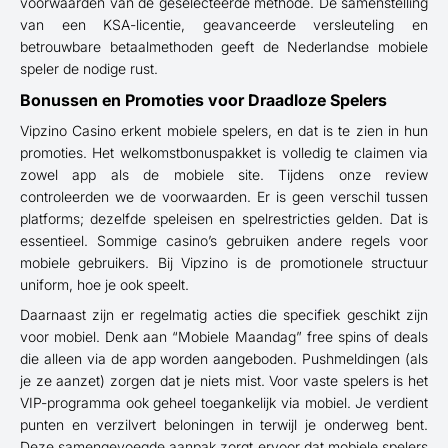
voorwaarden van de geselecteerde methode. De samenstelling
van een KSA-licentie, geavanceerde versleuteling en
betrouwbare betaalmethoden geeft de Nederlandse mobiele
speler de nodige rust.
Bonussen en Promoties voor Draadloze Spelers
Vipzino Casino erkent mobiele spelers, en dat is te zien in hun
promoties. Het welkomstbonuspakket is volledig te claimen via
zowel app als de mobiele site. Tijdens onze review
controleerden we de voorwaarden. Er is geen verschil tussen
platforms; dezelfde speleisen en spelrestricties gelden. Dat is
essentieel. Sommige casino’s gebruiken andere regels voor
mobiele gebruikers. Bij Vipzino is de promotionele structuur
uniform, hoe je ook speelt.
Daarnaast zijn er regelmatig acties die specifiek geschikt zijn
voor mobiel. Denk aan “Mobiele Maandag” free spins of deals
die alleen via de app worden aangeboden. Pushmeldingen (als
je ze aanzet) zorgen dat je niets mist. Voor vaste spelers is het
VIP-programma ook geheel toegankelijk via mobiel. Je verdient
punten en verzilvert beloningen in terwijl je onderweg bent.
Deze samengevoegde aanpak zorgt ervoor dat mobiele spelers