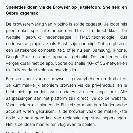
Spelletjes doen via de Browser op je telefoon: Snelheid en
Gebruiksgemak
De browserervaring van Vipzino is solide opgezet. Je loopt mis
geen enkel spel; alle honderden titels zijn direct klaar. De
website gebruikt hedendaagse HTML5-technologie, dus
ouderwetse plugins zoals Flash zijn onnodig. Dat zorgt voor
een uitstekende compatibiliteit, of je nu een Samsung, iPhone,
Google Pixel of ander apparaat gebruikt. De snelheden zijn
vergelijkbaar met de app, vooral op snelle 4G- of 5G-netwerken
die in Nederland volop aanwezig zijn.
Een sterk punt van de browser is privacybeheer en flexibiliteit.
Je kunt makkelijk anoniem browsen via de privémodus, en je
bent niet gebonden van updates via een app-store. Alle
aanpassingen aan het platform zijn direct live op de website.
Voor spelers die binnen de EU reizen maar hun Nederlandse
account willen gebruiken, is de browser vaak de makkelijkste
optie. Je hebt geen last van regionale app-store beperkingen.
Het is de ideale manier om vlug even te spelen.