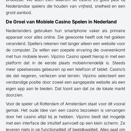
Nederlandse spelers die houden van vrijheid, snelheid en een
groot aanbod.
De Groei van Mobiele Casino Spelen in Nederland
Nederlanders gebruiken hun smartphone vaker als primaire
apparaat voor alles online. Die gewoonte heeft ook het gokken
veranderd. Spellers rekenen niet langer alleen een website voor
de computer. Ze willen een soepele ervaring die overeenkomt
met hun mobiele leven. Vipzino Casino speelt hierop in met een
platform dat in de eerste plaats mobielvriendelijk is. Steeds
meer speelsessies gebeuren op een telefoon of tablet. Casino’s
die dat negeren, verliezen snel terrein. Vipzino selecteert een
verstandige positie door zowel een aangepaste website als een
eigen app aan te bieden. Dat toont aan dat ze de lokale markt
doorzien.
Voor de speler uit Rotterdam of Amsterdam staat voor dit vooral
gemak. Het oude idee van een casino bezoeken is vervangen
door het casino altijd bij je hebben. Vipzino biedt dat mogelijk
met een interface die intuïtief aanvoelt op een klein scherm. Ze
leveren niets in op functionaliteit of beeldkwaliteit. Alles gaat om