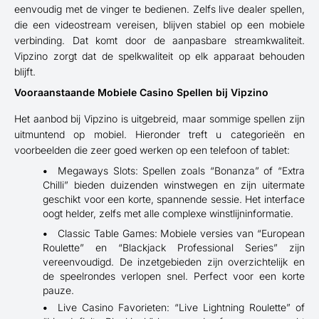
eenvoudig met de vinger te bedienen. Zelfs live dealer spellen,
die een videostream vereisen, blijven stabiel op een mobiele
verbinding. Dat komt door de aanpasbare streamkwaliteit.
Vipzino zorgt dat de spelkwaliteit op elk apparaat behouden
blijft.
Vooraanstaande Mobiele Casino Spellen bij Vipzino
Het aanbod bij Vipzino is uitgebreid, maar sommige spellen zijn
uitmuntend op mobiel. Hieronder treft u categorieën en
voorbeelden die zeer goed werken op een telefoon of tablet:
Megaways Slots: Spellen zoals “Bonanza” of “Extra
Chilli” bieden duizenden winstwegen en zijn uitermate
geschikt voor een korte, spannende sessie. Het interface
oogt helder, zelfs met alle complexe winstlijninformatie.
Classic Table Games: Mobiele versies van “European
Roulette” en “Blackjack Professional Series” zijn
vereenvoudigd. De inzetgebieden zijn overzichtelijk en
de speelrondes verlopen snel. Perfect voor een korte
pauze.
Live Casino Favorieten: “Live Lightning Roulette” of