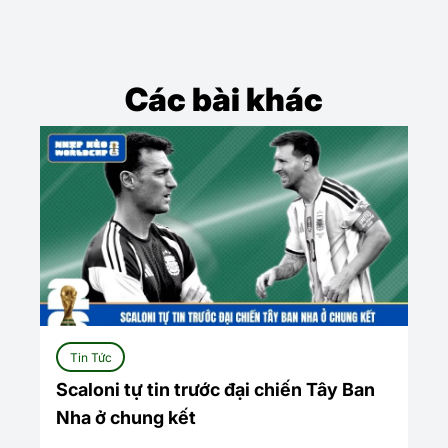
Các bài khác
Tin Tức
Scaloni tự tin trước đại chiến Tây Ban
Nha ở chung kết