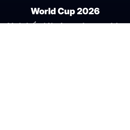
World Cup 2026
Nơi thế giới cùng chung nhịp
đập bóng đá.
Fan Zone
Theo nhịp kèo World
Cup
Media
Bảng xếp hạng
Đội tuyển
Tin tức