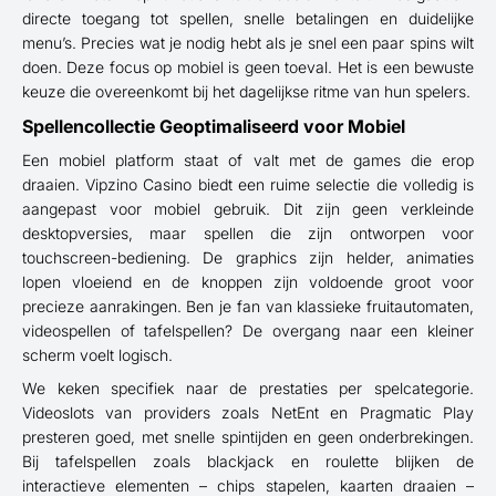
directe toegang tot spellen, snelle betalingen en duidelijke
menu’s. Precies wat je nodig hebt als je snel een paar spins wilt
doen. Deze focus op mobiel is geen toeval. Het is een bewuste
keuze die overeenkomt bij het dagelijkse ritme van hun spelers.
Spellencollectie Geoptimaliseerd voor Mobiel
Een mobiel platform staat of valt met de games die erop
draaien. Vipzino Casino biedt een ruime selectie die volledig is
aangepast voor mobiel gebruik. Dit zijn geen verkleinde
desktopversies, maar spellen die zijn ontworpen voor
touchscreen-bediening. De graphics zijn helder, animaties
lopen vloeiend en de knoppen zijn voldoende groot voor
precieze aanrakingen. Ben je fan van klassieke fruitautomaten,
videospellen of tafelspellen? De overgang naar een kleiner
scherm voelt logisch.
We keken specifiek naar de prestaties per spelcategorie.
Videoslots van providers zoals NetEnt en Pragmatic Play
presteren goed, met snelle spintijden en geen onderbrekingen.
Bij tafelspellen zoals blackjack en roulette blijken de
interactieve elementen – chips stapelen, kaarten draaien –