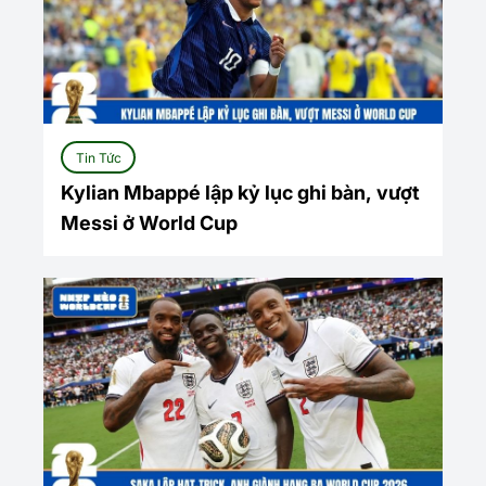
Tin Tức
Kylian Mbappé lập kỷ lục ghi bàn, vượt
Messi ở World Cup