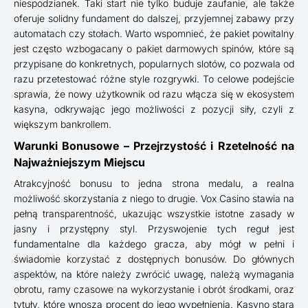
niespodzianek. Taki start nie tylko buduje zaufanie, ale także
oferuje solidny fundament do dalszej, przyjemnej zabawy przy
automatach czy stołach. Warto wspomnieć, że pakiet powitalny
jest często wzbogacany o pakiet darmowych spinów, które są
przypisane do konkretnych, popularnych slotów, co pozwala od
razu przetestować różne style rozgrywki. To celowe podejście
sprawia, że nowy użytkownik od razu włącza się w ekosystem
kasyna, odkrywając jego możliwości z pozycji siły, czyli z
większym bankrollem.
Warunki Bonusowe – Przejrzystość i Rzetelność na
Najważniejszym Miejscu
Atrakcyjność bonusu to jedna strona medalu, a realna
możliwość skorzystania z niego to drugie. Vox Casino stawia na
pełną transparentność, ukazując wszystkie istotne zasady w
jasny i przystępny styl. Przyswojenie tych reguł jest
fundamentalne dla każdego gracza, aby mógł w pełni i
świadomie korzystać z dostępnych bonusów. Do głównych
aspektów, na które należy zwrócić uwagę, należą wymagania
obrotu, ramy czasowe na wykorzystanie i obrót środkami, oraz
tytuły, które wnoszą procent do jego wypełnienia. Kasyno stara