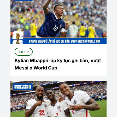
Tin Tức
Kylian Mbappé lập kỷ lục ghi bàn, vượt
Messi ở World Cup