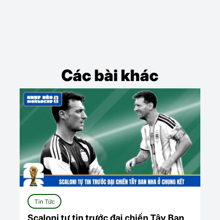
Các bài khác
Tin Tức
Scaloni tự tin trước đại chiến Tây Ban