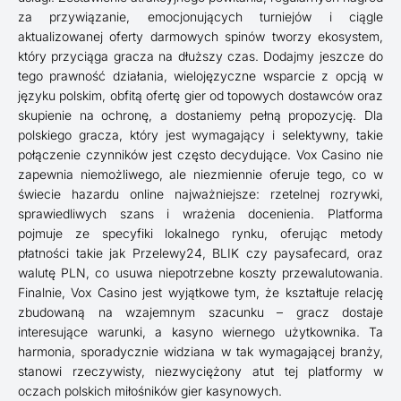
za przywiązanie, emocjonujących turniejów i ciągle
aktualizowanej oferty darmowych spinów tworzy ekosystem,
który przyciąga gracza na dłuższy czas. Dodajmy jeszcze do
tego prawność działania, wielojęzyczne wsparcie z opcją w
języku polskim, obfitą ofertę gier od topowych dostawców oraz
skupienie na ochronę, a dostaniemy pełną propozycję. Dla
polskiego gracza, który jest wymagający i selektywny, takie
połączenie czynników jest często decydujące. Vox Casino nie
zapewnia niemożliwego, ale niezmiennie oferuje tego, co w
świecie hazardu online najważniejsze: rzetelnej rozrywki,
sprawiedliwych szans i wrażenia docenienia. Platforma
pojmuje ze specyfiki lokalnego rynku, oferując metody
płatności takie jak Przelewy24, BLIK czy paysafecard, oraz
walutę PLN, co usuwa niepotrzebne koszty przewalutowania.
Finalnie, Vox Casino jest wyjątkowe tym, że kształtuje relację
zbudowaną na wzajemnym szacunku – gracz dostaje
interesujące warunki, a kasyno wiernego użytkownika. Ta
harmonia, sporadycznie widziana w tak wymagającej branży,
stanowi rzeczywisty, niezwyciężony atut tej platformy w
oczach polskich miłośników gier kasynowych.