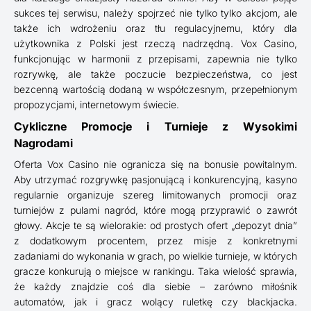
sukces tej serwisu, należy spojrzeć nie tylko tylko akcjom, ale
także ich wdrożeniu oraz tłu regulacyjnemu, który dla
użytkownika z Polski jest rzeczą nadrzędną. Vox Casino,
funkcjonując w harmonii z przepisami, zapewnia nie tylko
rozrywkę, ale także poczucie bezpieczeństwa, co jest
bezcenną wartością dodaną w współczesnym, przepełnionym
propozycjami, internetowym świecie.
Cykliczne Promocje i Turnieje z Wysokimi
Nagrodami
Oferta Vox Casino nie ogranicza się na bonusie powitalnym.
Aby utrzymać rozgrywkę pasjonującą i konkurencyjną, kasyno
regularnie organizuje szereg limitowanych promocji oraz
turniejów z pulami nagród, które mogą przyprawić o zawrót
głowy. Akcje te są wielorakie: od prostych ofert „depozyt dnia”
z dodatkowym procentem, przez misje z konkretnymi
zadaniami do wykonania w grach, po wielkie turnieje, w których
gracze konkurują o miejsce w rankingu. Taka wielość sprawia,
że każdy znajdzie coś dla siebie – zarówno miłośnik
automatów, jak i gracz wolący ruletkę czy blackjacka.