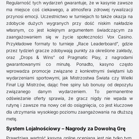
Regularność tych wydarzeń gwarantuje, że w kasynie zawsze
ma miejsce coś ciekawego, a atmosfera zdrowej rywalizacji
przynosi emocji. Uczestnictwo w turniejach to także okazja na
zdobycie dużych wygranych przy dość niskim nakładzie
własnym, co jest kolejnym argumentem świadczącym za
zaangażowaniem się w życie społeczności Vox Casino.
Przykładowe formaty to turnieje „Race Leaderboard”, gdzie
przez tydzień gracze zdobywają punkty za określone zakłady,
oraz „Drops & Wins” od Pragmatic Play, z nagrodami
gwarantowanymi co minutę. Ponadto, kasyno często
wprowadza promocje związane z konkretnymi świętami lub
wydarzeniami sportowymi, jak Mistrzostwa Świata czy Wielki
Finał Ligi Mistrzów, dając free spiny lub bonusy od depozytu
związanego danym wydarzeniem. To permanentne
odświeżanie oferty sprawia, że gracz nigdy nie wpada w
rutynę i zawsze ma nowy cel do osiągnięcia, co jest kluczowe
dla utrzymania wysokiego poziomu zaangażowania na dłuższą
metę.
System Lojalnościowy – Nagrody za Dowolną Grę
Prawdziwa wartość kasyna online oceniana jest nie tylko tym,