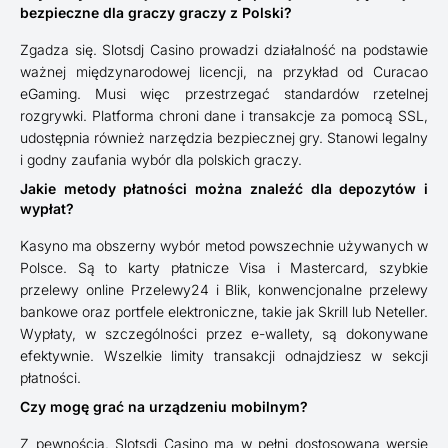
bezpieczne dla graczy graczy z Polski?
Zgadza się. Slotsdj Casino prowadzi działalność na podstawie
ważnej międzynarodowej licencji, na przykład od Curacao
eGaming. Musi więc przestrzegać standardów rzetelnej
rozgrywki. Platforma chroni dane i transakcje za pomocą SSL,
udostępnia również narzędzia bezpiecznej gry. Stanowi legalny
i godny zaufania wybór dla polskich graczy.
Jakie metody płatności można znaleźć dla depozytów i
wypłat?
Kasyno ma obszerny wybór metod powszechnie używanych w
Polsce. Są to karty płatnicze Visa i Mastercard, szybkie
przelewy online Przelewy24 i Blik, konwencjonalne przelewy
bankowe oraz portfele elektroniczne, takie jak Skrill lub Neteller.
Wypłaty, w szczególności przez e-wallety, są dokonywane
efektywnie. Wszelkie limity transakcji odnajdziesz w sekcji
płatności.
Czy mogę grać na urządzeniu mobilnym?
Z pewnością. Slotsdj Casino ma w pełni dostosowaną wersję