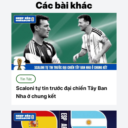
Các bài khác
Tin Tức
Scaloni tự tin trước đại chiến Tây Ban
Nha ở chung kết