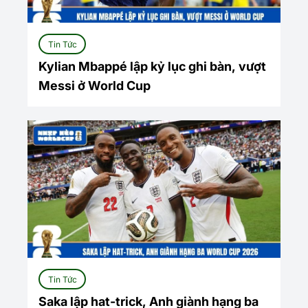
Tin Tức
Kylian Mbappé lập kỷ lục ghi bàn, vượt
Messi ở World Cup
Tin Tức
Saka lập hat-trick, Anh giành hạng ba