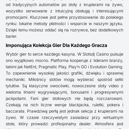
od tradycyjnych automatów po stoły z krupierami na żywo,
wszystko serwowane z intuicyjną obsługą i interesującymi
promocjami. Kluczowe jest pełne przystosowanie do polskiego
rynku: lokalne metody płatności i wsparcie w naszym języku.
Dzięki temu możesz oddać się na rozrywce, bez dodatkowych
barier.
Imponująca Kolekcja Gier Dla Każdego Gracza
Wybór gier to serce każdego kasyna. W Slotsdj Casino pulsuje
ono wyjątkowo mocno. Platforma kooperuje z liderami branży,
takimi jak NetEnt, Pragmatic Play, Play’n GO i Evolution Gaming.
To zapewnienie wysokiej jakości grafiki, dźwięku i sprawnej
mechaniki. Miłośnicy slotów mogą wybierać spośród setki
tytułów. Są klasyczne owocówki, nowoczesne sloty video z
wieloma liniami wygrywającymi, bonusami i progresywnymi
jackpotami. Fani gier stołowych nie będą rozczarowani.
Czekają na nich liczne wersje blackjacka, ruletki, pokera i
baccarata. Prawdziwą perłą jest jednak sekcja z krupierami na
żywo. W czasie rzeczywistym zasiadasz przy wirtualnym
stole, który prowadzi profesjonalny dealer. Atmosfera jest