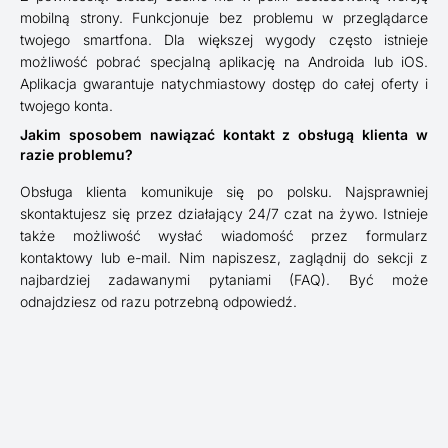
mobilną strony. Funkcjonuje bez problemu w przeglądarce
twojego smartfona. Dla większej wygody często istnieje
możliwość pobrać specjalną aplikację na Androida lub iOS.
Aplikacja gwarantuje natychmiastowy dostęp do całej oferty i
twojego konta.
Jakim sposobem nawiązać kontakt z obsługą klienta w
razie problemu?
Obsługa klienta komunikuje się po polsku. Najsprawniej
skontaktujesz się przez działający 24/7 czat na żywo. Istnieje
także możliwość wysłać wiadomość przez formularz
kontaktowy lub e-mail. Nim napiszesz, zaglądnij do sekcji z
najbardziej zadawanymi pytaniami (FAQ). Być może
odnajdziesz od razu potrzebną odpowiedź.