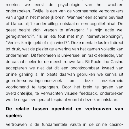
moeten we eerst de psychologie van het wachten
onderzoeken. Twijfel is een van de voornaamste veroorzakers
van angst in het menselijk brein. Wanneer een scherm bevriest
of blanco blijft zonder uitleg, ontstaat er een cognitief hiaat. De
geest begint zich vragen te afvragen: “Is mijn actie wel
geregistreerd?”, “Is er iets fout met mijn internetverbinding?”,
“Verlies ik mijn geld of mijn winst?”. Deze mentale lus leidt direct
tot druk, wat de plezierige ervaring van het gamen volledig kan
ondermijnen. Dit fenomeen is universeel en raakt eenieder, van
de casual speler tot de meest trouwe fan. Bij Roulettino Casino
accepteren we niet dat dit een onontkoombaar kwaad van
online gaming is. In plaats daarvan gebruiken we kennis uit
gebruikerservaringsonderzoek om deze onzekerheid
voorkomend te tegengaan. Door het brein te geven van
overzichtelijke, te verwachten visuele feedback, onderbreken
we de negatieve gedachtespiraal voordat deze kan ontstaan.
De relatie tussen openheid en vertrouwen van
spelers
Vertrouwen is de fundamentele valuta in de online casino-