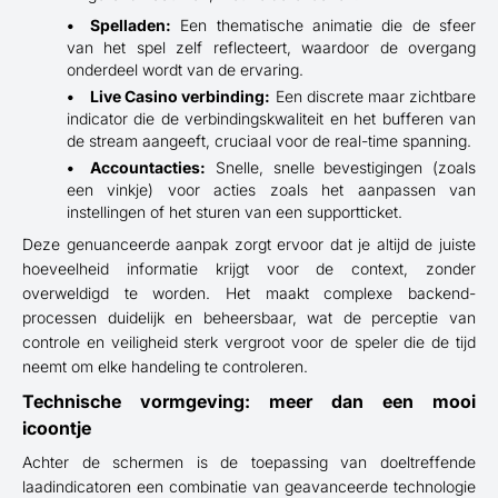
Spelladen:
Een thematische animatie die de sfeer
van het spel zelf reflecteert, waardoor de overgang
onderdeel wordt van de ervaring.
Live Casino verbinding:
Een discrete maar zichtbare
indicator die de verbindingskwaliteit en het bufferen van
de stream aangeeft, cruciaal voor de real-time spanning.
Accountacties:
Snelle, snelle bevestigingen (zoals
een vinkje) voor acties zoals het aanpassen van
instellingen of het sturen van een supportticket.
Deze genuanceerde aanpak zorgt ervoor dat je altijd de juiste
hoeveelheid informatie krijgt voor de context, zonder
overweldigd te worden. Het maakt complexe backend-
processen duidelijk en beheersbaar, wat de perceptie van
controle en veiligheid sterk vergroot voor de speler die de tijd
neemt om elke handeling te controleren.
Technische vormgeving: meer dan een mooi
icoontje
Achter de schermen is de toepassing van doeltreffende
laadindicatoren een combinatie van geavanceerde technologie