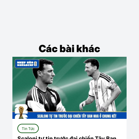
Các bài khác
Tin Tức
Scaloni tự tin trước đại chiến Tây Ban