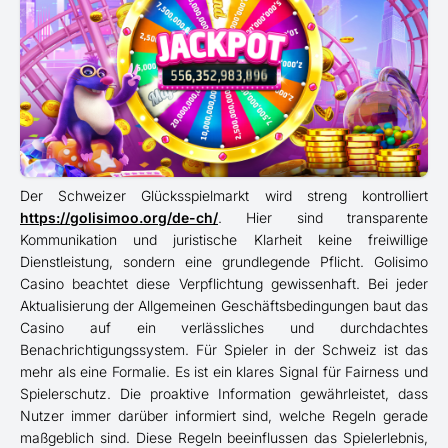
Der Schweizer Glücksspielmarkt wird streng kontrolliert
https://golisimoo.org/de-ch/
. Hier sind transparente
Kommunikation und juristische Klarheit keine freiwillige
Dienstleistung, sondern eine grundlegende Pflicht. Golisimo
Casino beachtet diese Verpflichtung gewissenhaft. Bei jeder
Aktualisierung der Allgemeinen Geschäftsbedingungen baut das
Casino auf ein verlässliches und durchdachtes
Benachrichtigungssystem. Für Spieler in der Schweiz ist das
mehr als eine Formalie. Es ist ein klares Signal für Fairness und
Spielerschutz. Die proaktive Information gewährleistet, dass
Nutzer immer darüber informiert sind, welche Regeln gerade
maßgeblich sind. Diese Regeln beeinflussen das Spielerlebnis,