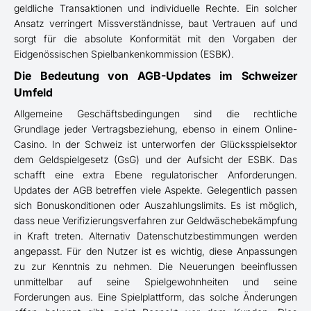
geldliche Transaktionen und individuelle Rechte. Ein solcher
Ansatz verringert Missverständnisse, baut Vertrauen auf und
sorgt für die absolute Konformität mit den Vorgaben der
Eidgenössischen Spielbankenkommission (ESBK).
Die Bedeutung von AGB-Updates im Schweizer
Umfeld
Allgemeine Geschäftsbedingungen sind die rechtliche
Grundlage jeder Vertragsbeziehung, ebenso in einem Online-
Casino. In der Schweiz ist unterworfen der Glücksspielsektor
dem Geldspielgesetz (GsG) und der Aufsicht der ESBK. Das
schafft eine extra Ebene regulatorischer Anforderungen.
Updates der AGB betreffen viele Aspekte. Gelegentlich passen
sich Bonuskonditionen oder Auszahlungslimits. Es ist möglich,
dass neue Verifizierungsverfahren zur Geldwäschebekämpfung
in Kraft treten. Alternativ Datenschutzbestimmungen werden
angepasst. Für den Nutzer ist es wichtig, diese Anpassungen
zu zur Kenntnis zu nehmen. Die Neuerungen beeinflussen
unmittelbar auf seine Spielgewohnheiten und seine
Forderungen aus. Eine Spielplattform, das solche Änderungen