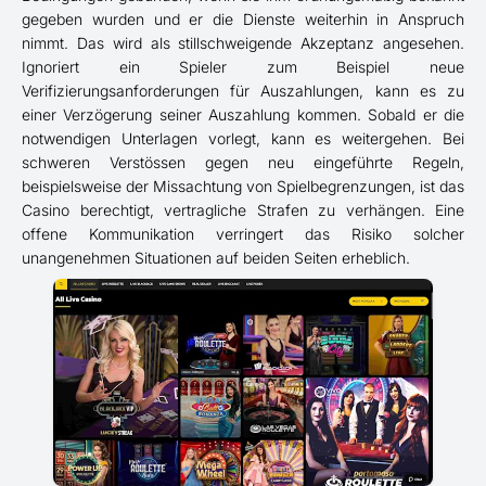
gegeben wurden und er die Dienste weiterhin in Anspruch
nimmt. Das wird als stillschweigende Akzeptanz angesehen.
Ignoriert ein Spieler zum Beispiel neue
Verifizierungsanforderungen für Auszahlungen, kann es zu
einer Verzögerung seiner Auszahlung kommen. Sobald er die
notwendigen Unterlagen vorlegt, kann es weitergehen. Bei
schweren Verstössen gegen neu eingeführte Regeln,
beispielsweise der Missachtung von Spielbegrenzungen, ist das
Casino berechtigt, vertragliche Strafen zu verhängen. Eine
offene Kommunikation verringert das Risiko solcher
unangenehmen Situationen auf beiden Seiten erheblich.