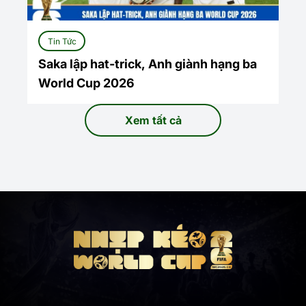
Tin Tức
Saka lập hat-trick, Anh giành hạng ba
World Cup 2026
Xem tất cả