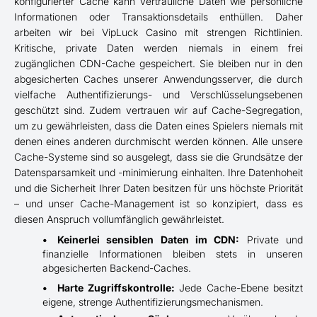
konfigurierter Cache kann vertrauliche Daten wie persönliche
Informationen oder Transaktionsdetails enthüllen. Daher
arbeiten wir bei VipLuck Casino mit strengen Richtlinien.
Kritische, private Daten werden niemals in einem frei
zugänglichen CDN-Cache gespeichert. Sie bleiben nur in den
abgesicherten Caches unserer Anwendungsserver, die durch
vielfache Authentifizierungs- und Verschlüsselungsebenen
geschützt sind. Zudem vertrauen wir auf Cache-Segregation,
um zu gewährleisten, dass die Daten eines Spielers niemals mit
denen eines anderen durchmischt werden können. Alle unsere
Cache-Systeme sind so ausgelegt, dass sie die Grundsätze der
Datensparsamkeit und -minimierung einhalten. Ihre Datenhoheit
und die Sicherheit Ihrer Daten besitzen für uns höchste Priorität
– und unser Cache-Management ist so konzipiert, dass es
diesen Anspruch vollumfänglich gewährleistet.
Keinerlei sensiblen Daten im CDN:
Private und
finanzielle Informationen bleiben stets in unseren
abgesicherten Backend-Caches.
Harte Zugriffskontrolle:
Jede Cache-Ebene besitzt
eigene, strenge Authentifizierungsmechanismen.