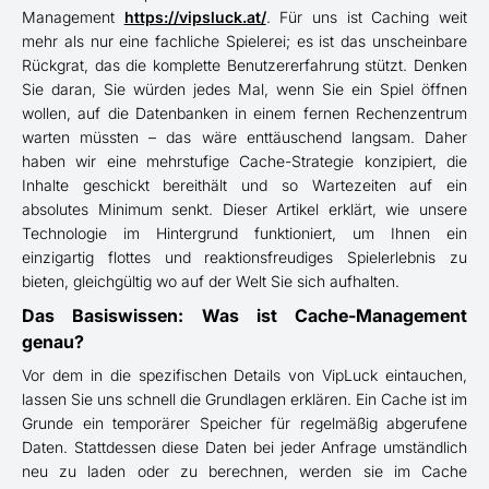
Management
https://vipsluck.at/
. Für uns ist Caching weit
mehr als nur eine fachliche Spielerei; es ist das unscheinbare
Rückgrat, das die komplette Benutzererfahrung stützt. Denken
Sie daran, Sie würden jedes Mal, wenn Sie ein Spiel öffnen
wollen, auf die Datenbanken in einem fernen Rechenzentrum
warten müssten – das wäre enttäuschend langsam. Daher
haben wir eine mehrstufige Cache-Strategie konzipiert, die
Inhalte geschickt bereithält und so Wartezeiten auf ein
absolutes Minimum senkt. Dieser Artikel erklärt, wie unsere
Technologie im Hintergrund funktioniert, um Ihnen ein
einzigartig flottes und reaktionsfreudiges Spielerlebnis zu
bieten, gleichgültig wo auf der Welt Sie sich aufhalten.
Das Basiswissen: Was ist Cache-Management
genau?
Vor dem in die spezifischen Details von VipLuck eintauchen,
lassen Sie uns schnell die Grundlagen erklären. Ein Cache ist im
Grunde ein temporärer Speicher für regelmäßig abgerufene
Daten. Stattdessen diese Daten bei jeder Anfrage umständlich
neu zu laden oder zu berechnen, werden sie im Cache