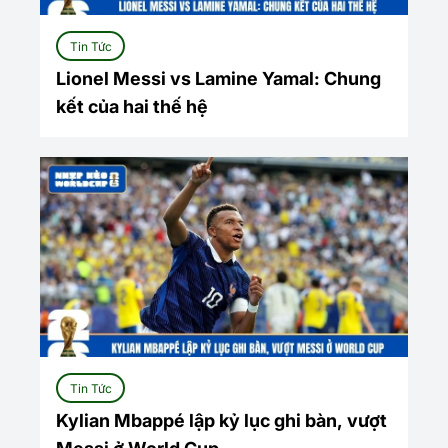
Tin Tức
Lionel Messi vs Lamine Yamal: Chung
kết của hai thế hệ
Tin Tức
Kylian Mbappé lập kỷ lục ghi bàn, vượt