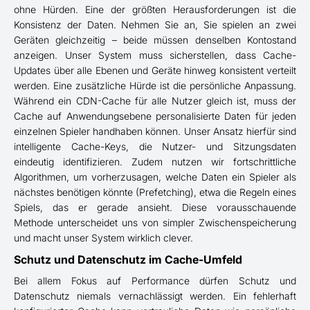
ohne Hürden. Eine der größten Herausforderungen ist die
Konsistenz der Daten. Nehmen Sie an, Sie spielen an zwei
Geräten gleichzeitig – beide müssen denselben Kontostand
anzeigen. Unser System muss sicherstellen, dass Cache-
Updates über alle Ebenen und Geräte hinweg konsistent verteilt
werden. Eine zusätzliche Hürde ist die persönliche Anpassung.
Während ein CDN-Cache für alle Nutzer gleich ist, muss der
Cache auf Anwendungsebene personalisierte Daten für jeden
einzelnen Spieler handhaben können. Unser Ansatz hierfür sind
intelligente Cache-Keys, die Nutzer- und Sitzungsdaten
eindeutig identifizieren. Zudem nutzen wir fortschrittliche
Algorithmen, um vorherzusagen, welche Daten ein Spieler als
nächstes benötigen könnte (Prefetching), etwa die Regeln eines
Spiels, das er gerade ansieht. Diese vorausschauende
Methode unterscheidet uns von simpler Zwischenspeicherung
und macht unser System wirklich clever.
Schutz und Datenschutz im Cache-Umfeld
Bei allem Fokus auf Performance dürfen Schutz und
Datenschutz niemals vernachlässigt werden. Ein fehlerhaft