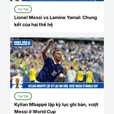
Tin Tức
Lionel Messi vs Lamine Yamal: Chung
kết của hai thế hệ
Tin Tức
Kylian Mbappé lập kỷ lục ghi bàn, vượt
Messi ở World Cup