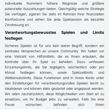
individuelle Nummern höhere Wagnisse und größere
potenzielle Auszahlungen bieten. Gleichgültig welche Strategie
Sie verfolgen, agieren Sie stets im Rahmen Ihrer finanziellen
Komfortzone und sehen Sie jede Spielsession als bezahlte
Zerstreuung an.
Verantwortungsbewusstes Spielen und Limits
festlegen
Sicheres Spielen ist für uns kein leerer Begriff, sondern ein
zentrales Versprechen an unsere Community. Wir halten vor
eine Vielzahl von Hilfsmitteln, die es Ihnen erlauben, die
Kontrolle über Ihr Spiel zu behalten. Dazu umfassen
Einzahlungslimits, die Sie tagtäglich, wöchentlich oder pro
Monat festlegen können, sowie Spielzeitlimits und
Wetteinsatzlimits. Diese Funktionen sind in Ihrem Konto unter
den Einstellungen für verantwortungsvolles Spielen leicht zu
lokalisieren und können stets gestartet oder angepasst werden.
Wir raten nachdrücklich, diese Möglichkeiten von Start an zu
einsetzen, um Ihr Budget aktiv zu verwalten. Falls Sie eine
Pause wünschen, befinden sich Ihnen