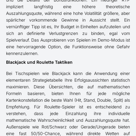
impliziert langfristig eine höhere theoretische
Auszahlungsquote, während eine hohe Volatilität größere, aber
spärlicher vorkommende Gewinne in Aussicht stellt. Ein
vernünftiger Tipp ist es, Ihr Budget in Einheiten aufzuteilen und
sich an definierte Verlustgrenzen zu binden, egal vom
Spielverlauf. Das Ausprobieren von Spielen im Demo-Modus ist
eine hervorragende Option, die Funktionsweise ohne Gefahr
kennenzulernen.
Blackjack und Roulette Taktiken
Bei Tischspielen wie Blackjack kann die Anwendung einer
elementaren Strategietabelle Ihre Erfolgsaussichten statistisch
maximieren. Diese Übersichten, die auf mathematischen
Formeln basieren, bieten Ihnen für jede mögliche
Kartenkonstellation die beste Wahl (Hit, Stand, Double, Split) als
Empfehlung. Für Roulette-Spieler ist es entscheidend zu
verstehen, dass jede Einzahlung ihre individuelle
mathematische Wahrscheinlichkeit und Auszahlungsquote hat.
Außenspiele wie Rot/Schwarz oder Gerade/Ungerade bieten
eine fast 50/50-Chance, während direkte Wetten auf