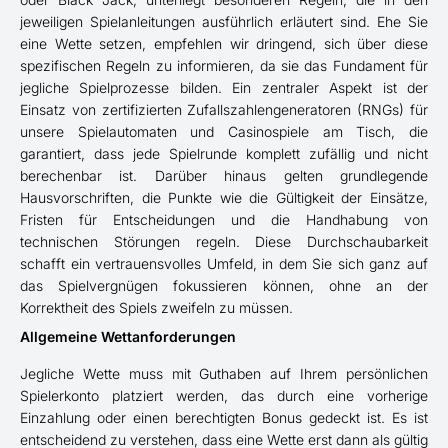
jeweiligen Spielanleitungen ausführlich erläutert sind. Ehe Sie
eine Wette setzen, empfehlen wir dringend, sich über diese
spezifischen Regeln zu informieren, da sie das Fundament für
jegliche Spielprozesse bilden. Ein zentraler Aspekt ist der
Einsatz von zertifizierten Zufallszahlengeneratoren (RNGs) für
unsere Spielautomaten und Casinospiele am Tisch, die
garantiert, dass jede Spielrunde komplett zufällig und nicht
berechenbar ist. Darüber hinaus gelten grundlegende
Hausvorschriften, die Punkte wie die Gültigkeit der Einsätze,
Fristen für Entscheidungen und die Handhabung von
technischen Störungen regeln. Diese Durchschaubarkeit
schafft ein vertrauensvolles Umfeld, in dem Sie sich ganz auf
das Spielvergnügen fokussieren können, ohne an der
Korrektheit des Spiels zweifeln zu müssen.
Allgemeine Wettanforderungen
Jegliche Wette muss mit Guthaben auf Ihrem persönlichen
Spielerkonto platziert werden, das durch eine vorherige
Einzahlung oder einen berechtigten Bonus gedeckt ist. Es ist
entscheidend zu verstehen, dass eine Wette erst dann als gültig