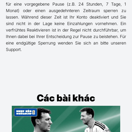
für eine vorgegebene Pause (z.B. 24 Stunden, 7 Tage, 1
Monat) oder einen ausgedehnteren Zeitraum sperren zu
lassen. Während dieser Zeit ist Ihr Konto deaktiviert und Sie
sind nicht in der Lage keine Einzahlungen vornehmen. Ein
verfrühtes Reaktivieren ist in der Regel nicht durchführbar, um
Ihnen dabei bei Ihrer Entscheidung zur Pause zu beistehen. Für
eine endgültige Sperrung wenden Sie sich an bitte unseren
Support.
Các bài khác