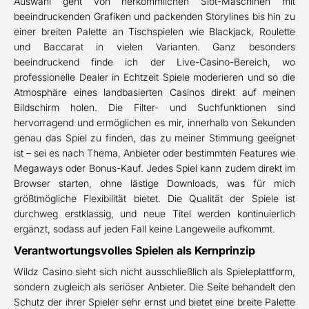
Auswahl geht von herkömmlichen Slot-Maschinen mit
beeindruckenden Grafiken und packenden Storylines bis hin zu
einer breiten Palette an Tischspielen wie Blackjack, Roulette
und Baccarat in vielen Varianten. Ganz besonders
beeindruckend finde ich der Live-Casino-Bereich, wo
professionelle Dealer in Echtzeit Spiele moderieren und so die
Atmosphäre eines landbasierten Casinos direkt auf meinen
Bildschirm holen. Die Filter- und Suchfunktionen sind
hervorragend und ermöglichen es mir, innerhalb von Sekunden
genau das Spiel zu finden, das zu meiner Stimmung geeignet
ist – sei es nach Thema, Anbieter oder bestimmten Features wie
Megaways oder Bonus-Kauf. Jedes Spiel kann zudem direkt im
Browser starten, ohne lästige Downloads, was für mich
größtmögliche Flexibilität bietet. Die Qualität der Spiele ist
durchweg erstklassig, und neue Titel werden kontinuierlich
ergänzt, sodass auf jeden Fall keine Langeweile aufkommt.
Verantwortungsvolles Spielen als Kernprinzip
Wildz Casino sieht sich nicht ausschließlich als Spieleplattform,
sondern zugleich als seriöser Anbieter. Die Seite behandelt den
Schutz der ihrer Spieler sehr ernst und bietet eine breite Palette