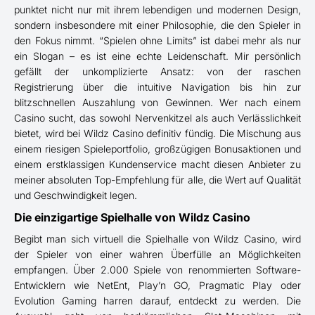
punktet nicht nur mit ihrem lebendigen und modernen Design,
sondern insbesondere mit einer Philosophie, die den Spieler in
den Fokus nimmt. “Spielen ohne Limits” ist dabei mehr als nur
ein Slogan – es ist eine echte Leidenschaft. Mir persönlich
gefällt der unkomplizierte Ansatz: von der raschen
Registrierung über die intuitive Navigation bis hin zur
blitzschnellen Auszahlung von Gewinnen. Wer nach einem
Casino sucht, das sowohl Nervenkitzel als auch Verlässlichkeit
bietet, wird bei Wildz Casino definitiv fündig. Die Mischung aus
einem riesigen Spieleportfolio, großzügigen Bonusaktionen und
einem erstklassigen Kundenservice macht diesen Anbieter zu
meiner absoluten Top-Empfehlung für alle, die Wert auf Qualität
und Geschwindigkeit legen.
Die einzigartige Spielhalle von Wildz Casino
Begibt man sich virtuell die Spielhalle von Wildz Casino, wird
der Spieler von einer wahren Überfülle an Möglichkeiten
empfangen. Über 2.000 Spiele von renommierten Software-
Entwicklern wie NetEnt, Play’n GO, Pragmatic Play oder
Evolution Gaming harren darauf, entdeckt zu werden. Die