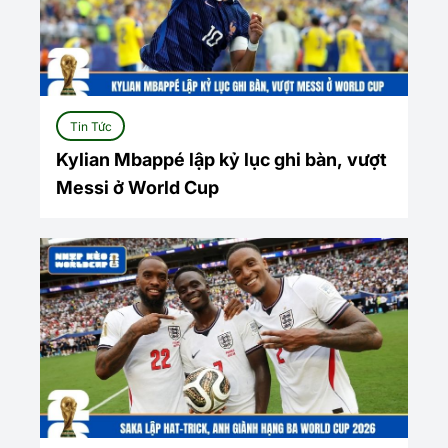
Tin Tức
Kylian Mbappé lập kỷ lục ghi bàn, vượt
Messi ở World Cup