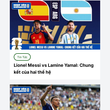
Tin Tức
Lionel Messi vs Lamine Yamal: Chung
kết của hai thế hệ