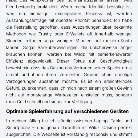
hier beständig praktiziert. Wenn meine Identität bestätigt ist,
was ein einmaliger reibungsloser Prozess ist, werden
Auszahlungsanträge mit oberster Priorität behandelt. Ich habe
die Feststellung getroffen, dass Auszahlungen über bekannte
Methoden wie Trustly oder E-Wallets oft innerhalb weniger
Stunden, mitunter sogar wenigen Minuten, auf meinem Konto
landen. Sogar Banküberweisungen, die üblicherweise länger
brauchen können, werden bei Wildz mit bemerkenswerter
Effizienz abgewickelt. Dieser Fokus auf Geschwindigkeit
beweist mir, dass das Casino das Vertrauen seiner Spieler ernst
nimmt und ihnen ihren verdienten Gewinn ohne unnötige
Verzögerungen auszahlen möchte. Es ist ein erleichterndes
Gefühl, zu erkennen, dass ich mich nach einem großen Gewinn
nicht auf monatelange Wartezeiten einstellen muss, sondern
mein Geld schnell und sicher zur Verfügung.
Optimale Spielerfahrung auf verschiedenen Geräten
In meinem Alltag bin ich ständig zwischen Laptop, Tablet und
Smartphone – und genau daraufhin ist Wildz Casino perfekt
ausgerichtet. Die Webseite ist vollständig responsiv und stimmt