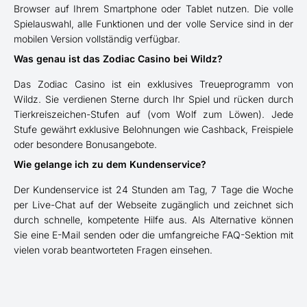
Browser auf Ihrem Smartphone oder Tablet nutzen. Die volle
Spielauswahl, alle Funktionen und der volle Service sind in der
mobilen Version vollständig verfügbar.
Was genau ist das Zodiac Casino bei Wildz?
Das Zodiac Casino ist ein exklusives Treueprogramm von
Wildz. Sie verdienen Sterne durch Ihr Spiel und rücken durch
Tierkreiszeichen-Stufen auf (vom Wolf zum Löwen). Jede
Stufe gewährt exklusive Belohnungen wie Cashback, Freispiele
oder besondere Bonusangebote.
Wie gelange ich zu dem Kundenservice?
Der Kundenservice ist 24 Stunden am Tag, 7 Tage die Woche
per Live-Chat auf der Webseite zugänglich und zeichnet sich
durch schnelle, kompetente Hilfe aus. Als Alternative können
Sie eine E-Mail senden oder die umfangreiche FAQ-Sektion mit
vielen vorab beantworteten Fragen einsehen.