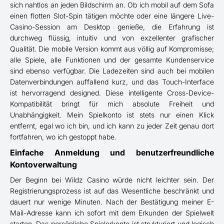
sich nahtlos an jeden Bildschirm an. Ob ich mobil auf dem Sofa
einen flotten Slot-Spin tätigen möchte oder eine längere Live-
Casino-Session am Desktop genieße, die Erfahrung ist
durchweg flüssig, intuitiv und von exzellenter grafischer
Qualität. Die mobile Version kommt aus völlig auf Kompromisse;
alle Spiele, alle Funktionen und der gesamte Kundenservice
sind ebenso verfügbar. Die Ladezeiten sind auch bei mobilen
Datenverbindungen auffallend kurz, und das Touch-Interface
ist hervorragend designed. Diese intelligente Cross-Device-
Kompatibilität bringt für mich absolute Freiheit und
Unabhängigkeit. Mein Spielkonto ist stets nur einen Klick
entfernt, egal wo ich bin, und ich kann zu jeder Zeit genau dort
fortfahren, wo ich gestoppt habe.
Einfache Anmeldung und benutzerfreundliche
Kontoverwaltung
Der Beginn bei Wildz Casino würde nicht leichter sein. Der
Registrierungsprozess ist auf das Wesentliche beschränkt und
dauert nur wenige Minuten. Nach der Bestätigung meiner E-
Mail-Adresse kann ich sofort mit dem Erkunden der Spielwelt
starten. Das persönliche Spielerkonto ist strukturiert und logisch