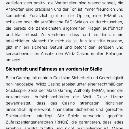
verliefen stets positiv: die Wartezeiten sind rasend schnell, die
Antworten sind praxisnah und der Ton ist immer freundlich und
kompetent. Zusätzlich gibt es die Option, eine E-Mail zu
schicken oder die ausführliche FAQ-Sektion zu durchzusehen,
die bereits die zahlreichsten allgemeinen Fragen ausführlich
und klar erfasst. Zu verstehen, dass rund um die Uhr ein
tatsächlicher Mensch für mich da ist, falls ich Hilfe brauche,
gibt mir ein sicheres Gefühl und betont den seriösen und
servicebewussten Ansatz, den Wildz Casino in allen Belangen
umsetzt.
Sicherheit und Fairness an vorderster Stelle
Beim Gaming mit echtem Geld sind Sicherheit und Gerechtigkeit
non-negotiable. Wildz Casino arbeitet unter einer rechtmäßigen
Glücksspiellizenz der Malta Gaming Authority (MGA), einer der
bekanntesten Aufsichtsbehörden der Welt. Diese Lizenz
gewährleistet, dass das Casino strengsten Richtlinien
hinsichtlich Spielerwohl, finanzieller Sicherheit und gerechter
Spielpraktiken unterliegt. Alle Spiele verwenden geprüfte
Zufallszahlengeneratoren (RNGs), die garantieren, dass jedes
Ergebnis absolut zufällig und nicht manipulierbar ist. Meine