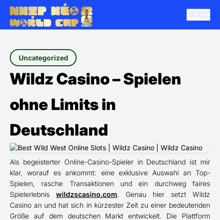
Uncategorized
Wildz Casino – Spielen
ohne Limits in
Deutschland
Als begeisterter Online-Casino-Spieler in Deutschland ist mir
klar, worauf es ankommt: eine exklusive Auswahl an Top-
Spielen, rasche Transaktionen und ein durchweg faires
Spielerlebnis
wildzscasino.com
. Genau hier setzt Wildz
Casino an und hat sich in kürzester Zeit zu einer bedeutenden
Größe auf dem deutschen Markt entwickelt. Die Plattform