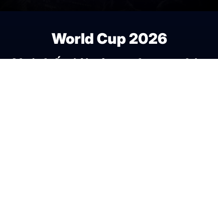
World Cup 2026
Nơi thế giới cùng chung nhịp
đập bóng đá.
Fan Zone
Theo nhịp kèo World
Cup
Media
Bảng xếp hạng
Đội tuyển
Tin tức