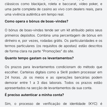
clássicos como blackjack, roleta e baccarat, video poker, e
uma parte completa de casino ao vivo com dealers reais, para
uma vivência autêntica em tempo real.
Como opera o bónus de boas-vindas?
O bónus de boas-vindas tende ser um kit atribuído pelos seus
primeiros depósitos. Combina uma percentagem de bónus em
dinheiro e, por vezes, rodadas grátis. Os particularidades e os
termos particulares (os requisitos de apostas) estão descritos
de forma clara na parte “Promoções” do site.
Quanto tempo gastam os levantamentos?
Os prazos para levantamentos condicionam do método que
escolher. Carteiras digitais como a Skrill podem processar em
24 horas. Já os meios e as operações bancárias podem
demorar entre 1 a 3 dias laborais. Todos os prazos estão
apresentados na secção de levantamentos da sua conta.
É preciso autenticar a minha conta?
Sim, o processo de verificação de identidade (KYC) é