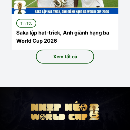
Tin Tức
Saka lập hat-trick, Anh giành hạng ba
World Cup 2026
Xem tất cả