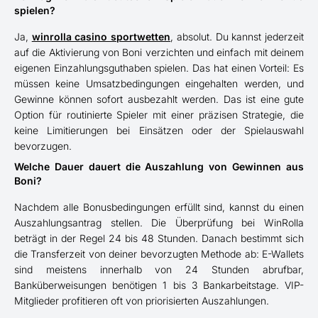
spielen?
Ja,
winrolla casino sportwetten
, absolut. Du kannst jederzeit
auf die Aktivierung von Boni verzichten und einfach mit deinem
eigenen Einzahlungsguthaben spielen. Das hat einen Vorteil: Es
müssen keine Umsatzbedingungen eingehalten werden, und
Gewinne können sofort ausbezahlt werden. Das ist eine gute
Option für routinierte Spieler mit einer präzisen Strategie, die
keine Limitierungen bei Einsätzen oder der Spielauswahl
bevorzugen.
Welche Dauer dauert die Auszahlung von Gewinnen aus
Boni?
Nachdem alle Bonusbedingungen erfüllt sind, kannst du einen
Auszahlungsantrag stellen. Die Überprüfung bei WinRolla
beträgt in der Regel 24 bis 48 Stunden. Danach bestimmt sich
die Transferzeit von deiner bevorzugten Methode ab: E-Wallets
sind meistens innerhalb von 24 Stunden abrufbar,
Banküberweisungen benötigen 1 bis 3 Bankarbeitstage. VIP-
Mitglieder profitieren oft von priorisierten Auszahlungen.