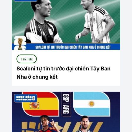
Tin Tức
Scaloni tự tin trước đại chiến Tây Ban
Nha ở chung kết