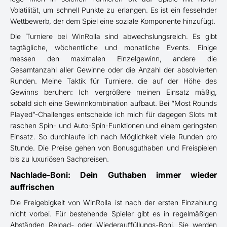
Volatilität, um schnell Punkte zu erlangen. Es ist ein fesselnder
Wettbewerb, der dem Spiel eine soziale Komponente hinzufügt.
Die Turniere bei WinRolla sind abwechslungsreich. Es gibt
tagtägliche, wöchentliche und monatliche Events. Einige
messen den maximalen Einzelgewinn, andere die
Gesamtanzahl aller Gewinne oder die Anzahl der absolvierten
Runden. Meine Taktik für Turniere, die auf der Höhe des
Gewinns beruhen: Ich vergrößere meinen Einsatz mäßig,
sobald sich eine Gewinnkombination aufbaut. Bei “Most Rounds
Played”-Challenges entscheide ich mich für dagegen Slots mit
raschen Spin- und Auto-Spin-Funktionen und einem geringsten
Einsatz. So durchlaufe ich nach Möglichkeit viele Runden pro
Stunde. Die Preise gehen von Bonusguthaben und Freispielen
bis zu luxuriösen Sachpreisen.
Nachlade-Boni: Dein Guthaben immer wieder
auffrischen
Die Freigebigkeit von WinRolla ist nach der ersten Einzahlung
nicht vorbei. Für bestehende Spieler gibt es in regelmäßigen
Abständen Reload- oder Wiederauffüllungs-Boni. Sie werden