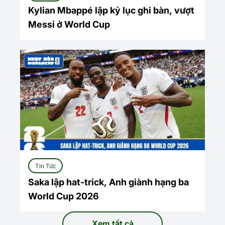
Kylian Mbappé lập kỷ lục ghi bàn, vượt
Messi ở World Cup
Tin Tức
Saka lập hat-trick, Anh giành hạng ba
World Cup 2026
Xem tất cả