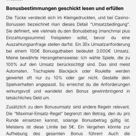
Bonusbestimmungen geschickt lesen und erfüllen
Die Tücke versteckt sich im Kleingedruckten, und bei Casino-
Bonussen bezeichnet man dieses Detail “Umsatzbedingung”.
Sie definiert, wie vielmals du den Bonusbetrag (manchmal plus
Einzahlungssumme) freispielen sollst, bevor du eine
Auszahlungsanfrage stellen darfst. Ein 30x Umsatzanforderung
bei einem 100€ Bonusguthaben bedeutet 3.000€ Umsatz.
Meine bewährte Herangehensweise: Ich wähle Spiele, die zu
100% auf den Umsatz berücksichtigt sind. Das sind meist
Automaten. Tischspiele Blackjack oder Roulette werden
gewertet oft nur zu 10% oder gar nicht. Gestalte dein
Spielverhalten angepasst. So erreichst du die Anforderungen
wirkungsvoll und wandelst den Bonus gewinnbringend in
tatsächliches Geld um.
Zusätzlich zu dem Bonusumsatz sind andere Regeln relevant.
Die “Maximal-Einsatz-Regel” begrenzt den Betrag, den du pro
Runde einsetzen kannst, solange Bonusbetrag gültig ist.
Meistens ist diese Limite bei 5€. Ein Vergehen könnte zur
Aufhebung des gesamten Bonus führen! Auch die