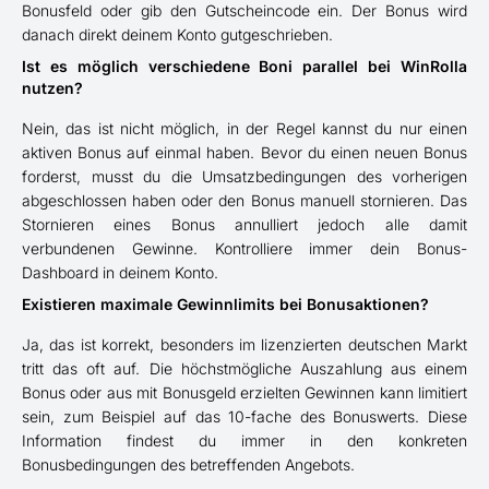
Bonusfeld oder gib den Gutscheincode ein. Der Bonus wird
danach direkt deinem Konto gutgeschrieben.
Ist es möglich verschiedene Boni parallel bei WinRolla
nutzen?
Nein, das ist nicht möglich, in der Regel kannst du nur einen
aktiven Bonus auf einmal haben. Bevor du einen neuen Bonus
forderst, musst du die Umsatzbedingungen des vorherigen
abgeschlossen haben oder den Bonus manuell stornieren. Das
Stornieren eines Bonus annulliert jedoch alle damit
verbundenen Gewinne. Kontrolliere immer dein Bonus-
Dashboard in deinem Konto.
Existieren maximale Gewinnlimits bei Bonusaktionen?
Ja, das ist korrekt, besonders im lizenzierten deutschen Markt
tritt das oft auf. Die höchstmögliche Auszahlung aus einem
Bonus oder aus mit Bonusgeld erzielten Gewinnen kann limitiert
sein, zum Beispiel auf das 10-fache des Bonuswerts. Diese
Information findest du immer in den konkreten
Bonusbedingungen des betreffenden Angebots.