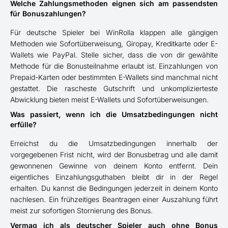
Welche Zahlungsmethoden eignen sich am passendsten
für Bonuszahlungen?
Für deutsche Spieler bei WinRolla klappen alle gängigen
Methoden wie Sofortüberweisung, Giropay, Kreditkarte oder E-
Wallets wie PayPal. Stelle sicher, dass die von dir gewählte
Methode für die Bonusteilnahme erlaubt ist. Einzahlungen von
Prepaid-Karten oder bestimmten E-Wallets sind manchmal nicht
gestattet. Die rascheste Gutschrift und unkomplizierteste
Abwicklung bieten meist E-Wallets und Sofortüberweisungen.
Was passiert, wenn ich die Umsatzbedingungen nicht
erfülle?
Erreichst du die Umsatzbedingungen innerhalb der
vorgegebenen Frist nicht, wird der Bonusbetrag und alle damit
gewonnenen Gewinne von deinem Konto entfernt. Dein
eigentliches Einzahlungsguthaben bleibt dir in der Regel
erhalten. Du kannst die Bedingungen jederzeit in deinem Konto
nachlesen. Ein frühzeitiges Beantragen einer Auszahlung führt
meist zur sofortigen Stornierung des Bonus.
Vermag ich als deutscher Spieler auch ohne Bonus