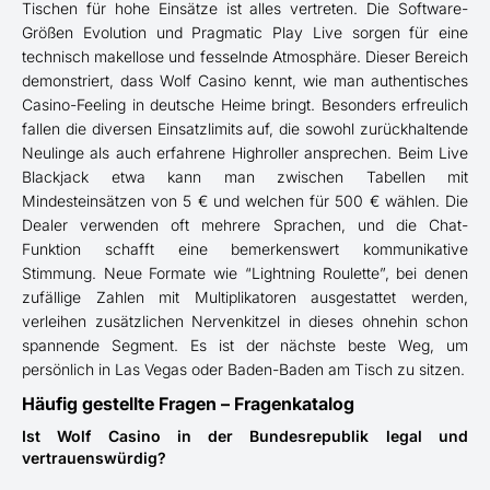
Tischen für hohe Einsätze ist alles vertreten. Die Software-
Größen Evolution und Pragmatic Play Live sorgen für eine
technisch makellose und fesselnde Atmosphäre. Dieser Bereich
demonstriert, dass Wolf Casino kennt, wie man authentisches
Casino-Feeling in deutsche Heime bringt. Besonders erfreulich
fallen die diversen Einsatzlimits auf, die sowohl zurückhaltende
Neulinge als auch erfahrene Highroller ansprechen. Beim Live
Blackjack etwa kann man zwischen Tabellen mit
Mindesteinsätzen von 5 € und welchen für 500 € wählen. Die
Dealer verwenden oft mehrere Sprachen, und die Chat-
Funktion schafft eine bemerkenswert kommunikative
Stimmung. Neue Formate wie “Lightning Roulette”, bei denen
zufällige Zahlen mit Multiplikatoren ausgestattet werden,
verleihen zusätzlichen Nervenkitzel in dieses ohnehin schon
spannende Segment. Es ist der nächste beste Weg, um
persönlich in Las Vegas oder Baden-Baden am Tisch zu sitzen.
Häufig gestellte Fragen – Fragenkatalog
Ist Wolf Casino in der Bundesrepublik legal und
vertrauenswürdig?