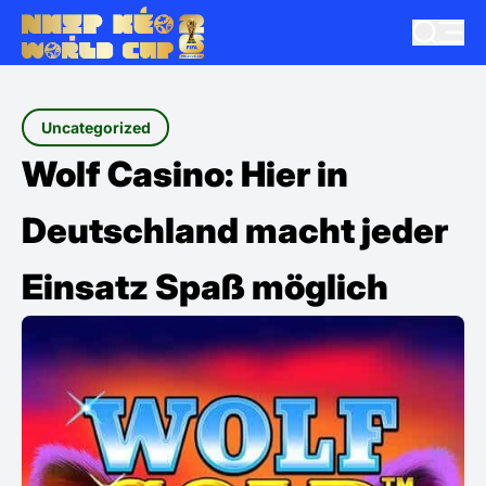
Uncategorized
Wolf Casino: Hier in
Deutschland macht jeder
Einsatz Spaß möglich