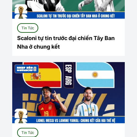
Tin Tức
Scaloni tự tin trước đại chiến Tây Ban
Nha ở chung kết
Tin Tức