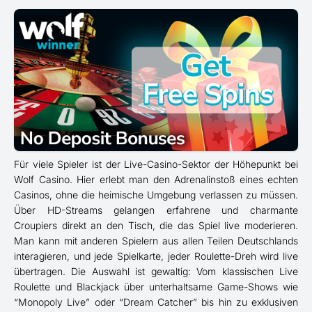
Für viele Spieler ist der Live-Casino-Sektor der Höhepunkt bei
Wolf Casino. Hier erlebt man den Adrenalinstoß eines echten
Casinos, ohne die heimische Umgebung verlassen zu müssen.
Über HD-Streams gelangen erfahrene und charmante
Croupiers direkt an den Tisch, die das Spiel live moderieren.
Man kann mit anderen Spielern aus allen Teilen Deutschlands
interagieren, und jede Spielkarte, jeder Roulette-Dreh wird live
übertragen. Die Auswahl ist gewaltig: Vom klassischen Live
Roulette und Blackjack über unterhaltsame Game-Shows wie
“Monopoly Live” oder “Dream Catcher” bis hin zu exklusiven