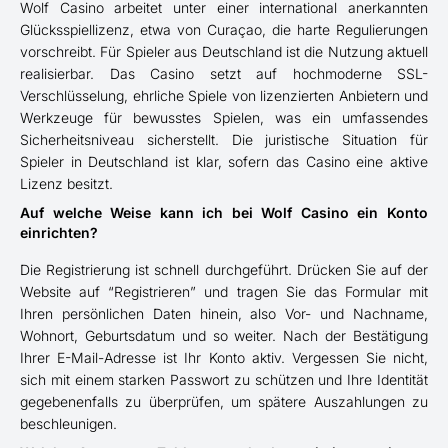
Wolf Casino arbeitet unter einer international anerkannten
Glücksspiellizenz, etwa von Curaçao, die harte Regulierungen
vorschreibt. Für Spieler aus Deutschland ist die Nutzung aktuell
realisierbar. Das Casino setzt auf hochmoderne SSL-
Verschlüsselung, ehrliche Spiele von lizenzierten Anbietern und
Werkzeuge für bewusstes Spielen, was ein umfassendes
Sicherheitsniveau sicherstellt. Die juristische Situation für
Spieler in Deutschland ist klar, sofern das Casino eine aktive
Lizenz besitzt.
Auf welche Weise kann ich bei Wolf Casino ein Konto
einrichten?
Die Registrierung ist schnell durchgeführt. Drücken Sie auf der
Website auf “Registrieren” und tragen Sie das Formular mit
Ihren persönlichen Daten hinein, also Vor- und Nachname,
Wohnort, Geburtsdatum und so weiter. Nach der Bestätigung
Ihrer E-Mail-Adresse ist Ihr Konto aktiv. Vergessen Sie nicht,
sich mit einem starken Passwort zu schützen und Ihre Identität
gegebenenfalls zu überprüfen, um spätere Auszahlungen zu
beschleunigen.