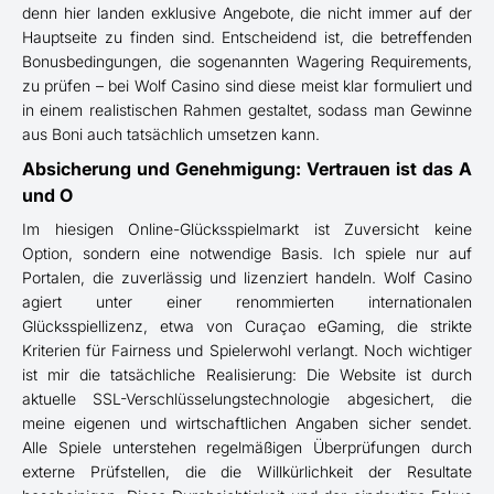
denn hier landen exklusive Angebote, die nicht immer auf der
Hauptseite zu finden sind. Entscheidend ist, die betreffenden
Bonusbedingungen, die sogenannten Wagering Requirements,
zu prüfen – bei Wolf Casino sind diese meist klar formuliert und
in einem realistischen Rahmen gestaltet, sodass man Gewinne
aus Boni auch tatsächlich umsetzen kann.
Absicherung und Genehmigung: Vertrauen ist das A
und O
Im hiesigen Online-Glücksspielmarkt ist Zuversicht keine
Option, sondern eine notwendige Basis. Ich spiele nur auf
Portalen, die zuverlässig und lizenziert handeln. Wolf Casino
agiert unter einer renommierten internationalen
Glücksspiellizenz, etwa von Curaçao eGaming, die strikte
Kriterien für Fairness und Spielerwohl verlangt. Noch wichtiger
ist mir die tatsächliche Realisierung: Die Website ist durch
aktuelle SSL-Verschlüsselungstechnologie abgesichert, die
meine eigenen und wirtschaftlichen Angaben sicher sendet.
Alle Spiele unterstehen regelmäßigen Überprüfungen durch
externe Prüfstellen, die die Willkürlichkeit der Resultate