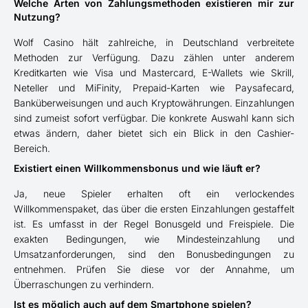
Welche Arten von Zahlungsmethoden existieren mir zur
Nutzung?
Wolf Casino hält zahlreiche, in Deutschland verbreitete
Methoden zur Verfügung. Dazu zählen unter anderem
Kreditkarten wie Visa und Mastercard, E-Wallets wie Skrill,
Neteller und MiFinity, Prepaid-Karten wie Paysafecard,
Banküberweisungen und auch Kryptowährungen. Einzahlungen
sind zumeist sofort verfügbar. Die konkrete Auswahl kann sich
etwas ändern, daher bietet sich ein Blick in den Cashier-
Bereich.
Existiert einen Willkommensbonus und wie läuft er?
Ja, neue Spieler erhalten oft ein verlockendes
Willkommenspaket, das über die ersten Einzahlungen gestaffelt
ist. Es umfasst in der Regel Bonusgeld und Freispiele. Die
exakten Bedingungen, wie Mindesteinzahlung und
Umsatzanforderungen, sind den Bonusbedingungen zu
entnehmen. Prüfen Sie diese vor der Annahme, um
Überraschungen zu verhindern.
Ist es möglich auch auf dem Smartphone spielen?