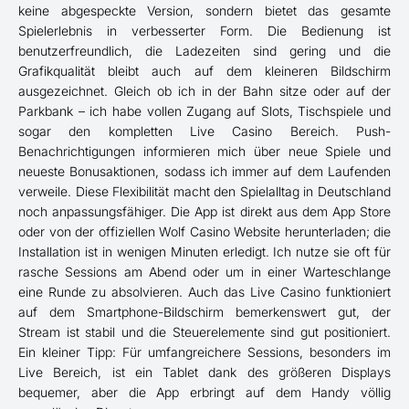
keine abgespeckte Version, sondern bietet das gesamte
Spielerlebnis in verbesserter Form. Die Bedienung ist
benutzerfreundlich, die Ladezeiten sind gering und die
Grafikqualität bleibt auch auf dem kleineren Bildschirm
ausgezeichnet. Gleich ob ich in der Bahn sitze oder auf der
Parkbank – ich habe vollen Zugang auf Slots, Tischspiele und
sogar den kompletten Live Casino Bereich. Push-
Benachrichtigungen informieren mich über neue Spiele und
neueste Bonusaktionen, sodass ich immer auf dem Laufenden
verweile. Diese Flexibilität macht den Spielalltag in Deutschland
noch anpassungsfähiger. Die App ist direkt aus dem App Store
oder von der offiziellen Wolf Casino Website herunterladen; die
Installation ist in wenigen Minuten erledigt. Ich nutze sie oft für
rasche Sessions am Abend oder um in einer Warteschlange
eine Runde zu absolvieren. Auch das Live Casino funktioniert
auf dem Smartphone-Bildschirm bemerkenswert gut, der
Stream ist stabil und die Steuerelemente sind gut positioniert.
Ein kleiner Tipp: Für umfangreichere Sessions, besonders im
Live Bereich, ist ein Tablet dank des größeren Displays
bequemer, aber die App erbringt auf dem Handy völlig