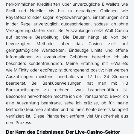
herkömmlichen Kreditkarten über unverzügliche E-Wallets wie
Skrill und Neteller bis hin zu neuartigen Optionen wie
Paysafecard oder sogar Kryptowährungen. Einzahlungen sind
in der Regel unverzüglich gutgeschrieben, sodass ich ohne
Verzögerung starten kann. Bei Auszahlungen setzt Wolf Casino
auf schnelle Bearbeitung. Die Dauer hängt ab von der
bevorzugten Methode, aber das Casino zielt auf
geringstmögliche Wartezeiten. Eindeutige Limits und offene
Informationen zu eventuellen Gebühren betrachte ich als
besonders kundenfreundlich. Meine Erfahrung mit E-Wallets
wie MiFinity oder ecoPayz ist durchgehend positiv; hier werden
Auszahlungen meistens innerhalb von 12 bis 24 Stunden
bearbeitet. Bei Banküberweisungen hat man mit 1-3
Bankarbeitstagen zu rechnen, was branchenüblich ist.
Besonders hervorheben möchte ich die Transparenz: Bevor ich
eine Auszahlung beantrage, sehe ich präzise, ob für meine
Methode Gebühren anfallen und ob mein Konto bereits komplett
verifiziert ist. Diese Planbarkeit entfernt viel Unsicherheit aus
dem Prozess.
Der Kern des Erlebnisses: Der Live-Casino-Sektor