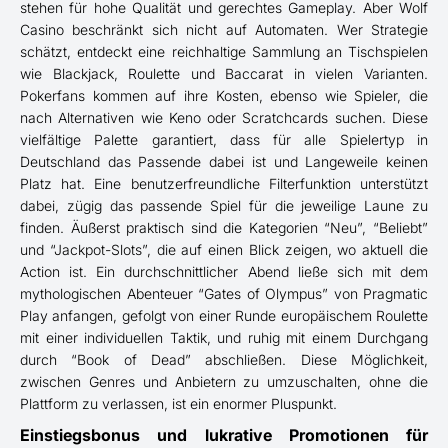
stehen für hohe Qualität und gerechtes Gameplay. Aber Wolf
Casino beschränkt sich nicht auf Automaten. Wer Strategie
schätzt, entdeckt eine reichhaltige Sammlung an Tischspielen
wie Blackjack, Roulette und Baccarat in vielen Varianten.
Pokerfans kommen auf ihre Kosten, ebenso wie Spieler, die
nach Alternativen wie Keno oder Scratchcards suchen. Diese
vielfältige Palette garantiert, dass für alle Spielertyp in
Deutschland das Passende dabei ist und Langeweile keinen
Platz hat. Eine benutzerfreundliche Filterfunktion unterstützt
dabei, zügig das passende Spiel für die jeweilige Laune zu
finden. Äußerst praktisch sind die Kategorien “Neu”, “Beliebt”
und “Jackpot-Slots”, die auf einen Blick zeigen, wo aktuell die
Action ist. Ein durchschnittlicher Abend ließe sich mit dem
mythologischen Abenteuer “Gates of Olympus” von Pragmatic
Play anfangen, gefolgt von einer Runde europäischem Roulette
mit einer individuellen Taktik, und ruhig mit einem Durchgang
durch “Book of Dead” abschließen. Diese Möglichkeit,
zwischen Genres und Anbietern zu umzuschalten, ohne die
Plattform zu verlassen, ist ein enormer Pluspunkt.
Einstiegsbonus und lukrative Promotionen für