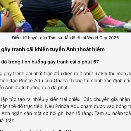
Điểm tử huyệt của Tam sư dần lộ rõ tại World Cup 2026
gây tranh cãi khiến tuyển Anh thoát hiểm
 đỏ trong tình huống gây tranh cãi ở phút 67
 gây tranh cãi nhất trận đấu diễn ra ở phút 67 khi thủ môn J
iền đạo Prince Adu của Ghana. Trọng tài chính xác định cầ
ển Anh được hưởng quả đá phạt.
 lập tức tạo ra nhiều ý kiến trái chiều. Các chuyên gia nhận
hận thẻ đỏ trực tiếp. Nếu Prince Adu chạm được vào bóng t
 Anh ngăn cản một cơ hội ghi bàn rõ ràng, Tam sư hoàn toàn
ối trận.