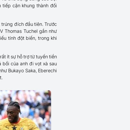
n tiếp cận khung thành đối
 trúng đích đầu tiên. Trước
HLV Thomas Tuchel gần như
u tính đột biến, trong khi
t ít sự hỗ trợ từ tuyến tiền
á bồi của anh đi vọt xà sau
 như Bukayo Saka, Eberechi
t.