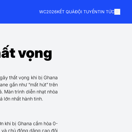
WC2026
KẾT QUẢ
ĐỘI TUYỂN
TIN TỨC
hất vọng
gây thất vọng khi bị Ghana
Kane gần như “mất hút” trên
. Màn trình diễn nhạt nhòa
 lớn nhất hành tinh.
lớn khi bị Ghana cầm hòa 0-
g và chủ động dâng cao đội