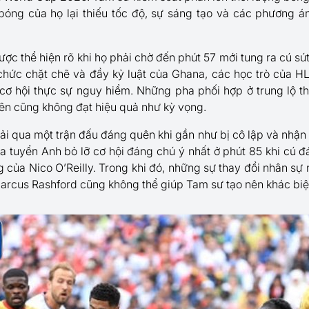
bóng của họ lại thiếu tốc độ, sự sáng tạo và các phương á
ợc thể hiện rõ khi họ phải chờ đến phút 57 mới tung ra cú sút
hức chặt chẽ và đầy kỷ luật của Ghana, các học trò của 
ơ hội thực sự nguy hiểm. Những pha phối hợp ở trung lộ thiế
iên cũng không đạt hiệu quả như kỳ vọng.
ải qua một trận đấu đáng quên khi gần như bị cô lập và nhận rấ
a tuyển Anh bỏ lỡ cơ hội đáng chú ý nhất ở phút 85 khi cú đ
 của Nico O’Reilly. Trong khi đó, những sự thay đổi nhân sự
rcus Rashford cũng không thể giúp Tam sư tạo nên khác biệ