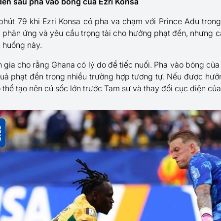
đền sau pha vào bóng của Ezri Konsa
ở phút 79 khi Ezri Konsa có pha va chạm với Prince Adu tro
 phản ứng và yêu cầu trọng tài cho hưởng phạt đền, nhưng cả 
h huống này.
n gia cho rằng Ghana có lý do để tiếc nuối. Pha vào bóng của
uả phạt đền trong nhiều trường hợp tương tự. Nếu được hưởn
 thể tạo nên cú sốc lớn trước Tam sư và thay đổi cục diện của