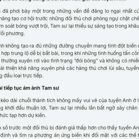
 đã phơi bày một trong những vấn đề đáng lo ngại nhất củ
năng tạo cơ hội trước những đối thủ chơi phòng ngự chặt chẽ
 soát bóng vượt trội, Tam sư lại thiếu sự sáng tạo trong khâu
đối phương.
Anh không tạo ra đủ những đường chuyền mang tính đột biến 
hợp trung lộ dễ bị bắt bài, trong khi những tình huống tấn cô
 thường xuyên rơi vào tình trạng “đói bóng” và không có nhiề
i thiện khả năng xuyên phá các hàng thủ chơi lùi sâu, tuyể
 đấu loại trực tiếp.
ai tiếp tục ám ảnh Tam sư
kéo dài chuỗi thành tích không mấy vui vẻ của tuyển Anh ở l
g khởi đầu thuận lợi, Tam sư lại nhiều lần bất ngờ sảy chân 
phức tạp hơn dự kiến.
m số trước một đối thủ bị đánh giá thấp hơn cho thấy tuyển A
 định và tìm ra phương án ứng biến khi đối mặt với các thế