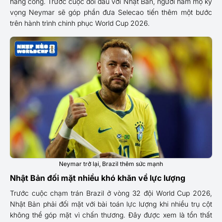
hàng công. Trước cuộc đối đầu với Nhật Bản, người hâm mộ kỳ
vọng Neymar sẽ góp phần đưa Selecao tiến thêm một bước
trên hành trình chinh phục World Cup 2026.
Neymar trở lại, Brazil thêm sức mạnh
Nhật Bản đối mặt nhiều khó khăn về lực lượng
Trước cuộc chạm trán Brazil ở vòng 32 đội World Cup 2026,
Nhật Bản phải đối mặt với bài toán lực lượng khi nhiều trụ cột
không thể góp mặt vì chấn thương. Đây được xem là tổn thất