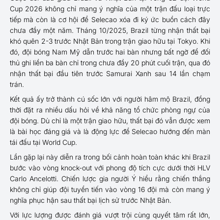
Cup 2026 không chỉ mang ý nghĩa của một trận đấu loại trực
tiếp mà còn là cơ hội để Selecao xóa đi ký ức buồn cách đây
chưa đầy một năm. Tháng 10/2025, Brazil từng nhận thất bại
khó quên 2-3 trước Nhật Bản trong trận giao hữu tại Tokyo. Khi
đó, đội bóng Nam Mỹ dẫn trước hai bàn nhưng bất ngờ để đối
thủ ghi liền ba bàn chỉ trong chưa đầy 20 phút cuối trận, qua đó
nhận thất bại đầu tiên trước Samurai Xanh sau 14 lần chạm
trán.
Kết quả ấy trở thành cú sốc lớn với người hâm mộ Brazil, đồng
thời đặt ra nhiều dấu hỏi về khả năng tổ chức phòng ngự của
đội bóng. Dù chỉ là một trận giao hữu, thất bại đó vẫn được xem
là bài học đáng giá và là động lực để Selecao hướng đến màn
tái đấu tại World Cup.
Lần gặp lại này diễn ra trong bối cảnh hoàn toàn khác khi Brazil
bước vào vòng knock-out với phong độ tích cực dưới thời HLV
Carlo Ancelotti. Chiến lược gia người Ý hiểu rằng chiến thắng
không chỉ giúp đội tuyển tiến vào vòng 16 đội mà còn mang ý
nghĩa phục hận sau thất bại lịch sử trước Nhật Bản.
Với lực lượng được đánh giá vượt trội cùng quyết tâm rất lớn,