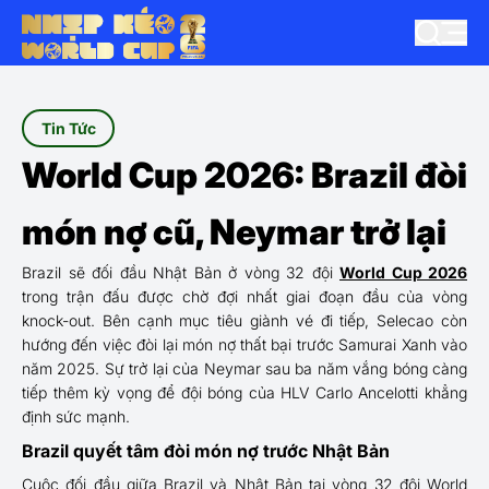
Tin Tức
World Cup 2026: Brazil đòi
món nợ cũ, Neymar trở lại
Brazil sẽ đối đầu Nhật Bản ở vòng 32 đội
World Cup 2026
trong trận đấu được chờ đợi nhất giai đoạn đầu của vòng
knock-out. Bên cạnh mục tiêu giành vé đi tiếp, Selecao còn
hướng đến việc đòi lại món nợ thất bại trước Samurai Xanh vào
năm 2025. Sự trở lại của Neymar sau ba năm vắng bóng càng
tiếp thêm kỳ vọng để đội bóng của HLV Carlo Ancelotti khẳng
định sức mạnh.
Brazil quyết tâm đòi món nợ trước Nhật Bản
Cuộc đối đầu giữa Brazil và Nhật Bản tại vòng 32 đội World