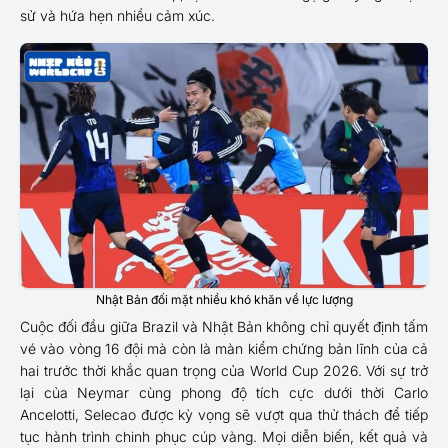
sử và hứa hẹn nhiều cảm xúc.
Nhật Bản đối mặt nhiều khó khăn về lực lượng
Cuộc đối đầu giữa Brazil và Nhật Bản không chỉ quyết định tấm
vé vào vòng 16 đội mà còn là màn kiểm chứng bản lĩnh của cả
hai trước thời khắc quan trọng của World Cup 2026. Với sự trở
lại của Neymar cùng phong độ tích cực dưới thời Carlo
Ancelotti, Selecao được kỳ vọng sẽ vượt qua thử thách để tiếp
tục hành trình chinh phục cúp vàng. Mọi diễn biến, kết quả và