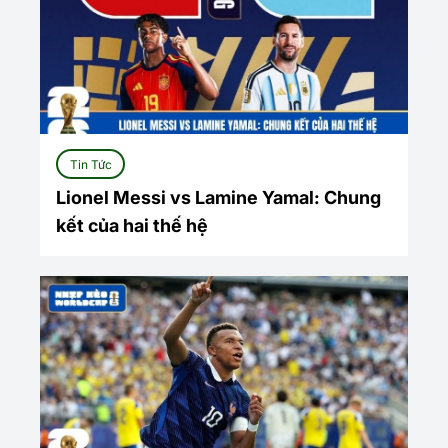
Tin Tức
Lionel Messi vs Lamine Yamal: Chung
kết của hai thế hệ