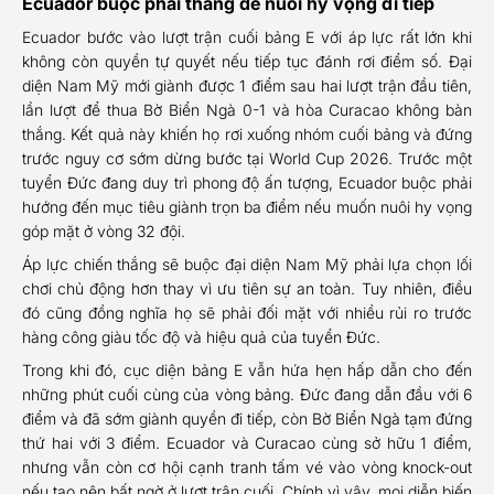
Ecuador buộc phải thắng để nuôi hy vọng đi tiếp
Ecuador bước vào lượt trận cuối bảng E với áp lực rất lớn khi
không còn quyền tự quyết nếu tiếp tục đánh rơi điểm số. Đại
diện Nam Mỹ mới giành được 1 điểm sau hai lượt trận đầu tiên,
lần lượt để thua Bờ Biển Ngà 0-1 và hòa Curacao không bàn
thắng. Kết quả này khiến họ rơi xuống nhóm cuối bảng và đứng
trước nguy cơ sớm dừng bước tại World Cup 2026. Trước một
tuyển Đức đang duy trì phong độ ấn tượng, Ecuador buộc phải
hướng đến mục tiêu giành trọn ba điểm nếu muốn nuôi hy vọng
góp mặt ở vòng 32 đội.
Áp lực chiến thắng sẽ buộc đại diện Nam Mỹ phải lựa chọn lối
chơi chủ động hơn thay vì ưu tiên sự an toàn. Tuy nhiên, điều
đó cũng đồng nghĩa họ sẽ phải đối mặt với nhiều rủi ro trước
hàng công giàu tốc độ và hiệu quả của tuyển Đức.
Trong khi đó, cục diện bảng E vẫn hứa hẹn hấp dẫn cho đến
những phút cuối cùng của vòng bảng. Đức đang dẫn đầu với 6
điểm và đã sớm giành quyền đi tiếp, còn Bờ Biển Ngà tạm đứng
thứ hai với 3 điểm. Ecuador và Curacao cùng sở hữu 1 điểm,
nhưng vẫn còn cơ hội cạnh tranh tấm vé vào vòng knock-out
nếu tạo nên bất ngờ ở lượt trận cuối. Chính vì vậy, mọi diễn biến