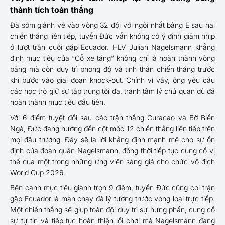
thành tích toàn thắng
Đã sớm giành vé vào vòng 32 đội với ngôi nhất bảng E sau hai
chiến thắng liên tiếp, tuyển Đức vẫn không có ý định giảm nhịp
ở lượt trận cuối gặp Ecuador. HLV Julian Nagelsmann khẳng
định mục tiêu của “Cỗ xe tăng” không chỉ là hoàn thành vòng
bảng mà còn duy trì phong độ và tinh thần chiến thắng trước
khi bước vào giai đoạn knock-out. Chính vì vậy, ông yêu cầu
các học trò giữ sự tập trung tối đa, tránh tâm lý chủ quan dù đã
hoàn thành mục tiêu đầu tiên.
Với 6 điểm tuyệt đối sau các trận thắng Curacao và Bờ Biển
Ngà, Đức đang hướng đến cột mốc 12 chiến thắng liên tiếp trên
mọi đấu trường. Đây sẽ là lời khẳng định mạnh mẽ cho sự ổn
định của đoàn quân Nagelsmann, đồng thời tiếp tục củng cố vị
thế của một trong những ứng viên sáng giá cho chức vô địch
World Cup 2026.
Bên cạnh mục tiêu giành trọn 9 điểm, tuyển Đức cũng coi trận
gặp Ecuador là màn chạy đà lý tưởng trước vòng loại trực tiếp.
Một chiến thắng sẽ giúp toàn đội duy trì sự hưng phấn, củng cố
sự tự tin và tiếp tục hoàn thiện lối chơi mà Nagelsmann đang