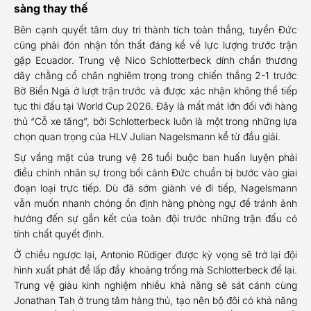
sàng thay thế
Bên cạnh quyết tâm duy trì thành tích toàn thắng, tuyển Đức
cũng phải đón nhận tổn thất đáng kể về lực lượng trước trận
gặp Ecuador. Trung vệ Nico Schlotterbeck dính chấn thương
dây chằng cổ chân nghiêm trọng trong chiến thắng 2-1 trước
Bờ Biển Ngà ở lượt trận trước và được xác nhận không thể tiếp
tục thi đấu tại World Cup 2026. Đây là mất mát lớn đối với hàng
thủ “Cỗ xe tăng”, bởi Schlotterbeck luôn là một trong những lựa
chọn quan trọng của HLV Julian Nagelsmann kể từ đầu giải.
Sự vắng mặt của trung vệ 26 tuổi buộc ban huấn luyện phải
điều chỉnh nhân sự trong bối cảnh Đức chuẩn bị bước vào giai
đoạn loại trực tiếp. Dù đã sớm giành vé đi tiếp, Nagelsmann
vẫn muốn nhanh chóng ổn định hàng phòng ngự để tránh ảnh
hưởng đến sự gắn kết của toàn đội trước những trận đấu có
tính chất quyết định.
Ở chiều ngược lại, Antonio Rüdiger được kỳ vọng sẽ trở lại đội
hình xuất phát để lấp đầy khoảng trống mà Schlotterbeck để lại.
Trung vệ giàu kinh nghiệm nhiều khả năng sẽ sát cánh cùng
Jonathan Tah ở trung tâm hàng thủ, tạo nên bộ đôi có khả năng