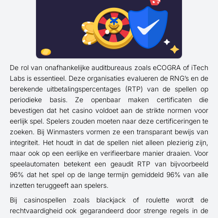
De rol van onafhankelijke auditbureaus zoals eCOGRA of iTech
Labs is essentieel. Deze organisaties evalueren de RNG’s en de
berekende uitbetalingspercentages (RTP) van de spellen op
periodieke basis. Ze openbaar maken certificaten die
bevestigen dat het casino voldoet aan de strikte normen voor
eerlijk spel. Spelers zouden moeten naar deze certificeringen te
zoeken. Bij Winmasters vormen ze een transparant bewijs van
integriteit. Het houdt in dat de spellen niet alleen plezierig zijn,
maar ook op een eerlijke en verifieerbare manier draaien. Voor
speelautomaten betekent een geaudit RTP van bijvoorbeeld
96% dat het spel op de lange termijn gemiddeld 96% van alle
inzetten teruggeeft aan spelers.
Bij casinospellen zoals blackjack of roulette wordt de
rechtvaardigheid ook gegarandeerd door strenge regels in de