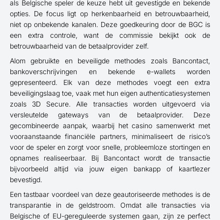
als Belgische speler de keuze hebt uit gevestigde en bekende
opties. De focus ligt op herkenbaarheid en betrouwbaarheid,
niet op onbekende kanalen. Deze goedkeuring door de BGC is
een extra controle, want de commissie bekijkt ook de
betrouwbaarheid van de betaalprovider zelf.
Alom gebruikte en beveiligde methodes zoals Bancontact,
bankoverschrijvingen en bekende e-wallets worden
gepresenteerd. Elk van deze methodes voegt een extra
beveiligingslaag toe, vaak met hun eigen authenticatiesystemen
zoals 3D Secure. Alle transacties worden uitgevoerd via
versleutelde gateways van de betaalprovider. Deze
gecombineerde aanpak, waarbij het casino samenwerkt met
vooraanstaande financiële partners, minimaliseert de risico’s
voor de speler en zorgt voor snelle, probleemloze stortingen en
opnames realiseerbaar. Bij Bancontact wordt de transactie
bijvoorbeeld altijd via jouw eigen bankapp of kaartlezer
bevestigd.
Een tastbaar voordeel van deze geautoriseerde methodes is de
transparantie in de geldstroom. Omdat alle transacties via
Belgische of EU-gereguleerde systemen gaan, zijn ze perfect