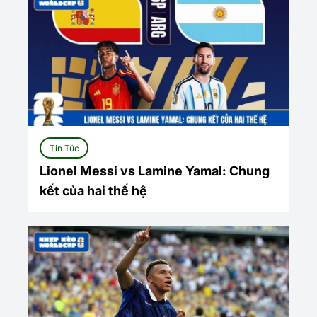
Tin Tức
Lionel Messi vs Lamine Yamal: Chung
kết của hai thế hệ