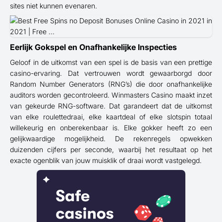
sites niet kunnen evenaren.
Eerlijk Gokspel en Onafhankelijke Inspecties
Geloof in de uitkomst van een spel is de basis van een prettige
casino-ervaring. Dat vertrouwen wordt gewaarborgd door
Random Number Generators (RNG’s) die door onafhankelijke
auditors worden gecontroleerd. Winmasters Casino maakt inzet
van gekeurde RNG-software. Dat garandeert dat de uitkomst
van elke roulettedraai, elke kaartdeal of elke slotspin totaal
willekeurig en onberekenbaar is. Elke gokker heeft zo een
gelijkwaardige mogelijkheid. De rekenregels opwekken
duizenden cijfers per seconde, waarbij het resultaat op het
exacte ogenblik van jouw muisklik of draai wordt vastgelegd.