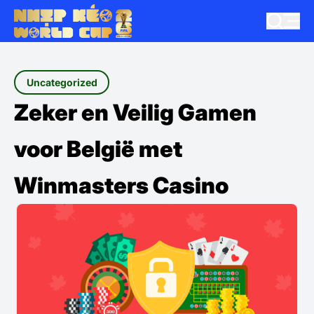
Uncategorized
Zeker en Veilig Gamen
voor België met
Winmasters Casino