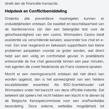
strekt dan de financiële transactie.
Helpdesk en Conflictbemiddeling
Ondanks alle preventieve maatregelen kunnen er
onduidelijkheden ontstaan. De kwaliteit en beschikbaarheid van
de klantenservice zijn dan een belangrijke test voor de
geloofwaardigheid van een casino. Winmasters Casino biedt
assistentie via verschillende kanalen, waaronder live chat en e-
mail. Een snel reagerend en bekwaam supportteam kan kleine
problemen aanpakken voordat ze groter worden, wat direct
helpt aan een veilig en comfortabel gevoel. In praktijktests
antwoordde de live chat gewoonlijk binnen een paar minuten,
met agenten die zowel Nederlands als Frans vloeiend spraken.
Mocht er een meningsverschil ontstaan dat niet direct kan
worden opgelost, dan is het aanwezigheid van een heldere
escalatieladder essentieel. Als BGC-licentiehouder valt
Winmasters onder het toezicht van deze officiële instantie. Dat
betekent dat spelers het recht hebben een klacht in te dienen bij
de Belgische Kansspelcommissie voor een onafhankelijke
beoordeling. Deze externe, wettelijke mogelijkheid tot