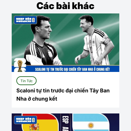
Các bài khác
Tin Tức
Scaloni tự tin trước đại chiến Tây Ban
Nha ở chung kết