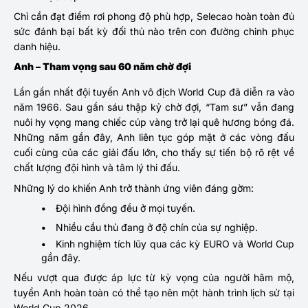
Chỉ cần đạt điểm rơi phong độ phù hợp, Selecao hoàn toàn đủ
sức đánh bại bất kỳ đối thủ nào trên con đường chinh phục
danh hiệu.
Anh – Tham vọng sau 60 năm chờ đợi
Lần gần nhất đội tuyển Anh vô địch World Cup đã diễn ra vào
năm 1966. Sau gần sáu thập kỷ chờ đợi, “Tam sư” vẫn đang
nuôi hy vọng mang chiếc cúp vàng trở lại quê hương bóng đá.
Những năm gần đây, Anh liên tục góp mặt ở các vòng đấu
cuối cùng của các giải đấu lớn, cho thấy sự tiến bộ rõ rệt về
chất lượng đội hình và tâm lý thi đấu.
Những lý do khiến Anh trở thành ứng viên đáng gờm:
Đội hình đồng đều ở mọi tuyến.
Nhiều cầu thủ đang ở độ chín của sự nghiệp.
Kinh nghiệm tích lũy qua các kỳ EURO và World Cup
gần đây.
Nếu vượt qua được áp lực từ kỳ vọng của người hâm mộ,
tuyển Anh hoàn toàn có thể tạo nên một hành trình lịch sử tại
World Cup 2026.