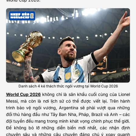
Danh sách 4 kẻ thách thức ngôi vương tại World Cup 2026
World Cup 2026
không chỉ là sân khấu cuối cùng của Lionel
Messi, mà còn là nơi lịch sử có thể được viết lại. Trên hành
trình bảo vệ ngôi vương, Argentina sẽ phải vượt qua những
đối thủ hàng đầu như Tây Ban Nha, Pháp, Brazil và Anh – các
đội tuyển đều mang trong mình khát vọng chinh phục thế giới.
Để không bỏ lỡ những diễn biến mới nhất, các nhận định
chuyên sâu và những câu chuyện đáng chú ý xoay quanh