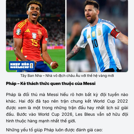
Tây Ban Nha – Nhà vô địch châu Âu với thế hệ vàng mới
Pháp – Kẻ thách thức quen thuộc của Messi
Pháp là đối thủ mà Messi hiểu rõ hơn bất kỳ đội tuyển nào
khác. Hai đội đã tạo nên trận chung kết World Cup 2022
được xem là một trong những trận đấu hay nhất lịch sử giải
đấu. Bước vào World Cup 2026, Les Bleus vẫn sở hữu đội
hình thuộc hàng mạnh nhất thế giới.
Những yếu tố giúp Pháp luôn được đánh giá cao: