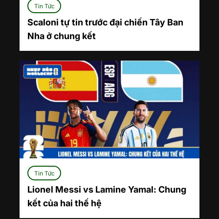
Tin Tức
Scaloni tự tin trước đại chiến Tây Ban
Nha ở chung kết
Tin Tức
Lionel Messi vs Lamine Yamal: Chung
kết của hai thế hệ