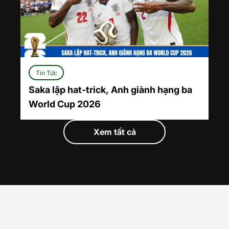
Tin Tức
Saka lập hat-trick, Anh giành hạng ba
World Cup 2026
Xem tất cả