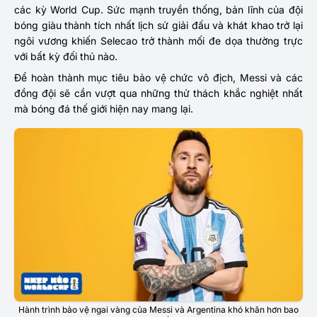
các kỳ World Cup. Sức mạnh truyền thống, bản lĩnh của đội
bóng giàu thành tích nhất lịch sử giải đấu và khát khao trở lại
ngôi vương khiến Selecao trở thành mối đe dọa thường trực
với bất kỳ đối thủ nào.
Để hoàn thành mục tiêu bảo vệ chức vô địch, Messi và các
đồng đội sẽ cần vượt qua những thử thách khắc nghiệt nhất
mà bóng đá thế giới hiện nay mang lại.
Hành trình bảo vệ ngai vàng của Messi và Argentina khó khăn hơn bao