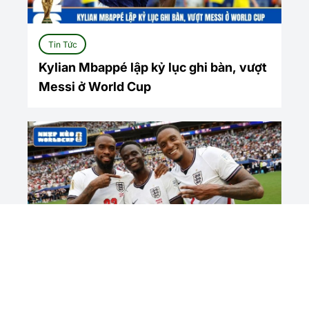
Tin Tức
Kylian Mbappé lập kỷ lục ghi bàn, vượt
Messi ở World Cup
Tin Tức
Saka lập hat-trick, Anh giành hạng ba