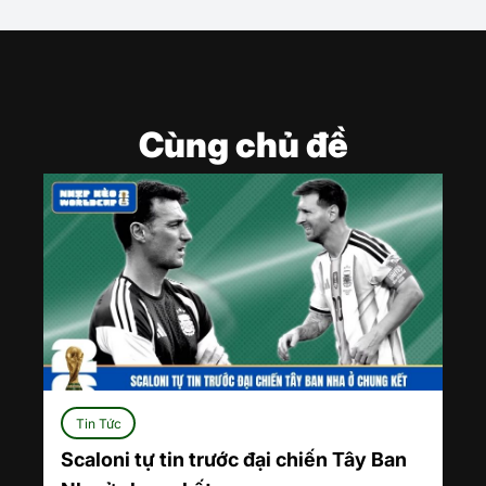
Cùng chủ đề
Tin Tức
Scaloni tự tin trước đại chiến Tây Ban