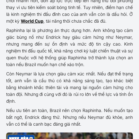
chơi nhanh hơn, dồn áp lực trực tiếp lên hàng thủ đối phương
thay vì ưu tiên kiểm soát bóng tinh tế. Tuy nhiên, điểm hạn chế
là kinh nghiệm thi đấu đỉnh cao của anh vẫn còn là dấu hỏi. Ở
một kỳ
World Cup
, tài năng thôi chưa chắc đã đủ.
Raphinha lại là phương án thực dụng hơn. Anh không tạo cảm
giác bùng nổ như Endrick hay giàu cảm hứng như Neymar,
nhưng mang đến sự ổn định và mức độ tin cậy cao. Kinh
nghiệm thi đấu quốc tế, khả năng chơi kỷ luật chiến thuật và sự
quen thuộc với hệ thống giúp Raphinha trở thành lựa chọn an
toàn nếu Brazil muốn hạn chế xáo trộn.
Còn Neymar là lựa chọn giàu cảm xúc nhất. Nếu đạt thể trạng
tốt, anh vẫn là cầu thủ có khả năng sáng tạo, tạo khác biệt
bằng khoảnh khắc thiên tài và mang lại nguồn cảm hứng cho
toàn đội. Nhưng đi cùng với đó là rủi ro lớn về thể lực và tính ổn
định.
Nếu ưu tiên an toàn, Brazil nên chọn Raphinha. Nếu muốn tạo
bất ngờ, Endrick đáng thử. Nhưng nếu Neymar đủ khỏe, anh
vẫn có thể là canh bạc đáng giá nhất.