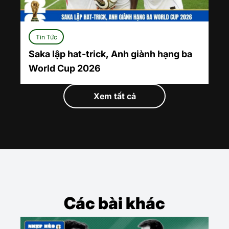
Tin Tức
Saka lập hat-trick, Anh giành hạng ba
World Cup 2026
Xem tất cả
Các bài khác