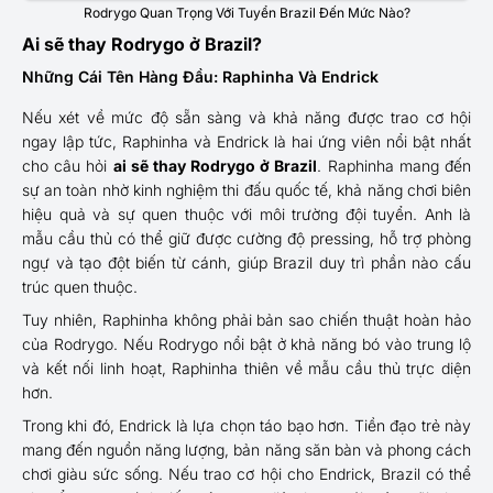
Rodrygo Quan Trọng Với Tuyển Brazil Đến Mức Nào?
Ai sẽ thay Rodrygo ở Brazil?
Những Cái Tên Hàng Đầu: Raphinha Và Endrick
Nếu xét về mức độ sẵn sàng và khả năng được trao cơ hội
ngay lập tức, Raphinha và Endrick là hai ứng viên nổi bật nhất
cho câu hỏi
ai sẽ thay Rodrygo ở Brazil
. Raphinha mang đến
sự an toàn nhờ kinh nghiệm thi đấu quốc tế, khả năng chơi biên
hiệu quả và sự quen thuộc với môi trường đội tuyển. Anh là
mẫu cầu thủ có thể giữ được cường độ pressing, hỗ trợ phòng
ngự và tạo đột biến từ cánh, giúp Brazil duy trì phần nào cấu
trúc quen thuộc.
Tuy nhiên, Raphinha không phải bản sao chiến thuật hoàn hảo
của Rodrygo. Nếu Rodrygo nổi bật ở khả năng bó vào trung lộ
và kết nối linh hoạt, Raphinha thiên về mẫu cầu thủ trực diện
hơn.
Trong khi đó, Endrick là lựa chọn táo bạo hơn. Tiền đạo trẻ này
mang đến nguồn năng lượng, bản năng săn bàn và phong cách
chơi giàu sức sống. Nếu trao cơ hội cho Endrick, Brazil có thể