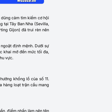
f dũng cảm tìm kiếm cơ hội
ng tại Tây Ban Nha (Sevilla,
ting Gijon) đã trui rèn nên
 ngoặt định mệnh. Dưới sự
ợc khai mở đến mức tối đa,
khu vực.
hưởng khổng lồ của số 11.
ủa hàng loạt trận cầu mang
uần, điểm nhấn làm nên tên