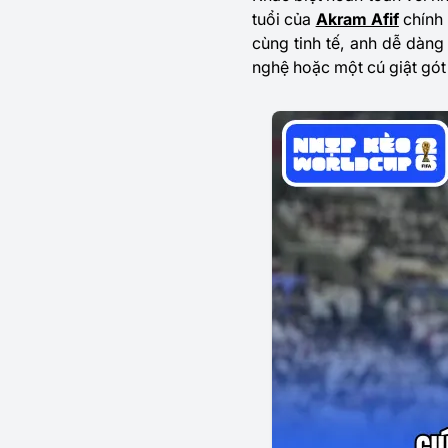
tuổi của
Akram Afif
chính 
cùng tinh tế, anh dễ dàn
nghệ hoặc một cú giật gót 