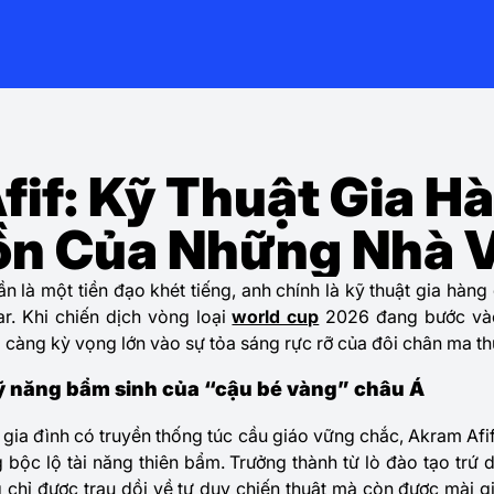
if: Kỹ Thuật Gia H
Hồn Của Những Nhà 
n là một tiền đạo khét tiếng, anh chính là kỹ thuật gia hàng
r. Khi chiến dịch vòng loại
world cup
2026 đang bước và
i càng kỳ vọng lớn vào sự tỏa sáng rực rỡ của đôi chân ma th
kỹ năng bẩm sinh của “cậu bé vàng” châu Á
 gia đình có truyền thống túc cầu giáo vững chắc, Akram Afif
bộc lộ tài năng thiên bẩm. Trưởng thành từ lò đào tạo trứ
chỉ được trau dồi về tư duy chiến thuật mà còn được mài gi