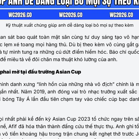
Kỹ thuật xuất chúng giúp anh dễ dàng loại bỏ mọi sự theo kèm
an sát bao quát toàn mặt sân cùng tư duy sáng tạo vô hạn
 lẹm xé toang mọi hàng thủ. Dù bị theo kèm vô cùng gắt gao
và tự mình tung ra những cú dứt điểm hiểm hóc. Báo chí qu
 để miêu tả về đôi chân ma thuật khó lường của anh.
 phai mờ tại đấu trường Asian Cup
minh danh xưng “linh hồn của những nhà vô địch” chính là mà
 gần nhất. Năm 2019, anh đóng vai trò nhạc trưởng xuất sắc n
đội bóng Tây Á lần đầu tiên chạm tay vào chiếc cúp bạc dan
lọi nhất phải kể đến kỳ Asian Cup 2023 tổ chức ngay trên s
ề, Afif đã hóa thân thành đấng cứu thế thực thụ. Anh ghi 
 vô tiền khoáng hậu trong trận chung kết nghẹt thở trước 