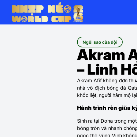
Ngôi sao của đội
Akram Af
– Linh 
Akram Afif không đơn thuầ
nhà vô địch bóng đá Qata
khốc liệt, người hâm mộ lạ
Hành trình rèn giũa 
Sinh ra tại Doha trong một
bóng tròn và nhanh chóng 
ngọc thô vùng Vịnh không 