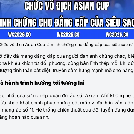
hức vô địch Asian Cup là minh chứng cho đẳng cấp của siêu sao nà
giờ đây đã mang dáng dấp của người đàn anh chững chạc, biế
pha khiêu khích từ đối phương, cùng bản lĩnh thép mỗi khi đ
 tượng tinh thần bất diệt, truyền cảm hứng mạnh mẽ cho hàng 
 hành trình hướng tới tương lai
ao nhất của sự nghiệp quần đùi áo số, Akram Afif không hề t
ửa khao khát chinh phục những cột mốc vĩ đại hơn vẫn luôn
ạo mang áo số 11. Hệ thống chiến thuật của đội tuyển đang đ
năng hoàn hảo của anh.