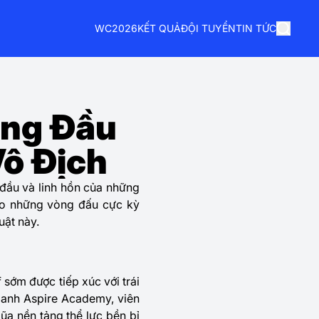
WC2026
KẾT QUẢ
ĐỘI TUYỂN
TIN TỨC
àng Đầu
Vô Địch
 đầu và linh hồn của những
o những vòng đấu cực kỳ
uật này.
 sớm được tiếp xúc với trái
 danh Aspire Academy, viên
ũa nền tảng thể lực bền bỉ