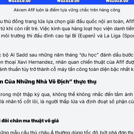
Akram Afif luôn là điểm tựa vững chắc trên hàng công
 thủ đồng trang lứa lựa chọn giải đấu quốc nội an toàn, Afi
 từ khi còn rất trẻ. Việc kinh qua hàng loạt học viện danh tiế
m môi trường thi đấu đỉnh cao tại Bỉ (Eupen) và La Liga (Spor
lạc bộ Al Sadd sau những năm tháng “du học” đánh dấu bước
ền thoại Xavi Hernandez, nhãn quan chiến thuật của Afif đư
ánh thuần túy trở thành cỗ máy tấn công toàn diện bậc nhất 
ồn Của Những Nhà Vô Địch” thực thụ
rong một thập kỷ qua, không thể không nhắc đến tầm ảnh 
là nhân tố cốt lõi, là người thắp lửa và định đoạt số phận c
i đôi chân ma thuật vô giá
hững mẫu cầu thủ châu Á thường dùng tốc độ bứt phá đơn th