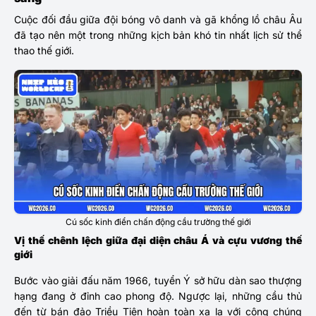
Cuộc đối đầu giữa đội bóng vô danh và gã khổng lồ châu Âu
đã tạo nên một trong những kịch bản khó tin nhất lịch sử thể
thao thế giới.
Cú sốc kinh điển chấn động cầu trường thế giới
Vị thế chênh lệch giữa đại diện châu Á và cựu vương thế
giới
Bước vào giải đấu năm 1966, tuyển Ý sở hữu dàn sao thượng
hạng đang ở đỉnh cao phong độ. Ngược lại, những cầu thủ
đến từ bán đảo Triều Tiên hoàn toàn xa lạ với công chúng