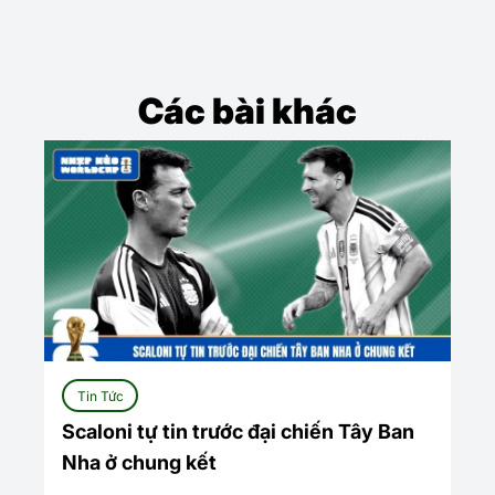
Các bài khác
Tin Tức
Scaloni tự tin trước đại chiến Tây Ban
Nha ở chung kết