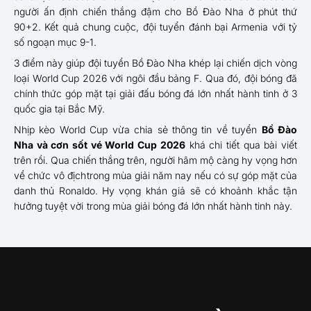
người ấn định chiến thắng đậm cho Bồ Đào Nha ở phút thứ
90+2. Kết quả chung cuộc, đội tuyển đánh bại Armenia với tỷ
số ngoạn mục 9-1.
3 điểm này giúp đội tuyển Bồ Đào Nha khép lại chiến dịch vòng
loại World Cup 2026 với ngôi đầu bảng F. Qua đó, đội bóng đã
chính thức góp mặt tại giải đấu bóng đá lớn nhất hành tinh ở 3
quốc gia tại Bắc Mỹ.
Nhịp kèo World Cup vừa chia sẻ thông tin về tuyển
Bồ Đào
Nha và cơn sốt vé World Cup 2026
khá chi tiết qua bài viết
trên rồi. Qua chiến thắng trên, người hâm mộ càng hy vọng hơn
về chức vô địch trong mùa giải năm nay nếu có sự góp mặt của
danh thủ Ronaldo. Hy vọng khán g iả sẽ có khoảnh khắc tận
hưởng tuyệt vời trong mùa giải bóng đá lớn nhất hành tinh này.