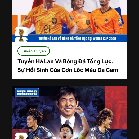
Tuyến Truyện
Tuyển Hà Lan Và Bóng Đá Tổng Lực:
Sự Hồi Sinh Của Cơn Lốc Màu Da Cam