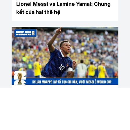
Lionel Messi vs Lamine Yamal: Chung
kết của hai thế hệ
Tin Tức
Kylian Mbappé lập kỷ lục ghi bàn, vượt
Messi ở World Cup