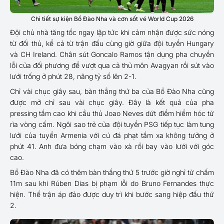
Chi tiết sự kiện Bồ Đào Nha và cơn sốt vé World Cup 2026
Đội chủ nhà tăng tốc ngay lập tức khi cảm nhận được sức nóng
từ đối thủ, kể cả từ trận đấu cùng giờ giữa đội tuyển Hungary
và CH Ireland. Chân sút Goncalo Ramos tận dụng pha chuyền
lỗi của đối phương để vượt qua cả thủ môn Avagyan rồi sút vào
lưới trống ở phút 28, nâng tỷ số lên 2-1.
Chỉ vài chục giây sau, bàn thắng thứ ba của Bồ Đào Nha cũng
được mở chỉ sau vài chục giây. Đây là kết quả của pha
pressing tầm cao khi cầu thủ Joao Neves dứt điểm hiểm hóc từ
rìa vòng cấm. Ngôi sao trẻ của đội tuyển PSG tiếp tục làm tung
lưới của tuyển Armenia với cú đá phạt tầm xa không tưởng ở
phút 41. Anh đưa bóng chạm vào xà rồi bay vào lưới với góc
cao.
Bồ Đào Nha đã có thêm bàn thắng thứ 5 trước giờ nghỉ từ chấm
11m sau khi Rúben Dias bị phạm lỗi do Bruno Fernandes thực
hiện. Thế trận áp đảo được duy trì khi bước sang hiệp đấu thứ
2.