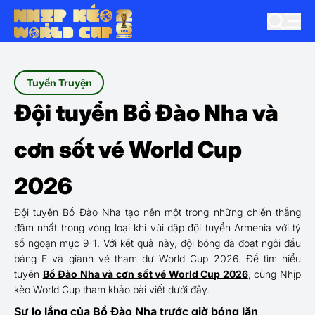
Tuyến Truyện
Đội tuyển Bồ Đào Nha và
cơn sốt vé World Cup
2026
Đội tuyển Bồ Đào Nha tạo nên một trong những chiến thắng
đậm nhất trong vòng loại khi vùi dập đội tuyển Armenia với tỷ
số ngoạn mục 9-1. Với kết quả này, đội bóng đã đoạt ngôi đầu
bảng F và giành vé tham dự World Cup 2026. Để tìm hiểu
tuyển
Bồ Đào Nha và cơn sốt vé World Cup 2026
, cùng Nhịp
kèo World Cup tham khảo bài viết dưới đây.
Sự lo lắng của Bồ Đào Nha trước giờ bóng lăn