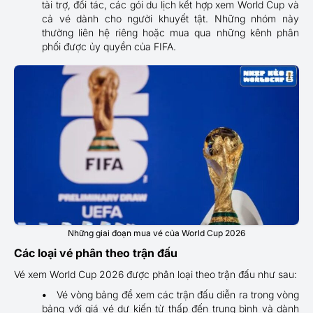
tài trợ, đối tác, các gói du lịch kết hợp xem World Cup và
cả vé dành cho người khuyết tật. Những nhóm này
thường liên hệ riêng hoặc mua qua những kênh phân
phối được ủy quyền của FIFA.
Những giai đoạn mua vé của World Cup 2026
Các loại vé phân theo trận đấu
Vé xem World Cup 2026 được phân loại theo trận đấu như sau:
Vé vòng bảng để xem các trận đấu diễn ra trong vòng
bảng với giá vé dự kiến từ thấp đến trung bình và dành