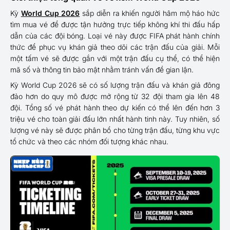
Kỳ
World Cup 2026
sắp diễn ra khiến người hâm mộ háo hức
tìm mua vé để được tận hưởng trực tiếp không khí thi đấu hấp
dẫn của các đội bóng. Loại vé này được FIFA phát hành chính
thức để phục vụ khán giả theo dõi các trận đấu của giải. Mỗi
một tấm vé sẽ được gắn với một trận đấu cụ thể, có thể hiện
mã số và thông tin bảo mật nhằm tránh vấn đề gian lận.
Kỳ World Cup 2026 sẽ có số lượng trận đấu và khán giả đông
đảo hơn do quy mô được mở rộng từ 32 đội tham gia lên 48
đội. Tổng số vé phát hành theo dự kiến có thể lên đến hơn 3
triệu vé cho toàn giải đấu lớn nhất hành tinh này. Tuy nhiên, số
lượng vé này sẽ được phân bổ cho từng trận đấu, từng khu vực
tổ chức và theo các nhóm đối tượng khác nhau.