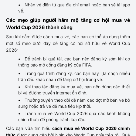
Nhận vé điện tử qua địa chỉ email hoặc bạn sẽ tải app
về.
Các mẹo giúp người hâm mộ tăng cơ hội mua vé
World Cup 2026 thành công
Sau khi nắm được cách mua vé, các bạn có thể áp dụng thêm
một số mẹo dưới đây để tăng cơ hội sở hữu vé World Cup
2026:
Để tránh bị quá tải, các bạn nên đăng ký sớm khi có
thông báo mở cổng đăng ký của FIFA.
Trong quá trình đăng ký, các bạn hãy lựa chọn nhiều
trận đấu khác nhau để tăng cơ hội trúng vé.
Khi thao tác đăng ký mua vé, bạn nên dùng các thiết
bị và đường truyền internet ổn định.
Thường xuyên theo dõi để nắm các đợt mở bán vé bổ
sung hoặc trả vé để mua tiếp kịp thời.
Tránh mua vé World Cup 2026 qua các kênh không
chính thức để phòng tránh lừa đảo.
Các bạn vừa tìm hiểu
cách mua vé World Cup 2026 chính
thức
được cung cấp bởi Nhịp kèo World Cup phía trên rồi. Quá