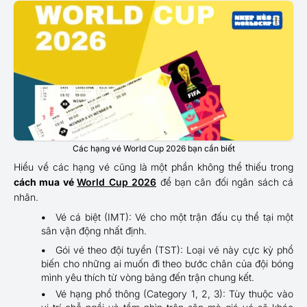
Các hạng vé World Cup 2026 bạn cần biết
Hiểu về các hạng vé cũng là một phần không thể thiếu trong
cách mua vé
World Cup 2026
để bạn cân đối ngân sách cá
nhân.
Vé cá biệt (IMT): Vé cho một trận đấu cụ thể tại một
sân vận động nhất định.
Gói vé theo đội tuyển (TST): Loại vé này cực kỳ phổ
biến cho những ai muốn đi theo bước chân của đội bóng
mình yêu thích từ vòng bảng đến trận chung kết.
Vé hạng phổ thông (Category 1, 2, 3): Tùy thuộc vào