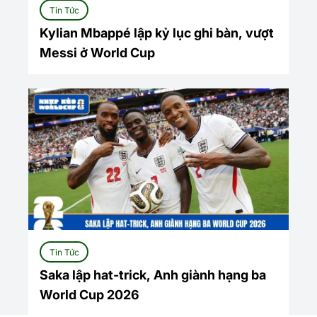
Tin Tức
Kylian Mbappé lập kỷ lục ghi bàn, vượt
Messi ở World Cup
Tin Tức
Saka lập hat-trick, Anh giành hạng ba
World Cup 2026