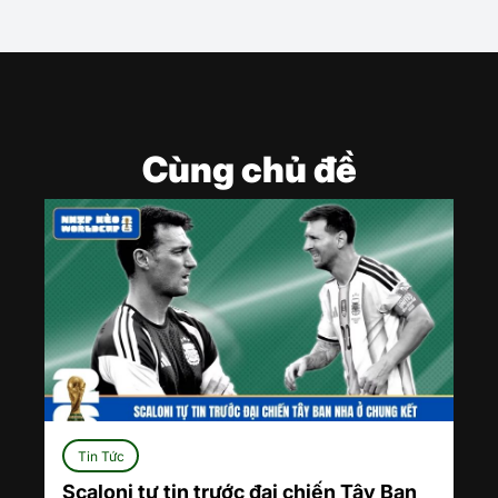
Cùng chủ đề
Tin Tức
Scaloni tự tin trước đại chiến Tây Ban