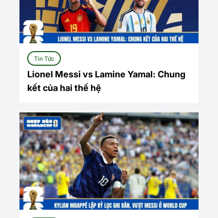
Tin Tức
Lionel Messi vs Lamine Yamal: Chung
kết của hai thế hệ