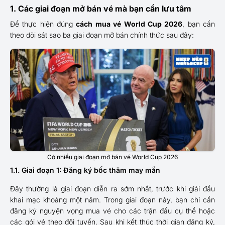
1. Các giai đoạn mở bán vé mà bạn cần lưu tâm
Để thực hiện đúng
cách mua vé World Cup 2026
, bạn cần
theo dõi sát sao ba giai đoạn mở bán chính thức sau đây:
Có nhiều giai đoạn mở bán vé World Cup 2026
1.1. Giai đoạn 1: Đăng ký bốc thăm may mắn
Đây thường là giai đoạn diễn ra sớm nhất, trước khi giải đấu
khai mạc khoảng một năm. Trong giai đoạn này, bạn chỉ cần
đăng ký nguyện vọng mua vé cho các trận đấu cụ thể hoặc
các gói vé theo đội tuyển. Sau khi kết thúc thời gian đăng ký,