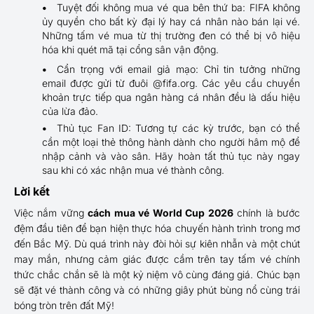
Tuyệt đối không mua vé qua bên thứ ba: FIFA không
ủy quyền cho bất kỳ đại lý hay cá nhân nào bán lại vé.
Những tấm vé mua từ thị trường đen có thể bị vô hiệu
hóa khi quét mã tại cổng sân vận động.
Cẩn trọng với email giả mạo: Chỉ tin tưởng những
email được gửi từ đuôi @fifa.org. Các yêu cầu chuyển
khoản trực tiếp qua ngân hàng cá nhân đều là dấu hiệu
của lừa đảo.
Thủ tục Fan ID: Tương tự các kỳ trước, bạn có thể
cần một loại thẻ thông hành dành cho người hâm mộ để
nhập cảnh và vào sân. Hãy hoàn tất thủ tục này ngay
sau khi có xác nhận mua vé thành công.
Lời kết
Việc nắm vững
cách mua vé World Cup 2026
chính là bước
đệm đầu tiên để bạn hiện thực hóa chuyến hành trình trong mơ
đến Bắc Mỹ. Dù quá trình này đòi hỏi sự kiên nhẫn và một chút
may mắn, nhưng cảm giác được cầm trên tay tấm vé chính
thức chắc chắn sẽ là một kỷ niệm vô cùng đáng giá. Chúc bạn
sẽ đặt vé thành công và có những giây phút bùng nổ cùng trái
bóng tròn trên đất Mỹ!