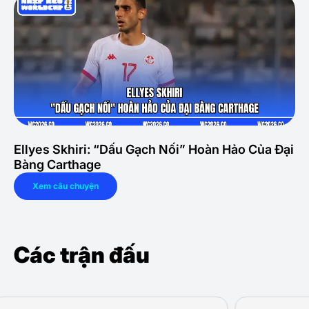
Ellyes Skhiri: “Dấu Gạch Nối” Hoàn Hảo Của Đại
Bàng Carthage
Xem câu chuyện
Các trận đấu