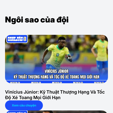
Ngôi sao của đội
Vinícius Júnior: Kỹ Thuật Thượng Hạng Và Tốc
Độ Xé Toang Mọi Giới Hạn
Xem câu chuyện