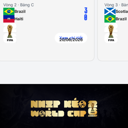
Vòng 3 · Bảng C
V
3
0
Scotland
0
3
Brazil
ết
Xem chi tiết
26
24/06/2026