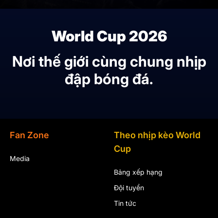
World Cup 2026
Nơi thế giới cùng chung nhịp
đập bóng đá.
Fan Zone
Theo nhịp kèo World
Cup
Media
Bảng xếp hạng
Đội tuyển
Tin tức