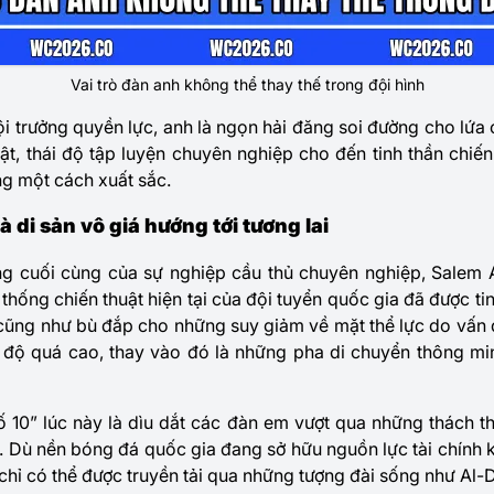
Vai trò đàn anh không thể thay thế trong đội hình
i trưởng quyền lực, anh là ngọn hải đăng soi đường cho lứa c
luật, thái độ tập luyện chuyên nghiệp cho đến tinh thần ch
ng một cách xuất sắc.
 di sản vô giá hướng tới tương lai
g cuối cùng của sự nghiệp cầu thủ chuyên nghiệp, Salem 
 thống chiến thuật hiện tại của đội tuyển quốc gia đã được t
cũng như bù đắp cho những suy giảm về mặt thể lực do vấn 
 độ quá cao, thay vào đó là những pha di chuyển thông min
ố 10” lúc này là dìu dắt các đàn em vượt qua những thách t
ới. Dù nền bóng đá quốc gia đang sở hữu nguồn lực tài chính
 chỉ có thể được truyền tải qua những tượng đài sống như Al-