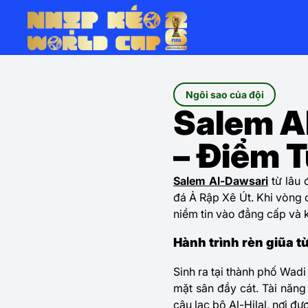
Ngôi sao của đội
Salem A
– Điểm 
Salem Al-Dawsari
từ lâu 
đá Ả Rập Xê Út. Khi vòng 
niềm tin vào đẳng cấp và k
Hành trình rèn giũa t
Sinh ra tại thành phố Wadi
mặt sân đầy cát. Tài năn
câu lạc bộ Al-Hilal, nơi đ