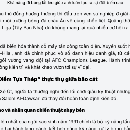
Khả năng đi bóng lắt léo giúp anh luôn tạo ra sự đột biến cao
u thủ đồng hương thường thi đấu trọn vẹn sự nghiệp ở giải 
i môi trường bóng đá châu Âu vô cùng khốc liệt. Quãng thờ
La Liga (Tây Ban Nha) dù không mang lại quá nhiều cơ hội ra
0” đã biến hóa thành cỗ máy tấn công toàn diện. Xuyên suốt
Hilal, anh đã chinh phục vô số danh hiệu danh giá, từ c
ôi vương vang dội tại AFC Champions League. Hành trình
g kiên trì và khát khao vươn tới sự vĩ đại.
Điểm Tựa Thép” thực thụ giữa bão cát
 Út, người ta thường nghĩ đến lối chơi giàu kỹ thuật nhưng đ
a Salem Al-Dawsari đã thay đổi hoàn toàn định kiến đó.
ao và nhãn quan chiến thuật nhạy bén
 lớn nhất của ngôi sao sinh năm 1991 chính là bộ kỹ năng t
 ở hai hành lang cánh, kết hợp cùng kỹ năng xử lý bóng bằn