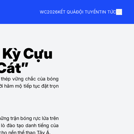
WC2026
KẾT QUẢ
ĐỘI TUYỂN
TIN TỨC
h Kỳ Cựu
Cát”
ựa thép vững chắc của bóng
i hâm mộ tiếp tục đặt trọn
hững trận bóng rực lửa trên
lò đào tạo danh tiếng của
 cho nền thể thao Tây Á.