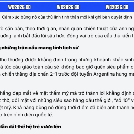
Cảm xúc bùng nổ của thủ lĩnh tinh thần mỗi khi ghi bàn quyết định
trò săn bàn, theo thời gian, nhãn quan chiến thuật của anh n
ướng, anh bắt đầu lùi sâu hơn, đóng vai trò của cầu thủ kiến th
 những trận cầu mang tính lịch sử
thụ thường được khẳng định trong những khoảnh khắc sinh 
 túc cầu giáo toàn cầu sẽ không bao giờ quên siêu phẩm cứ
h chiến thắng địa chấn 2-1 trước đội tuyển Argentina hùng m
thắng đẹp mắt về mặt thẩm mỹ mà trở thành lời khẳng định đ
 thở, đối mặt với những siêu sao hàng đầu thế giới, “số 10” v
t mỹ. Khả năng bùng nổ đúng thời điểm đã biến anh thành nỗ
 trên bình diện quốc tế.
 dẫn dắt thế hệ trẻ vươn lên