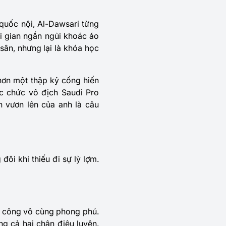
quốc nội, Al-Dawsari từng
i gian ngắn ngủi khoác áo
 sân, nhưng lại là khóa học
 hơn một thập kỷ cống hiến
ác chức vô địch Saudi Pro
 vươn lên của anh là câu
ôi khi thiếu đi sự lỳ lợm.
ấn công vô cùng phong phú.
g cả hai chân điêu luyện.