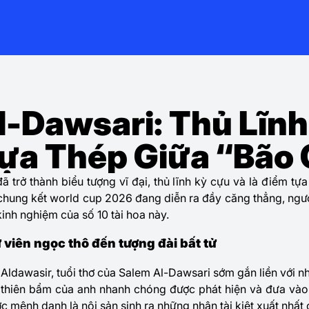
l-Dawsari: Thủ Lĩn
Tựa Thép Giữa “Bão 
đã trở thành biểu tượng vĩ đại, thủ lĩnh kỳ cựu và là điểm t
chung kết world cup 2026 đang diễn ra đầy căng thẳng, ngườ
inh nghiệm của số 10 tài hoa này.
ừ viên ngọc thô đến tượng đài bất tử
 Aldawasir, tuổi thơ của Salem Al-Dawsari sớm gắn liền với n
g thiên bẩm của anh nhanh chóng được phát hiện và đưa vào 
ược mệnh danh là nôi sản sinh ra những nhân tài kiệt xuất nhất