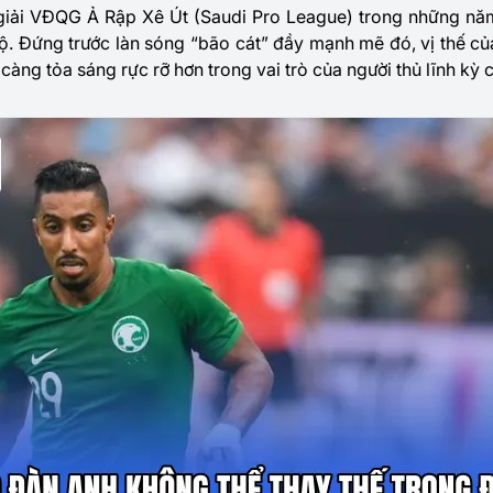
 giải VĐQG Ả Rập Xê Út (Saudi Pro League) trong những nă
bộ. Đứng trước làn sóng “bão cát” đầy mạnh mẽ đó, vị thế 
 càng tỏa sáng rực rỡ hơn trong vai trò của người thủ lĩnh kỳ 