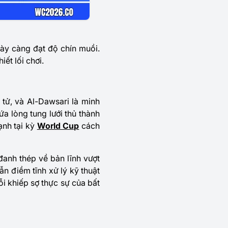
gày càng đạt độ chín muồi.
iết lối chơi.
tử, và Al-Dawsari là minh
a lòng tung lưới thủ thành
ạnh tại kỳ
World Cup
cách
anh thép về bản lĩnh vượt
ẫn điềm tĩnh xử lý kỹ thuật
i khiếp sợ thực sự của bất