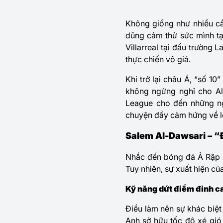
Không giống như nhiều cầ
dũng cảm thử sức mình tạ
Villarreal tại đấu trường 
thực chiến vô giá.
Khi trở lại châu Á, “số 1
không ngừng nghỉ cho Al-
League cho đến những ng
chuyện đầy cảm hứng về lòn
Salem Al-Dawsari – “
Nhắc đến bóng đá Ả Rập Xê
Tuy nhiên, sự xuất hiện củ
Kỹ năng dứt điểm đỉnh c
Điều làm nên sự khác biệt
Anh sở hữu tốc độ xé gió