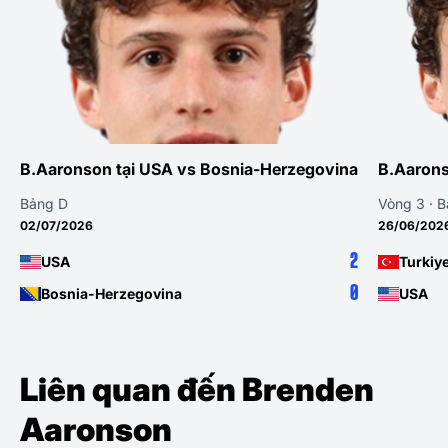
B.Aaronson tại USA vs Bosnia-Herzegovina
B.Aarons
Bảng D
Vòng 3 · 
02/07/2026
26/06/202
2
USA
Turkiy
0
Bosnia-Herzegovina
USA
Liên quan đến Brenden
Aaronson