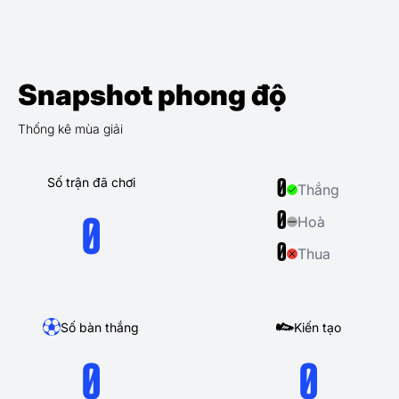
Snapshot phong độ
Thống kê mùa giải
Số trận đã chơi
0
Thắng
0
Hoà
0
0
Thua
Số bàn thắng
Kiến tạo
0
0