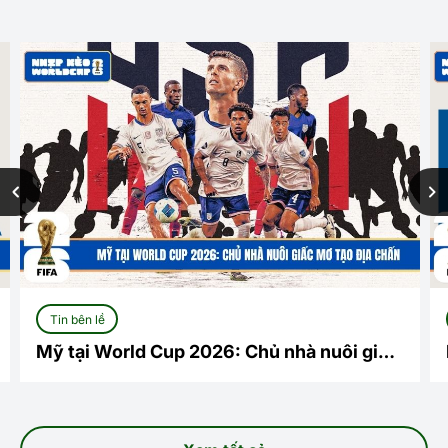
Tin bên lề
Mỹ tại World Cup 2026: Chủ nhà nuôi giấc
mơ tạo địa chấn