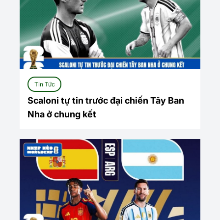
Tin Tức
Scaloni tự tin trước đại chiến Tây Ban
Nha ở chung kết