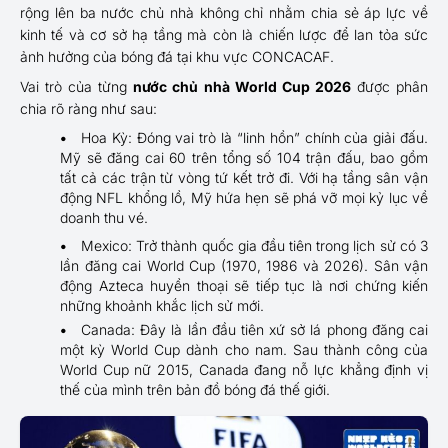
rộng lên ba nước chủ nhà không chỉ nhằm chia sẻ áp lực về
kinh tế và cơ sở hạ tầng mà còn là chiến lược để lan tỏa sức
ảnh hưởng của bóng đá tại khu vực CONCACAF.
Vai trò của từng
nước chủ nhà World Cup 2026
được phân
chia rõ ràng như sau:
Hoa Kỳ: Đóng vai trò là “linh hồn” chính của giải đấu.
Mỹ sẽ đăng cai 60 trên tổng số 104 trận đấu, bao gồm
tất cả các trận từ vòng tứ kết trở đi. Với hạ tầng sân vận
động NFL khổng lồ, Mỹ hứa hẹn sẽ phá vỡ mọi kỷ lục về
doanh thu vé.
Mexico: Trở thành quốc gia đầu tiên trong lịch sử có 3
lần đăng cai World Cup (1970, 1986 và 2026). Sân vận
động Azteca huyền thoại sẽ tiếp tục là nơi chứng kiến
những khoảnh khắc lịch sử mới.
Canada: Đây là lần đầu tiên xứ sở lá phong đăng cai
một kỳ World Cup dành cho nam. Sau thành công của
World Cup nữ 2015, Canada đang nỗ lực khẳng định vị
thế của mình trên bản đồ bóng đá thế giới.