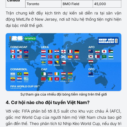
Canada
Toronto
BMO Field
45,000
Trận chung kết đầy kịch tính dự kiến sẽ diễn ra tại sân vận
động MetLife ở New Jersey, nơi sở hữu hệ thống tiện nghi hiện
đại bậc nhất thế giới.
Sự tham gia của nhiều đội bóng tiềm năng trên thế giới
4. Cơ hội nào cho đội tuyển Việt Nam?
Với việc FIFA phân bổ tới 8,5 suất cho khu vực châu Á (AFC),
giấc mơ World Cup của người hâm mộ Việt Nam chưa bao giờ
gần đến thế. Theo phân tích từ Nhịp Kèo World Cup, nếu duy trì