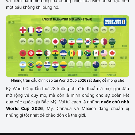
và niềm đam mê bóng đá cuồng nhiệt của Mexico sẽ tạo nên
một bầu không khí bùng nổ.
Những trận cầu đỉnh cao tại World Cup 2026 rất đáng để mong chờ
Kỳ World Cup lần thứ 23 không chỉ đơn thuần là một giải đấu
mở rộng về quy mô, mà còn là minh chứng cho sự đoàn kết
của các quốc gia Bắc Mỹ. Với tư cách là những
nước chủ nhà
World Cup 2026
, Mỹ, Canada và Mexico đang chuẩn bị
những gì tốt nhất để chào đón cả thế giới.