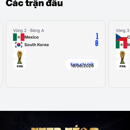
Các trận đấu
Vòng 2 · Bảng A
Vòng 3
1
Mexico
C
0
South Korea
M
Xem chi tiết
19/06/2026