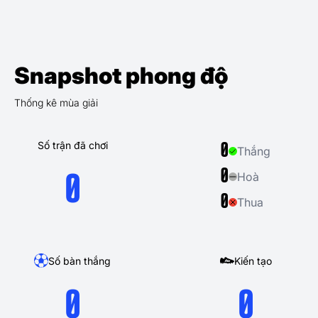
Snapshot phong độ
Thống kê mùa giải
Số trận đã chơi
0
Thắng
0
Hoà
0
0
Thua
Số bàn thắng
Kiến tạo
0
0