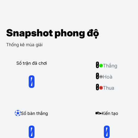
Snapshot phong độ
Thống kê mùa giải
Số trận đã chơi
0
Thắng
0
Hoà
0
0
Thua
Số bàn thắng
Kiến tạo
0
0