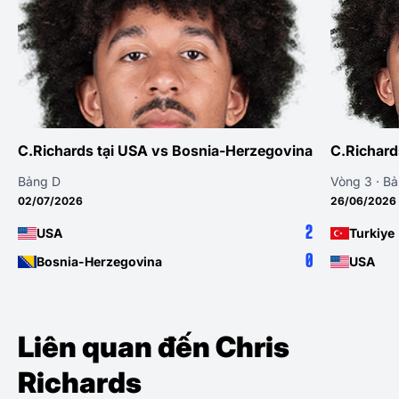
C.Richards tại USA vs Bosnia-Herzegovina
C.Richard
Bảng D
Vòng 3 · B
02/07/2026
26/06/2026
2
USA
Turkiye
0
Bosnia-Herzegovina
USA
Liên quan đến Chris
Richards