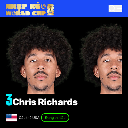
3
Chris Richards
Cầu thủ USA
Đang thi đấu