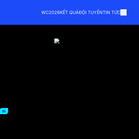
WC2026
KẾT QUẢ
ĐỘI TUYỂN
TIN TỨC
x4