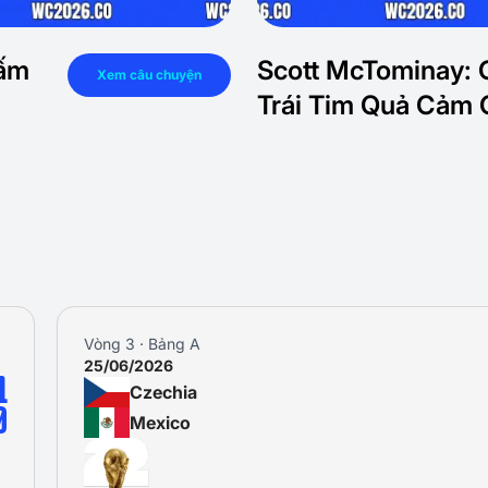
Cấm
Scott McTominay: C
Xem câu chuyện
Trái Tim Quả Cảm 
Vòng 1 · Bảng A
11/06/2026
0
Mexico
3
South Africa