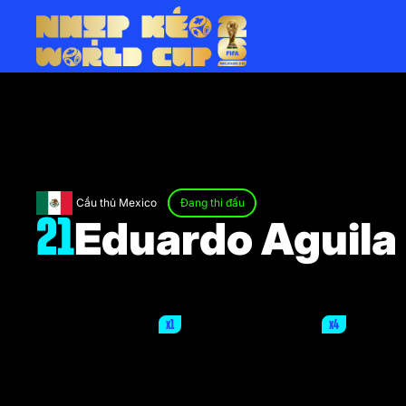
Cầu thủ Mexico
Đang thi đấu
Eduardo Aguila
21
x1
x4