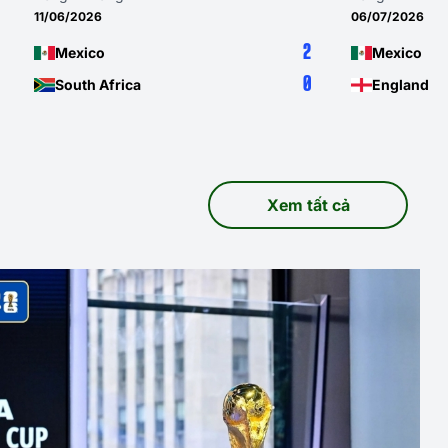
06/07/2026
01/07/2026
2
2
Mexico
Mexico
0
3
England
Ecuador
Xem tất cả