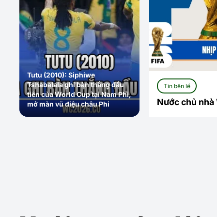
Tutu (2010): Siphiwe
Tshabalala ghi bàn thắng đầu
Tin bên lề
tiên của World Cup tại Nam Phi,
Nước chủ nhà W
mở màn vũ điệu châu Phi
Bắc Mỹ