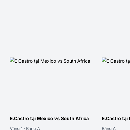
ica
E.Castro tại Mexico vs England
E.Castro tại
Bảng A
Bảng A