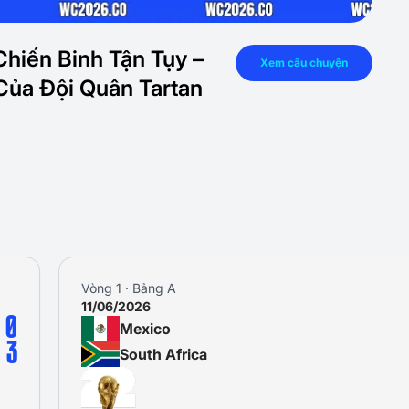
hiến Binh Tận Tụy –
Xem câu chuyện
Của Đội Quân Tartan
Vòng 2 · Bảng A
19/06/2026
2
Mexico
0
South Korea