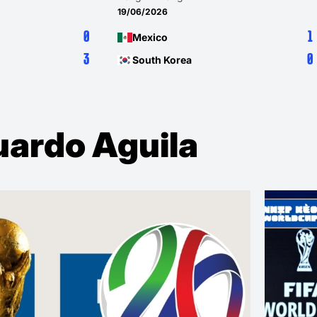
11/06/2026
1
Mexico
0
South Africa
uardo Aguila