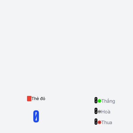
Thẻ đỏ
0
Thắng
0
Hoà
0
0
Thua