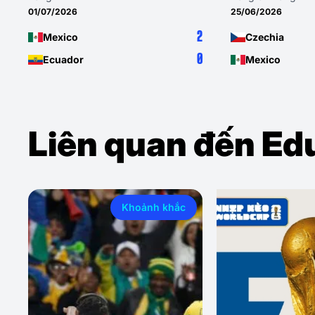
25/06/2026
19/06/2026
0
Czechia
Mexico
3
Mexico
South Korea
Liên quan đến Ed
Khoảnh khắc