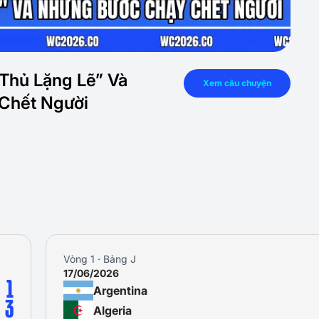
 Thủ Lặng Lẽ” Và
Xem câu chuyện
Chết Người
Vòng 1 · Bảng J
17/06/2026
1
Argentina
3
Algeria