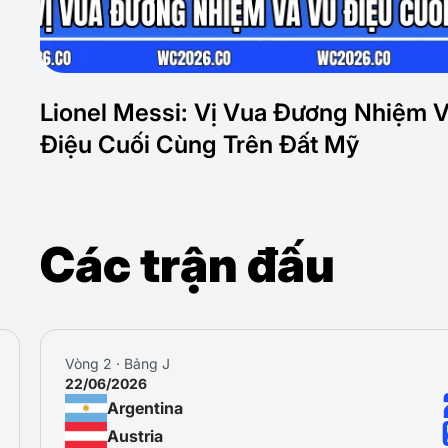
Lionel Messi: Vị Vua Đương Nhiệm 
Điệu Cuối Cùng Trên Đất Mỹ
Các trận đấu
Vòng 2 · Bảng J
22/06/2026
Argentina
Austria