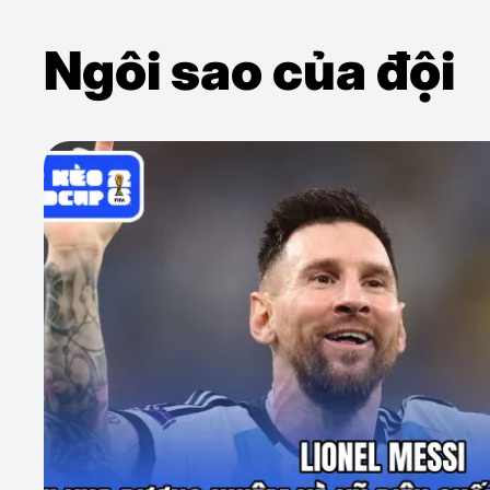
Ngôi sao của đội