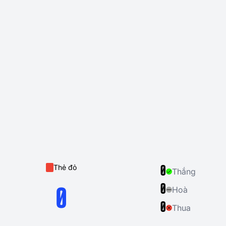
Thẻ đỏ
0
Thắng
0
Hoà
0
0
Thua