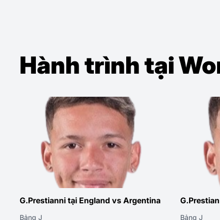
Hành trình tại W
G.Prestianni tại England vs Argentina
G.Prestian
Bảng J
Bảng J