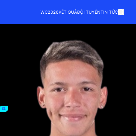
WC2026
KẾT QUẢ
ĐỘI TUYỂN
TIN TỨC
x4