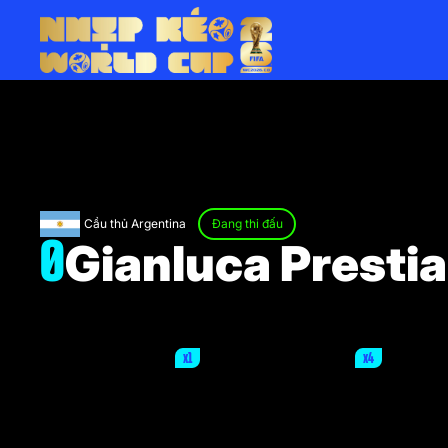
Cầu thủ Argentina
Đang thi đấu
Gianluca Presti
0
x1
x4