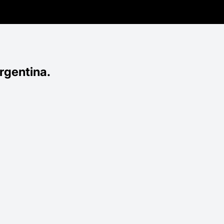
rgentina.