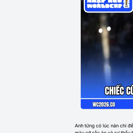
Anh từng có lúc nản chí đế
màu cờ sắc áo và sự thấu h