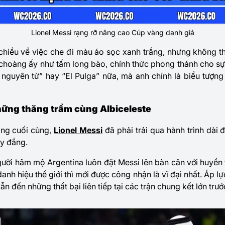
Lionel Messi rạng rỡ nâng cao Cúp vàng danh giá
i chiều về việc che đi màu áo sọc xanh trắng, nhưng không t
choàng ấy như tấm long bào, chính thức phong thánh cho sự
 nguyên tử” hay “El Pulga” nữa, mà anh chính là biểu tượng
những thăng trầm cùng Albiceleste
ang cuối cùng,
Lionel Messi
đã phải trải qua hành trình dài 
ay đắng.
gười hâm mộ Argentina luôn đặt Messi lên bàn cân với huyề
anh hiệu thế giới thì mới được công nhận là vĩ đại nhất. Áp lự
n đến những thất bại liên tiếp tại các trận chung kết lớn trướ