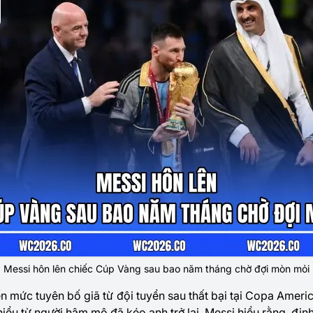
Messi hôn lên chiếc Cúp Vàng sau bao năm tháng chờ đợi mòn mỏi
n mức tuyên bố giã từ đội tuyển sau thất bại tại Copa Ameri
iểu từ người hâm mộ đã kéo anh trở lại. Messi hiểu rằng, đị