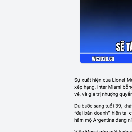
Sự xuất hiện của Lionel 
xếp hạng, Inter Miami bỗn
vé, và giá trị nhượng quyề
Dù bước sang tuổi 39, khát
“đại bản doanh” hiện tại 
hâm mộ Argentina đang nín
Việc Messi góp mặt không