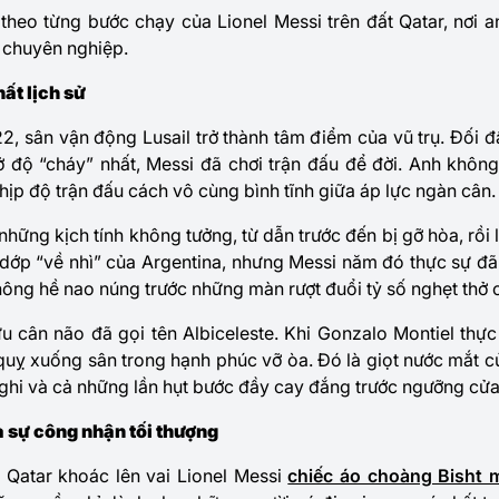
i theo từng bước chạy của Lionel Messi trên đất Qatar, nơi 
 chuyên nghiệp.
ất lịch sử
, sân vận động Lusail trở thành tâm điểm của vũ trụ. Đối đ
độ “cháy” nhất, Messi đã chơi trận đấu để đời. Anh khôn
 nhịp độ trận đấu cách vô cùng bình tĩnh giữa áp lực ngàn cân.
 những kịch tính không tưởng, từ dẫn trước đến bị gỡ hòa, rồi 
 dớp “về nhì” của Argentina, nhưng Messi năm đó thực sự đã
không hề nao núng trước những màn rượt đuổi tỷ số nghẹt thở 
lưu cân não đã gọi tên Albiceleste. Khi Gonzalo Montiel thự
quỵ xuống sân trong hạnh phúc vỡ òa. Đó là giọt nước mắt c
i nghi và cả những lần hụt bước đầy cay đắng trước ngưỡng cửa
 sự công nhận tối thượng
Qatar khoác lên vai Lionel Messi
chiếc áo choàng Bisht 