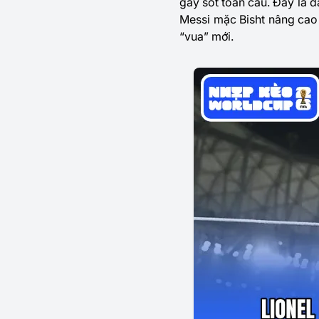
gây sốt toàn cầu. Đây là 
Messi mặc Bisht nâng cao 
“vua” mới.