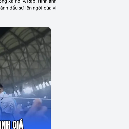
ong xã hội Ả Rập. Hình ảnh
ánh dấu sự lên ngôi của vị