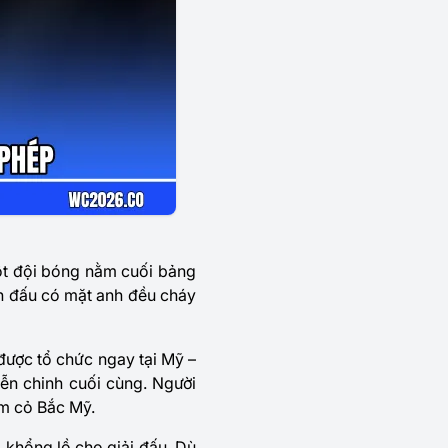
ột đội bóng nằm cuối bảng
ận đấu có mặt anh đều cháy
 được tổ chức ngay tại Mỹ –
iễn chinh cuối cùng. Người
ảm cỏ Bắc Mỹ.
khổng lồ cho giải đấu. Dù