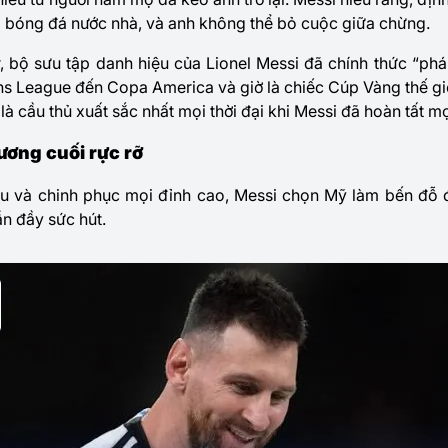
a bóng đá nước nhà, và anh không thể bỏ cuộc giữa chừng.
r, bộ sưu tập danh hiệu của Lionel Messi đã chính thức “phá 
 League đến Copa America và giờ là chiếc Cúp Vàng thế giớ
 là cầu thủ xuất sắc nhất mọi thời đại khi Messi đã hoàn tất m
ương cuối rực rỡ
ệu và chinh phục mọi đỉnh cao, Messi chọn Mỹ làm bến đỗ
n đầy sức hút.