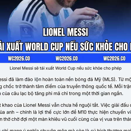
Lionel Messi sẽ tái xuất World Cup nếu sức khỏe cho phép
Messi đã làm đảo lộn hoàn toàn nền bóng đá Mỹ (MLS). Từ m
g chốc trở thành tâm điểm của truyền thông quốc tế. Mỗi tr
n của câu lạc bộ tăng phi mã chỉ trong một thời gian ngắn.
 khao của Lionel Messi vẫn chưa hề nguội tắt. Việc giải đấu
của anh – chính là lợi thế cực lớn để M10 thực hiện chuyến v
 thở chờ đợi một màn khiêu vũ cuối cùng của vị vua trên th
 chỉ mang ý nghĩa chuyên môn mà còn là cú hích thương mại 