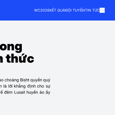
WC2026
KẾT QUẢ
ĐỘI TUYỂN
TIN TỨC
rong
h thức
áo choàng Bisht quyền quý
 là lời khẳng định cho sự
ề đêm Lusail huyền ảo ấy